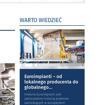
WARTO WIEDZIEĆ
Euroimpianti – od
lokalnego producenta do
globalnego
...
Historia Euroimpianti jest
jednocześnie historią przemian
zachodzących w europejskim