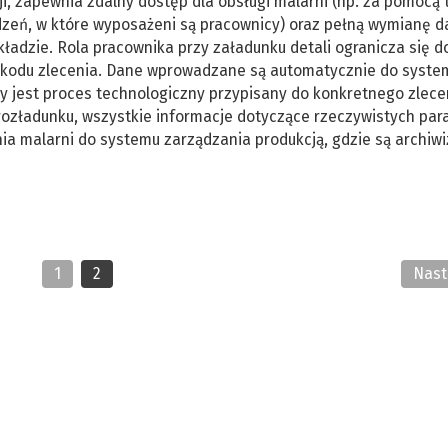
i, zapewnia zdalny dostęp dla obsługi malarni (np. za pomocą
dzeń, w które wyposażeni są pracownicy) oraz pełną wymianę d
adzie. Rola pracownika przy załadunku detali ogranicza się d
a kodu zlecenia. Dane wprowadzane są automatycznie do syste
ny jest proces technologiczny przypisany do konkretnego zlece
 rozładunku, wszystkie informacje dotyczące rzeczywistych pa
ia malarni do systemu zarządzania produkcją, gdzie są archiw
1
2
Nas