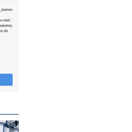
, Joanna
 e-mail
towania,
wo do