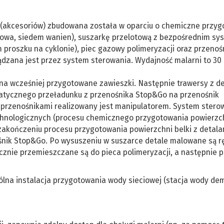
i (akcesoriów) zbudowana została w oparciu o chemiczne przy
owa, siedem wanien), suszarkę przelotową z bezpośrednim s
proszku na cyklonie), piec gazowy polimeryzacji oraz przenoś
ądzana jest przez system sterowania. Wydajność malarni to 30
 na wcześniej przygotowane zawieszki. Następnie trawersy z d
matycznego przeładunku z przenośnika Stop&Go na przenośnik
przenośnikami realizowany jest manipulatorem. System stero
chnologicznych (procesu chemicznego przygotowania powierzc
zakończeniu procesu przygotowania powierzchni belki z detala
nik Stop&Go. Po wysuszeniu w suszarce detale malowane są r
znie przemieszczane są do pieca polimeryzacji, a następnie 
ólna instalacja przygotowania wody sieciowej (stacja wody dem