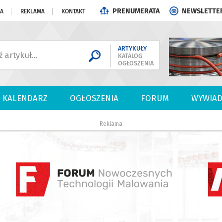
PRENUMERATA
NEWSLETTE
JA
REKLAMA
KONTAKT
ARTYKUŁY
KATALOG
OGŁOSZENIA
KALENDARZ
OGŁOSZENIA
FORUM
WYWIAD
Reklama