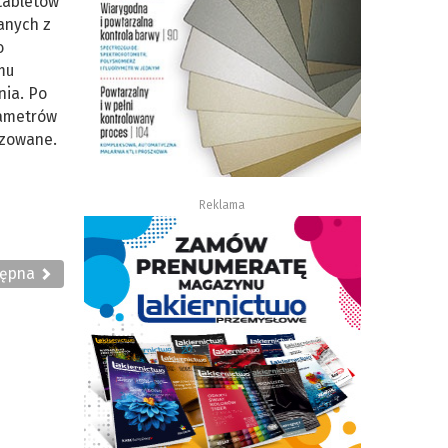
 tabletów
anych z
o
mu
nia. Po
rametrów
izowane.
Reklama
tępna