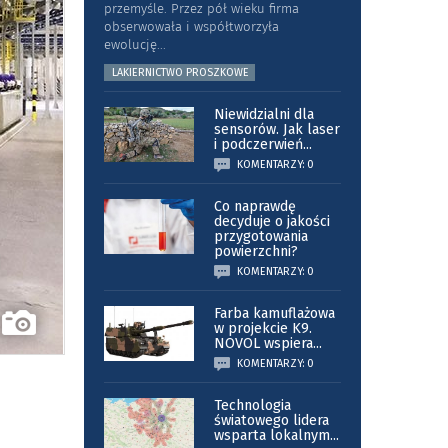
przemyśle. Przez pół wieku firma
obserwowała i współtworzyła
ewolucję
...
LAKIERNICTWO PROSZKOWE
Niewidzialni dla
sensorów. Jak laser
i podczerwień
...
KOMENTARZY: 0
Co naprawdę
decyduje o jakości
przygotowania
powierzchni?
KOMENTARZY: 0
Farba kamuflażowa
w projekcie K9.
NOVOL wspiera
...
KOMENTARZY: 0
Technologia
światowego lidera
wsparta lokalnym
...