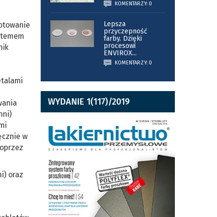
KOMENTARZY: 0
Lepsza
gotowanie
przyczepność
ystemem
farby. Dzięki
procesowi
nik
ENVIROX
...
KOMENTARZY: 0
etalami
WYDANIE 1(117)/2019
wania
hni)
mi
ęcznie w
poprzez
i) oraz