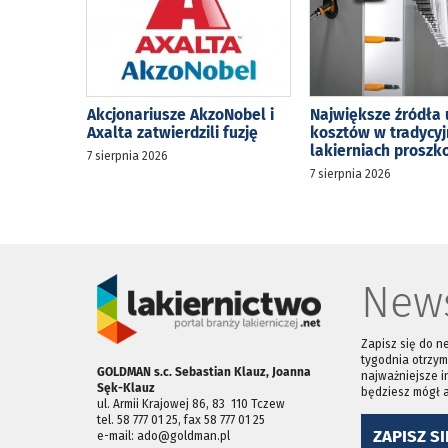
Akcjonariusze AkzoNobel i
Największe źródła 
Axalta zatwierdzili fuzję
kosztów w tradycy
lakierniach prosz
7 sierpnia 2026
7 sierpnia 2026
News
Zapisz się do n
tygodnia otrzym
GOLDMAN s.c. Sebastian Klauz, Joanna
najważniejsze i
Sęk-Klauz
będziesz mógł 
ul. Armii Krajowej 86, 83 ­ 110 Tczew
tel. 58 777 01 25, fax 58 777 01 25
ZAPISZ SI
e-mail: ado@goldman.pl