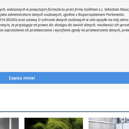
h, wskazanych w powyższym formularzu przez firmę Goldman s.c. Sebastian Klauz
 86 jako administratora danych osobowych, zgodnie z Rozporządzeniem Parlamentu
 2016 (RODO) oraz ustawą O ochronie danych osobowych w celu wysyłki na mój adres
y/a, że przysługuje mi prawo do: dostępu do swoich danych, możliwości ich spros
nia zaprzestania ich przetwarzania i wycofania zgody na przetwarzanie danych, pra
Zapisz mnie!