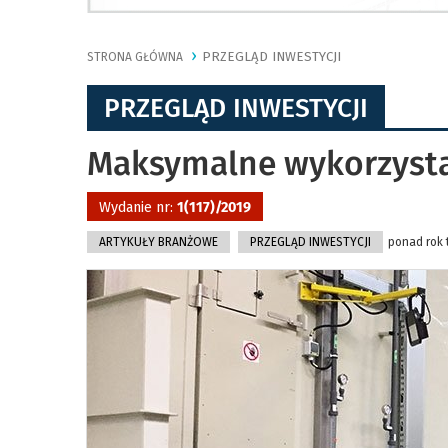
PRZEGLĄD INWESTYCJI
STRONA GŁÓWNA
PRZEGLĄD INWESTYCJI
Maksymalne wykorzystan
Wydanie nr:
1(117)/2019
ARTYKUŁY BRANŻOWE
PRZEGLĄD INWESTYCJI
ponad rok 