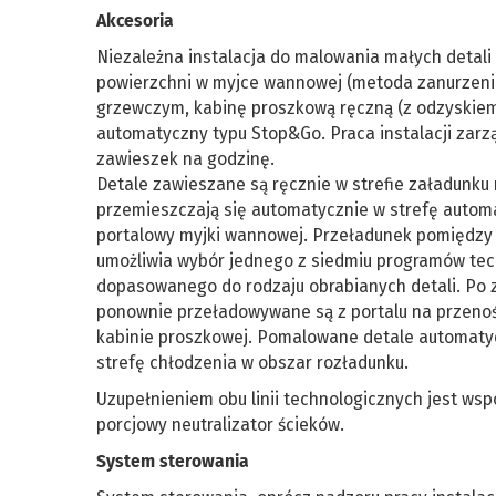
Akcesoria
Niezależna instalacja do malowania małych detal
powierzchni w myjce wannowej (metoda zanurzeni
grzewczym, kabinę proszkową ręczną (z odzyskiem 
automatyczny typu Stop&Go. Praca instalacji zarz
zawieszek na godzinę.
Detale zawieszane są ręcznie w strefie załadunku
przemieszczają się automatycznie w strefę auto
portalowy myjki wannowej. Przeładunek pomiędzy 
umożliwia wybór jednego z siedmiu programów te
dopasowanego do rodzaju obrabianych detali. Po 
ponownie przeładowywane są z portalu na przenoś
kabinie proszkowej. Pomalowane detale automatyc
strefę chłodzenia w obszar rozładunku.
Uzupełnieniem obu linii technologicznych jest wsp
porcjowy neutralizator ścieków.
System sterowania