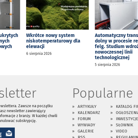
ukrytych
Wkrótce nowy system
Automatyczny tran
jnych
niskotemperaturowy dla
dolny w procesie r
kowych
elewacji
felg. Studium wdro
nowoczesnej linii
6 sierpnia 2026
technologicznej
5 sierpnia 2026
letter
Popularne
ewslettera. Zawsze na początku
ARTYKUŁY
KATALOG FI
asz newsletter zawierający
KALENDARZ
OGŁOSZENI
nformacje z branży. W każdej chwili
FORUM
INWESTYCJ
anulować subskrypcję.
WYWIADY
SŁOWNIK
GALERIE
VIDEO
Ę
RSS
REGULAMIN