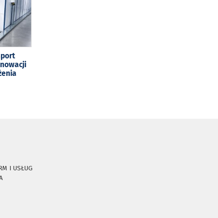
sport
enowacji
żenia
RM I USŁUG
A
E