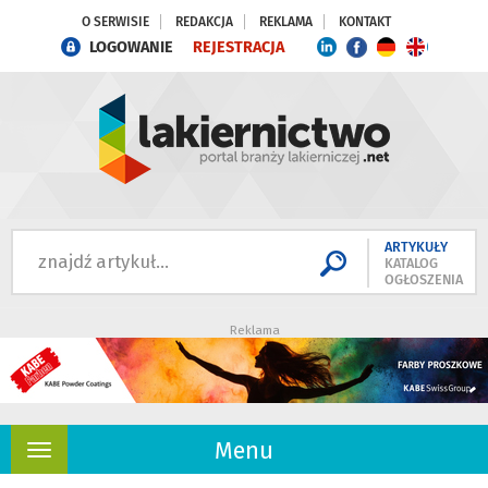
O SERWISIE
REDAKCJA
REKLAMA
KONTAKT
LOGOWANIE
REJESTRACJA
ARTYKUŁY
KATALOG
OGŁOSZENIA
Reklama
Menu
Rozwiń
nawigację