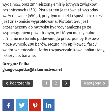
wydajność oraz zmniejszoną emisję lotnych związków
organicznych (LZO). Pistolet ten jest również wygodny –
waży niewiele (450 g), przy tym ma lekki spust, a rękojeść
jest znakomicie wyprofilowana. Pistolet G40 jest
przeznaczony do natrysku hydrodynamicznego ze
wspomaganiem powietrznym, w którym maksymalne
ciśnienie materiału podawanego przez pompy tłokowe
może wynosić 280 barów. Można nim aplikować: farby
wodorozcieńczalne, farby rozpuszczalnikowe, poliuretany,
lakiery bezbarwne.
Grzegorz Petka
grzegorz.petka@lakiernictwo.net
Poprzednia
1
2
3
Następna