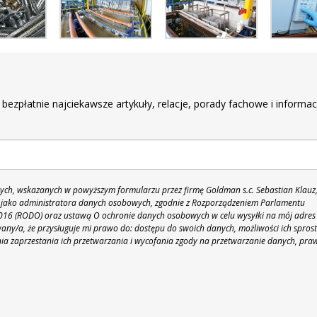
r
 bezpłatnie najciekawsze artykuły, relacje, porady fachowe i informac
h, wskazanych w powyższym formularzu przez firmę Goldman s.c. Sebastian Klauz
 86 jako administratora danych osobowych, zgodnie z Rozporządzeniem Parlamentu
 2016 (RODO) oraz ustawą O ochronie danych osobowych w celu wysyłki na mój adres
y/a, że przysługuje mi prawo do: dostępu do swoich danych, możliwości ich spros
nia zaprzestania ich przetwarzania i wycofania zgody na przetwarzanie danych, pra