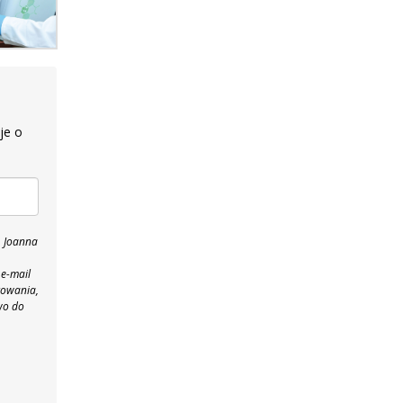
je o
, Joanna
 e-mail
towania,
wo do