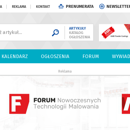
PRENUMERATA
NEWSLETTE
JA
REKLAMA
KONTAKT
ARTYKUŁY
KATALOG
OGŁOSZENIA
KALENDARZ
OGŁOSZENIA
FORUM
WYWIAD
Reklama