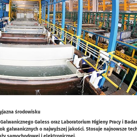
yjazna środowisku
du Galwanicznego Galess oraz Laboratorium Higieny Pracy i Bada
k galwanicznych o najwyższej jakości. Stosuje najnowsze tec
anży samochodowej i elektronicznej.