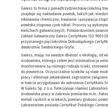
Galess to firma z ponadtrzydziestopięcioletnią tr
znajduje się nakładanie powłok, takich jak: miedz
niklowanie chemiczne, trawienie i pasywacja sto
powłoka stopowa cynk-nikiel. Procesy są wykony
kielichach galwanicznych. Potwierdzeniem pewnoś
Zakład Galwaniczny Galess Certyfikatu ISO 9001:20
przyznanego pięciokrotnie Dolnośląskiego Certyfi
dwukrotnie Świdnickiego Gryfa.
Galess, mając na uwadze dbałość o ekologię, od w
środowiska, którego celem jest minimalizacja emis
monitorowane są różnego rodzaju ścieki, stosowan
do powietrza. Oczyszczalnie ścieków są stale mo
pracy i eliminuje jakiekolwiek zagrożenie związan
w trakcie przygotowań do wdrożenia Certyfikatu 
W Galess Sp. z o.o. funkcjonuje również Laborator
środowiska pracy w zakresie pomiarów m.in.: hałas
metali ciężkich w ściekach, pomiary grubości powł
Laboratorium posiada Certyfikat Polskiego Centru