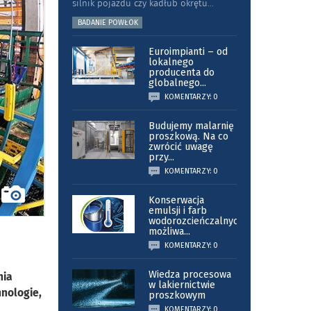
silnik pojazdu czy kadłub okrętu
...
BADANIE POWŁOK
Euroimpianti – od
lokalnego
producenta do
globalnego
...
KOMENTARZY: 0
Budujemy malarnię
proszkową. Na co
zwrócić uwagę
przy
...
KOMENTARZY: 0
Konserwacja
emulsji i farb
wodorozcieńczalnych
możliwa
...
KOMENTARZY: 0
Wiedza procesowa
nia
w lakiernictwie
hnologie,
proszkowym
KOMENTARZY: 0