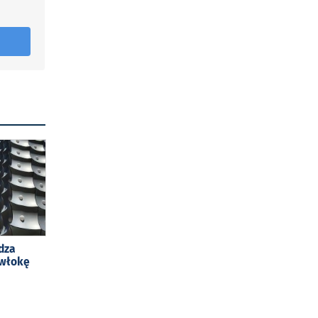
dza
owłokę