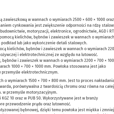
 zawieszkową w wannach o wymiarach 2500 × 600 × 1000 oraz
niem cynkowania jest zwiększenie odporności na rdzę stalo
udownictwie, motoryzacji, elektronice, ogrodnictwie, AGD i RTV
pomocą kielichów, bębnów i zawieszek w wannach o wymiarach
podkład lub jako wykończenie detali stalowych.
ą kielichów, bębnów i zawieszek w wannach o wymiarach 220
żywczej i elektrotechnicznej ze względu na lutowość.
, bębnów i zawieszek w wannach o wymiarach 2200 × 700 × 1
iarach 1000 × 700 × 1000 mm. Powłoka stosowana jest jako
w przemyśle elektrotechnicznym.
 o wymiarach 1500 × 700 × 800 mm. Jest to proces nakładani
 twarda, porównywalna z twardością chromu oraz równa na całej
in. w przemyśle motoryzacyjnym.
i KGZ 10 oraz w PUB 50. Wykorzystywane jest w branży
bre przewodzenie prądu oraz lutowność.
tyzowanej bębnowej, dzięki temu powłoka jest miękka i zmniej