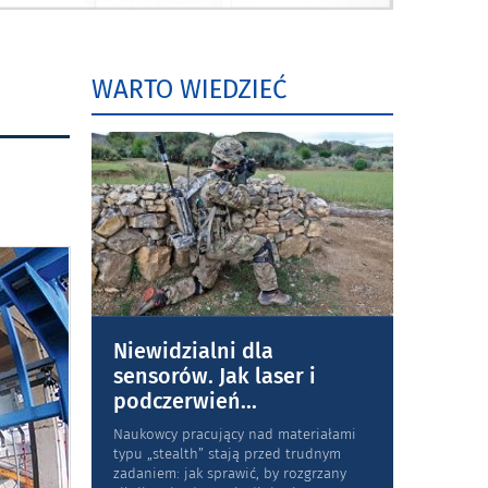
WARTO WIEDZIEĆ
Niewidzialni dla
sensorów. Jak laser i
podczerwień
...
Naukowcy pracujący nad materiałami
typu „stea­lth” stają przed trudnym
zadaniem: jak sprawić, by rozgrzany