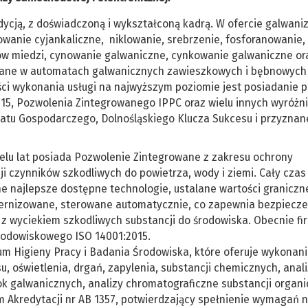
adycją, z doświadczoną i wykształconą kadrą. W ofercie galwani
iowanie cyjankaliczne, niklowanie, srebrzenie, fosforanowanie,
pów miedzi, cynowanie galwaniczne, cynkowanie galwaniczne or
wane w automatach galwanicznych zawieszkowych i bębnowych
ci wykonania usługi na najwyższym poziomie jest posiadanie p
15, Pozwolenia Zintegrowanego IPPC oraz wielu innych wyróżni
katu Gospodarczego, Dolnośląskiego Klucza Sukcesu i przyzna
ielu lat posiada Pozwolenie Zintegrowane z zakresu ochrony
ji czynników szkodliwych do powietrza, wody i ziemi. Cały czas
e najlepsze dostępne technologie, ustalane wartości graniczne
dernizowane, sterowane automatycznie, co zapewnia bezpiecz
e z wyciekiem szkodliwych substancji do środowiska. Obecnie fi
Środowiskowego ISO 14001:2015.
ium Higieny Pracy i Badania Środowiska, które oferuje wykonan
u, oświetlenia, drgań, zapylenia, substancji chemicznych, anal
ok galwanicznych, analizy chromatograficzne substancji organi
m Akredytacji nr AB 1357, potwierdzający spełnienie wymagań 