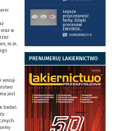
zerni
Lepsza
przyczepność
farby. Dzięki
az
procesowi
ENVIROX
...
 oraz w
KOMENTARZY: 0
rzez
eń, m.in.
nego
PRENUMERUJ LAKIERNICTWO
 emisji
eństwo
rma jest
ie badań
izy
cznych.
normy