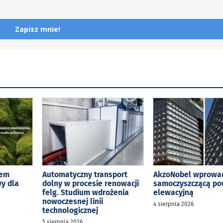
Zapisz mnie!
tem
Automatyczny transport
AkzoNobel wprowa
y dla
dolny w procesie renowacji
samoczyszczącą p
felg. Studium wdrożenia
elewacyjną
nowoczesnej linii
4 sierpnia 2026
technologicznej
5 sierpnia 2026