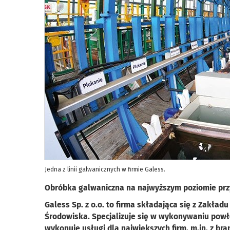
Jedna z linii galwanicznych w firmie Galess.
Obróbka galwaniczna na najwyższym poziomie prz
Galess Sp. z o.o. to firma składająca się z Zakła
Środowiska. Specjalizuje się w wykonywaniu powło
wykonuje usługi dla największych firm, m.in. z br