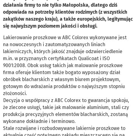
działania firmy to nie tylko Małopolska, dlatego dziś
odpowiada na potrzeby klientów rodzimych (z wszystkich
zakątków naszego kraju), a także europejskich, legitymując
się najwyższym poziomem jakości i obsługi.
Lakierowanie proszkowe w ABC Colorex wykonywane jest
na nowoczesnych i zautomatyzowanych liniach
lakierniczych, których jakość znajduje odzwierciedlenie
m.in. w przyznanych certyfikatach Qualicoat i ISO
9001:2008. Obok usług takich jak malowanie proszkowe
firma oferuje klientom także bogato wyposażony dział
obróbek blacharskich z własnym biurem projektowym,
gotowym do wdrażania produktów o najwyższym stopniu
złożoności.
Decyzja o współpracy z ABC Colorex to gwarancja spokoju,
że zlecone usługi, takie jak malowanie aluminium, stali czy
produkcja precyzyjnych elementów blacharskich, zostaną
wykonane dokładnie i terminowo.
Stale rozwijane i rozbudowywane lakiernie proszkowe to
aktualnie część potężnego zakładu mieszczącego się na