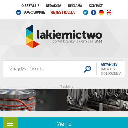
O SERWISIE
REDAKCJA
REKLAMA
KONTAKT
LOGOWANIE
REJESTRACJA
ARTYKUŁY
KATALOG
OGŁOSZENIA
Reklama
Menu
Rozwiń