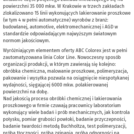
powierzchni 35 000 mkw. W Krakowie w trzech zakładach
zlokalizowano 15 linii wykonujących lakierowanie proszkowe
(w tym 4 w pełni automatyczne) wyrobów z branż:
budowlanej, automotive, elektromechanicznej i AGD w
standardzie odpowiadającym najwyższym światowym
normom jakościowym.
Wyróżniającym elementem oferty ABC Colorex jest w pełni
zautomatyzowana linia Color Line. Nowoczesny sposób
organizacji produkcji, w którym zawierają się kolejno:
obróbka chemiczna, malowanie proszkowe, polimeryzacja,
pakowanie i wysyłka pozwala na osiągnięcie niespotykanej
wydajności, sięgającej 6000 mkw. polakierowanej
powierzchni na dobę.
Nad jakością procesu obróbki chemicznej i lakierowania
proszkowego w firmie czuwają pracownicy laboratorium
wykonujący wiele badań i prób mechanicznych, jak kontrola
połysku, pomiar grubości powłoki, badanie przyczepności,
badanie twardości metodą Buchholtza, test polimeryzacji,
próba tłoczności, próba zginania, próba odporności na