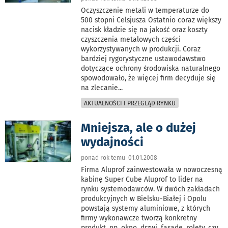
Oczyszczenie metali w temperaturze do
500 stopni Celsjusza Ostatnio coraz większy
nacisk kładzie się na jakość oraz koszty
czyszczenia metalowych części
wykorzystywanych w produkcji. Coraz
bardziej rygorystyczne ustawodawstwo
dotyczące ochrony środowiska naturalnego
spowodowało, że więcej firm decyduje się
na zlecanie
...
AKTUALNOŚCI I PRZEGLĄD RYNKU
Mniejsza, ale o dużej
wydajności
ponad rok temu 01.01.2008
Firma Aluprof zainwestowała w nowoczesną
kabinę Super Cube Aluprof to lider na
rynku systemodawców. W dwóch zakładach
produkcyjnych w Bielsku-Białej i Opolu
powstają systemy aluminiowe, z których
firmy wykonawcze tworzą konkretny
produkt, np. okno, drzwi, fasadę, rolety, czy