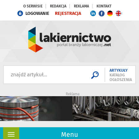
O SERWISIE
REDAKCJA
REKLAMA
KONTAKT
LOGOWANIE
REJESTRACJA
ARTYKUŁY
KATALOG
OGŁOSZENIA
Reklama
Menu
Rozwiń