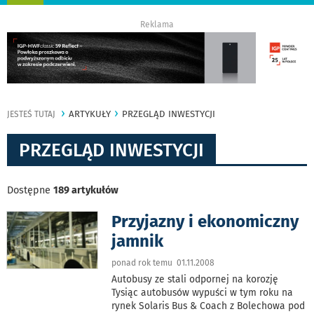
nawigację
Reklama
ARTYKUŁY
PRZEGLĄD INWESTYCJI
JESTEŚ TUTAJ
PRZEGLĄD INWESTYCJI
Dostępne
189 artykułów
Przyjazny i ekonomiczny
jamnik
ponad rok temu 01.11.2008
Autobusy ze stali odpornej na korozję
Tysiąc autobusów wypuści w tym roku na
rynek Solaris Bus & Coach z Bolechowa pod