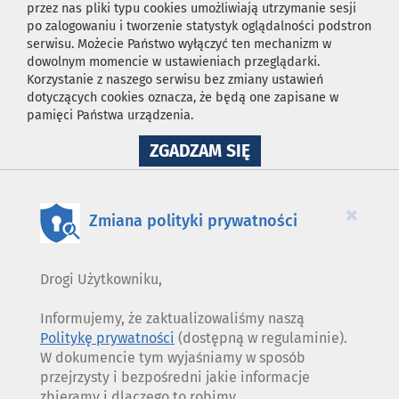
przez nas pliki typu cookies umożliwiają utrzymanie sesji
po zalogowaniu i tworzenie statystyk oglądalności podstron
serwisu. Możecie Państwo wyłączyć ten mechanizm w
dowolnym momencie w ustawieniach przeglądarki.
Korzystanie z naszego serwisu bez zmiany ustawień
dotyczących cookies oznacza, że będą one zapisane w
pamięci Państwa urządzenia.
NA
ZGADZAM SIĘ
WYKORZYSTANIE
PLIKÓW
COOKIES
×
Zmiana polityki prywatności
Drogi Użytkowniku,
Informujemy, że zaktualizowaliśmy naszą
Politykę prywatności
(dostępną w regulaminie).
W dokumencie tym wyjaśniamy w sposób
przejrzysty i bezpośredni jakie informacje
zbieramy i dlaczego to robimy.