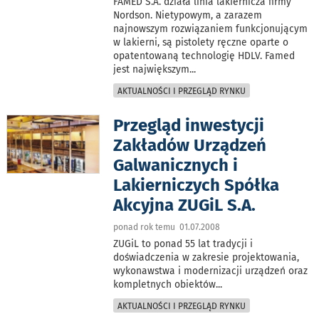
FAMED S.A. działa linia lakiernicza firmy
Nordson. Nietypowym, a zarazem
najnowszym rozwiązaniem funkcjonującym
w lakierni, są pistolety ręczne oparte o
opatentowaną technologię HDLV. Famed
jest największym
...
AKTUALNOŚCI I PRZEGLĄD RYNKU
Przegląd inwestycji
Zakładów Urządzeń
Galwanicznych i
Lakierniczych Spółka
Akcyjna ZUGiL S.A.
ponad rok temu 01.07.2008
ZUGiL to ponad 55 lat tradycji i
doświadczenia w zakresie projektowania,
wykonawstwa i modernizacji urządzeń oraz
kompletnych obiektów
...
AKTUALNOŚCI I PRZEGLĄD RYNKU