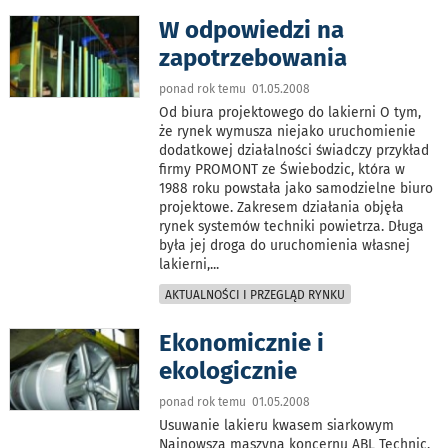
W odpowiedzi na
zapotrzebowania
ponad rok temu 01.05.2008
Od biura projektowego do lakierni O tym,
że rynek wymusza niejako uruchomienie
dodatkowej działalności świadczy przykład
firmy PROMONT ze Świebodzic, która w
1988 roku powstała jako samodzielne biuro
projektowe. Zakresem działania objęła
rynek systemów techniki powietrza. Długa
była jej droga do uruchomienia własnej
lakierni,
...
AKTUALNOŚCI I PRZEGLĄD RYNKU
Ekonomicznie i
ekologicznie
ponad rok temu 01.05.2008
Usuwanie lakieru kwasem siarkowym
Najnowsza maszyna koncernu ABL Technic,