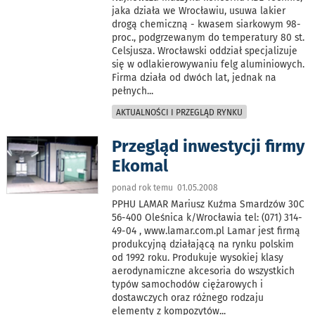
jaka działa we Wrocławiu, usuwa lakier
drogą chemiczną - kwasem siarkowym 98-
proc., podgrzewanym do temperatury 80 st.
Celsjusza. Wrocławski oddział specjalizuje
się w odlakierowywaniu felg aluminiowych.
Firma działa od dwóch lat, jednak na
pełnych
...
AKTUALNOŚCI I PRZEGLĄD RYNKU
Przegląd inwestycji firmy
Ekomal
ponad rok temu 01.05.2008
PPHU LAMAR Mariusz Kuźma Smardzów 30C
56-400 Oleśnica k/Wrocławia tel: (071) 314-
49-04 , www.lamar.com.pl Lamar jest firmą
produkcyjną działającą na rynku polskim
od 1992 roku. Produkuje wysokiej klasy
aerodynamiczne akcesoria do wszystkich
typów samochodów ciężarowych i
dostawczych oraz różnego rodzaju
elementy z kompozytów
...