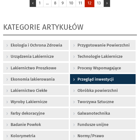
‹
1
...
8
9
10
11
12
13
›
KATEGORIE ARTYKUŁÓW
Ekologia i Ochrona Zdrowia
Przygotowanie Powierzchni
Urządzenia Lakiernicze
Technologie Lakiernicze
Lakiernictwo Proszkowe
Procesy Wspomagające
Ekonomia lakierowania
Przegląd inwestycji
Lakiernictwo Ciekłe
Obróbka powierzchni
Wyroby Lakiernicze
Tworzywa Sztuczne
Farby dekoracyjne
Galwanotechnika
Badanie Powłok
Fundusze unijne
Kolorymetria
Normy/Prawo