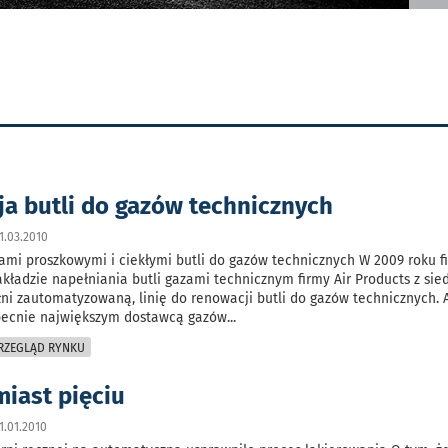
a butli do gazów technicznych
1.03.2010
mi proszkowymi i ciekłymi butli do gazów technicznych W 2009 roku 
kładzie napełniania butli gazami technicznym firmy Air Products z sie
łni zautomatyzowaną, linię do renowacji butli do gazów technicznych. A
obecnie największym dostawcą gazów
...
PRZEGLĄD RYNKU
miast pięciu
.01.2010