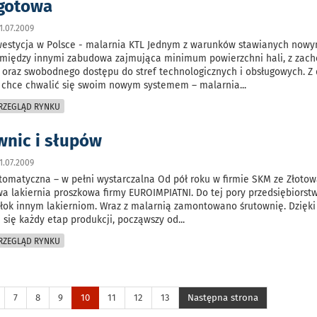
 gotowa
1.07.2009
westycja w Polsce - malarnia KTL Jednym z warunków stawianych now
 między innymi zabudowa zajmująca minimum powierzchni hali, z za
 oraz swobodnego dostępu do stref technologicznych i obsługowych. Z 
or chce chwalić się swoim nowym systemem – malarnia
...
PRZEGLĄD RYNKU
wnic i słupów
1.07.2009
tomatyczna – w pełni wystarczalna Od pół roku w firmie SKM ze Złoto
a lakiernia proszkowa firmy EUROIMPIATNI. Do tej pory przedsiębiorst
łok innym lakierniom. Wraz z malarnią zamontowano śrutownię. Dzięk
się każdy etap produkcji, począwszy od
...
PRZEGLĄD RYNKU
7
8
9
10
11
12
13
Następna strona