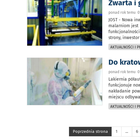
Zwarta i
ponad rok temu 0
JOST - Nowa in
malarniom jest
funkcjonalności
strony, inwest
AKTUALNOŚCI I 
Do krato
ponad rok temu 0
Lakiernia półau
funkcjonuje now
nakładanie pow
miejscu odbywa 
AKTUALNOŚCI I 
Poprzednia strona
1
...
6