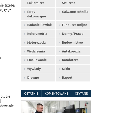
e
Lakiernicze
Sztuczne
ie trzeba
e, gdyż
Farby
Galwanotechnika
dekoracyjne
Badanie Powłok
Fundusze unijne
Kolorymetria
Normy/Prawo
Motoryzacja
Budownictwo
Wydarzenia
Antykorozja
o
Emaliowanie
Kataforeza
Wywiady
Szkło
Drewno
Raport
OSTATNIE
KOMENTOWANE
CZYTANE
długie
j
odowanie