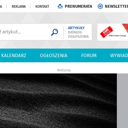
PRENUMERATA
NEWSLETTE
JA
REKLAMA
KONTAKT
ARTYKUŁY
KATALOG
OGŁOSZENIA
KALENDARZ
OGŁOSZENIA
FORUM
WYWIAD
Reklama