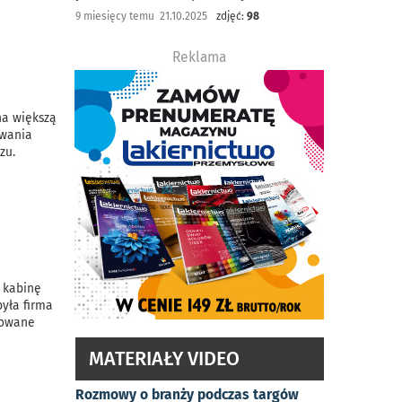
9 miesięcy temu 21.10.2025
zdjęć:
98
Reklama
na większą
owania
zu.
ą kabinę
yła firma
rowane
MATERIAŁY VIDEO
Rozmowy o branży podczas targów