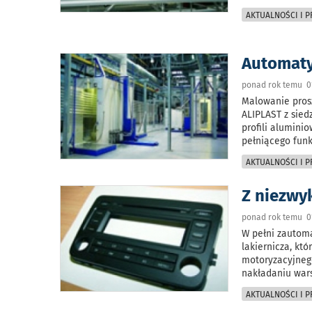
AKTUALNOŚCI I 
Automaty
ponad rok temu 01
Malowanie prosz
ALIPLAST z sied
profili alumini
pełniącego fun
AKTUALNOŚCI I 
Z niezwy
ponad rok temu 01
W pełni zautoma
lakiernicza, kt
motoryzacyjnego
nakładaniu wars
AKTUALNOŚCI I 