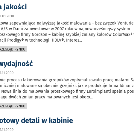
a jakości
.01.2010
zkowa zapewniająca najwyższą jakość malowania - bez zwężek Venturi
t A/S w Danii zainwestował w 2007 roku w najnowocześniejszy system
oszkowego firmy Nordson – kabinę szybkiej zmiany kolorów ColorMax³
cji Prodigy® w technologii HDLV®. Interes
...
PRZEGLĄD RYNKU
wydajność
.11.2009
ie procesu lakierowania grzejników zoptymalizowało pracę malarni Sz
omiczniej malowane są obecnie grzejniki, jakie produkuje firma Idmar 
 Nowa linia do malowania proszkowego firmy Euroimpianti spełnia po
ciągu dwóch zmian pracy malowanych jest około
...
PRZEGLĄD RYNKU
otowy detali w kabinie
.11.2009