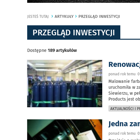
ARTYKUŁY
PRZEGLĄD INWESTYCJI
JESTEŚ TUTAJ
PRZEGLĄD INWESTYCJI
Dostępne
189 artykułów
Renowacj
ponad rok temu 0
Malowanie farba
uruchomiła w za
Siewierzu, w pe
Products jest 
AKTUALNOŚCI I 
Jedna za
ponad rok temu 01