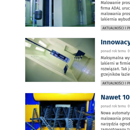
Malowanie pros
firma ADAL uruc
malowania prosz
lakiernia wybud
AKTUALNOŚCI I 
Innowacy
ponad rok temu 01
Maksymalna wyd
lakierni w fir
rozwiązań. Tak 
grzejników łazi
AKTUALNOŚCI I 
Nawet 10
ponad rok temu 0
Nowa automatyc
malowania pros
narzędzia ogrod
zamontowany ta