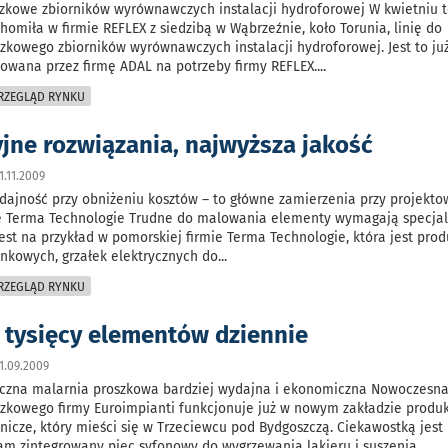
zkowe zbiorników wyrównawczych instalacji hydroforowej W kwietniu 
homiła w firmie REFLEX z siedzibą w Wąbrzeźnie, koło Torunia, linię do
kowego zbiorników wyrównawczych instalacji hydroforowej. Jest to już
owana przez firmę ADAL na potrzeby firmy REFLEX.
...
PRZEGLĄD RYNKU
jne rozwiązania, najwyższa jakość
.11.2009
ajność przy obniżeniu kosztów – to główne zamierzenia przy projekto
mie Terma Technologie Trudne do malowania elementy wymagają specja
jest na przykład w pomorskiej firmie Terma Technologie, która jest pr
enkowych, grzałek elektrycznych do
...
PRZEGLĄD RYNKU
 tysięcy elementów dziennie
1.09.2009
zna malarnia proszkowa bardziej wydajna i ekonomiczna Nowoczesna 
zkowego firmy Euroimpianti funkcjonuje już w nowym zakładzie prod
nicze, który mieści się w Trzeciewcu pod Bydgoszczą. Ciekawostką jest
m zintegrowany piec syfonowy do wygrzewania lakieru i suszenia
...