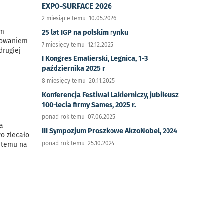
EXPO-SURFACE 2026
2 miesiące temu 10.05.2026
ym
25 lat IGP na polskim rynku
chowaniem
7 miesięcy temu 12.12.2025
drugiej
I Kongres Emalierski, Legnica, 1-3
października 2025 r
8 miesięcy temu 20.11.2025
Konferencja Festiwal Lakierniczy, jubileusz
100-lecia firmy Sames, 2025 r.
ponad rok temu 07.06.2025
wa
III Sympozjum Proszkowe AkzoNobel, 2024
wo zlecało
ponad rok temu 25.10.2024
i temu na