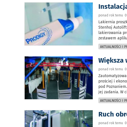
Instalacj
ponad rok temu 01
Lakiernia pros
Stenhoj Autolif
lakierowania pr
zestawem aplika
AKTUALNOŚCI I 
Większa 
ponad rok temu 01
Zautomatyzowan
prościej i ekon
pod Poznaniem.
jej zadania. W 
AKTUALNOŚCI I 
Ruch obr
ponad rok temu 01