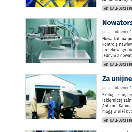
AKTUALNOŚCI I 
Nowators
ponad rok temu 0
Nowa kabina po
kontrolę nawie
proszkowego fun
Jednym z nowat
AKTUALNOŚCI I 
Za unijn
ponad rok temu 0
Ekologicznie, b
lakierniczą zai
Anticorr. Kabin
mogą w niej być
AKTUALNOŚCI I 