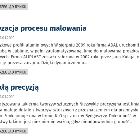
PRZEGLĄD RYNKU
zacja procesu malowania
.01.2010
kowe profili aluminiowych W sierpniu 2009 roku firma ADAL uruchomił
zibą w Lublinie, w pełni zautomatyzowaną, linię do malowania proszk
owych. Firma ALIPLAST została założona w 2002 roku przez Jana Kidaja, 
kcję prezesa zarządu. Dzięki dynamicznemu
...
PRZEGLĄD RYNKU
kłą precyzją
.01.2010
tyzowana lakiernia tworzyw sztucznych Niezwykle precyzyjna jest lini
óra maluje detale z tworzyw sztucznych z przeznaczeniem dla przemysłu
. Funkcjonuje ona w firmie KLG sp. z o.o. w Bydgoszczy. Dokładność w
twy lakieru jest niezmiernie ważna, gdyż nieodpowiednia grubość
...
PRZEGLĄD RYNKU