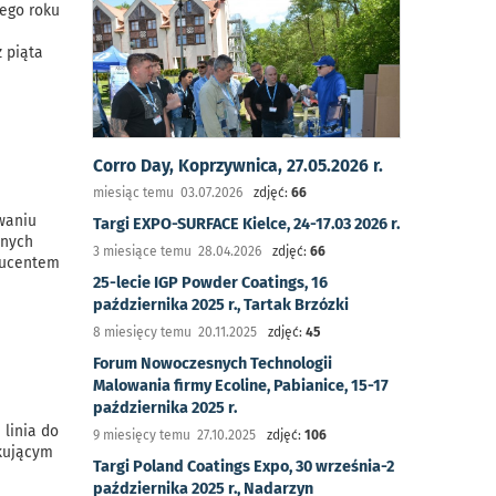
tego roku
 piąta
Corro Day, Koprzywnica, 27.05.2026 r.
miesiąc temu 03.07.2026
zdjęć:
66
waniu
Targi EXPO-SURFACE Kielce, 24-17.03 2026 r.
lnych
3 miesiące temu 28.04.2026
zdjęć:
66
oducentem
25-lecie IGP Powder Coatings, 16
października 2025 r., Tartak Brzózki
8 miesięcy temu 20.11.2025
zdjęć:
45
Forum Nowoczesnych Technologii
Malowania firmy Ecoline, Pabianice, 15-17
października 2025 r.
linia do
9 miesięcy temu 27.10.2025
zdjęć:
106
ukującym
Targi Poland Coatings Expo, 30 września-2
października 2025 r., Nadarzyn