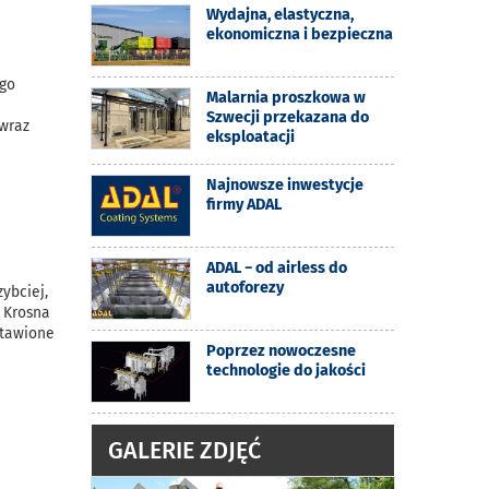
Wydajna, elastyczna,
ekonomiczna i bezpieczna
ego
Malarnia proszkowa w
Szwecji przekazana do
 wraz
eksploatacji
Najnowsze inwestycje
firmy ADAL
ADAL − od airless do
autoforezy
ybciej,
z Krosna
stawione
Poprzez nowoczesne
technologie do jakości
GALERIE ZDJĘĆ