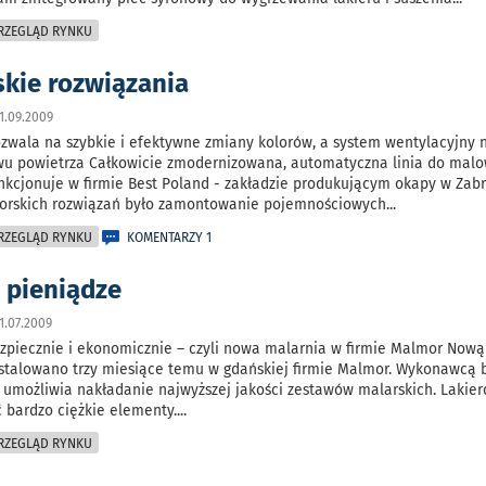
PRZEGLĄD RYNKU
kie rozwiązania
1.09.2009
zwala na szybkie i efektywne zmiany kolorów, a system wentylacyjny 
wu powietrza Całkowicie zmodernizowana, automatyczna linia do mal
kcjonuje w firmie Best Poland - zakładzie produkującym okapy w Zabr
orskich rozwiązań było zamontowanie pojemnościowych
...
PRZEGLĄD RYNKU
KOMENTARZY 1
e pieniądze
1.07.2009
ezpiecznie i ekonomicznie – czyli nowa malarnia w firmie Malmor Now
nstalowano trzy miesiące temu w gdańskiej firmie Malmor. Wykonawcą b
a umożliwia nakładanie najwyższej jakości zestawów malarskich. Lakie
 bardzo ciężkie elementy.
...
PRZEGLĄD RYNKU