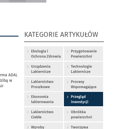
KATEGORIE ARTYKUŁÓW
Ekologia i
Przygotowanie
Ochrona Zdrowia
Powierzchni
Urządzenia
Technologie
Lakiernicze
Lakiernicze
firma ADAL
dzibą w
Lakiernictwo
Procesy
ir
Proszkowe
Wspomagające
Ekonomia
Przegląd
lakierowania
inwestycji
Lakiernictwo
Obróbka
Ciekłe
powierzchni
Wyroby
Tworzywa