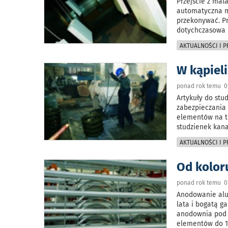
Przejście z mal
automatyczna ma
przekonywać. Pr
dotychczasowa 
AKTUALNOŚCI I 
W kąpiel
ponad rok temu 01
Artykuły do stu
zabezpieczania 
elementów na t
studzienek kana
AKTUALNOŚCI I 
Od kolor
ponad rok temu 01
Anodowanie alu
lata i bogatą 
anodownia pod 
elementów do 1