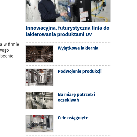
Innowacyjna, futurystyczna linia do
lakierowania produktami UV
a w firmie
Wyjątkowa lakiernia
owego
obecnie
Podwojenie produkcji
Na miarę potrzeb i
oczekiwań
a
Cele osiągnięte