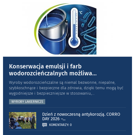
Konserwacja emulsji i farb
wodorozcieńczalnych możliwa
...
Wyroby wodorozcieńczalne są niemal bezwonne, niepalne,
szybkoschnące i bezpieczne dla zdrowia, dzięki temu mogą być
wygodniejsze i bezpieczniejsze w stosowaniu,
...
WYROBY LAKIERNICZE
Dzień z nowoczesną antykorozją. CORRO
DAY 2026 –
...
KOMENTARZY: 0