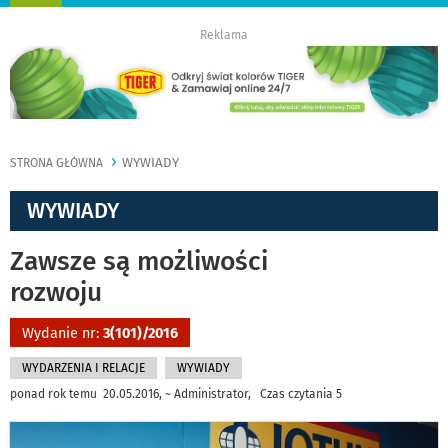
nawigację
Reklama
WYWIADY
STRONA GŁÓWNA
WYWIADY
Zawsze są możliwości
rozwoju
Wydanie nr:
3(101)/2016
WYDARZENIA I RELACJE
WYWIADY
ponad rok temu 20.05.2016, ~ Administrator, Czas czytania 5