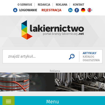
O SERWISIE
REDAKCJA
REKLAMA
KONTAKT
LOGOWANIE
REJESTRACJA
ARTYKUŁY
KATALOG
OGŁOSZENIA
Reklama
Menu
Rozwiń