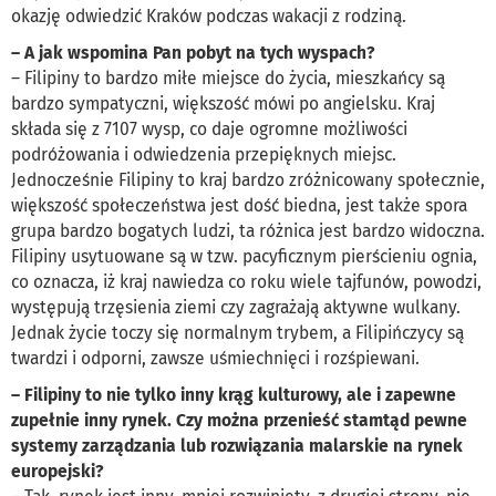
okazję odwiedzić Kraków podczas wakacji z rodziną.
– A jak wspomina Pan pobyt na tych wyspach?
– Filipiny to bardzo miłe miejsce do życia, mieszkańcy są
bardzo sympatyczni, większość mówi po angielsku. Kraj
składa się z 7107 wysp, co daje ogromne możliwości
podróżowania i odwiedzenia przepięknych miejsc.
Jednocześnie Filipiny to kraj bardzo zróżnicowany społecznie,
większość społeczeństwa jest dość biedna, jest także spora
grupa bardzo bogatych ludzi, ta różnica jest bardzo widoczna.
Filipiny usytuowane są w tzw. pacyficznym pierścieniu ognia,
co oznacza, iż kraj nawiedza co roku wiele tajfunów, powodzi,
występują trzęsienia ziemi czy zagrażają aktywne wulkany.
Jednak życie toczy się normalnym trybem, a Filipińczycy są
twardzi i odporni, zawsze uśmiechnięci i rozśpiewani.
– Filipiny to nie tylko inny krąg kulturowy, ale i zapewne
zupełnie inny rynek. Czy można przenieść stamtąd pewne
systemy zarządzania lub rozwiązania malarskie na rynek
europejski?