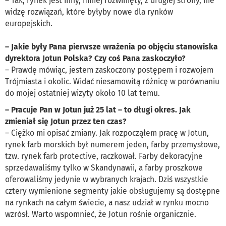
– Tak, rynek jest inny, mniej rozwinięty, z drugiej strony, nie
widzę rozwiązań, które byłyby nowe dla rynków
europejskich.
– Jakie były Pana pierwsze wrażenia po objęciu stanowiska
dyrektora Jotun Polska? Czy coś Pana zaskoczyło?
– Prawdę mówiąc, jestem zaskoczony postępem i rozwojem
Trójmiasta i okolic. Widać niesamowitą różnicę w porównaniu
do mojej ostatniej wizyty około 10 lat temu.
– Pracuje Pan w Jotun już 25 lat – to długi okres. Jak
zmieniał się Jotun przez ten czas?
– Ciężko mi opisać zmiany. Jak rozpocząłem pracę w Jotun,
rynek farb morskich był numerem jeden, farby przemysłowe,
tzw. rynek farb protective, raczkował. Farby dekoracyjne
sprzedawaliśmy tylko w Skandynawii, a farby proszkowe
oferowaliśmy jedynie w wybranych krajach. Dziś wszystkie
cztery wymienione segmenty jakie obsługujemy są dostępne
na rynkach na całym świecie, a nasz udział w rynku mocno
wzrósł. Warto wspomnieć, że Jotun rośnie organicznie.