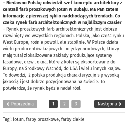
– Niedawno Polskę odwiedził szef konceptu architektury z
centrali farb proszkowych Jotun w Dubaju. Ma Pan zatem
informacje z pierwszej ręki o nadchodzących trendach. Co
czeka rynek farb architektonicznych w najbliższym czasie?
– Rynek proszkowych farb architektonicznych jest dobrze
rozwinięty we wszystkich regionach. Polska, jako część rynku
West Europe, rośnie powoli, ale stabilnie. W Polsce działa
wielu producentów krajowych i międzynarodowych, którzy
mają tutaj zlokalizowane zakłady produkujące systemy
fasadowe, drzwi, okna, które z kolei są eksportowane do
Europy, na Środkowy Wschód, do USA i wielu innych krajów.
To dowodzi, iż polska produkcja charakteryzuje się wysoką
jakością i jest dobrze pozycjonowana na świecie. To
potwierdza, że rynek będzie nadal rósł.
Poprzednia
1
2
3
Następna
Tagi:
Jotun
,
farby proszkowe
,
farby ciekłe