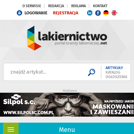
O SERWISIE
REDAKCJA
REKLAMA
KONTAKT
LOGOWANIE
REJESTRACJA
ARTYKUŁY
KATALOG
OGŁOSZENIA
Reklama
Menu
Rozwiń