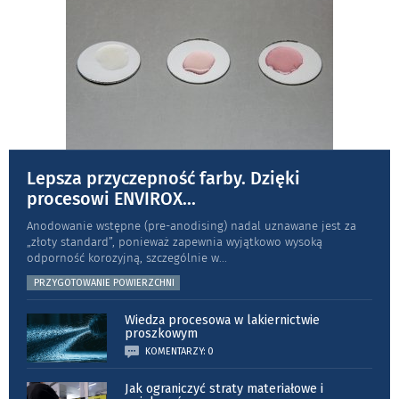
Lepsza przyczepność farby. Dzięki
procesowi ENVIROX
...
Anodowanie wstępne (pre-anodising) nadal uznawane jest za
„złoty standard”, ponieważ zapewnia wyjątkowo wysoką
odporność koro­zyjną, szczególnie w
...
PRZYGOTOWANIE POWIERZCHNI
Wiedza procesowa w lakiernictwie
proszkowym
KOMENTARZY: 0
Jak ograniczyć straty materiałowe i