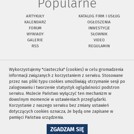
Popularne
ARTYKUŁY
KATALOG FIRM I USŁUG
KALENDARZ
OGŁOSZENIA
FORUM
INWESTYCJE
WYWIADY
SŁOWNIK
GALERIE
VIDEO
RSS
REGULAMIN
Wykorzystujemy "ciasteczka" (cookies) w celu gromadzenia
informacji związanych z korzystaniem z serwisu. Stosowane
przez nas pliki typu cookies umożliwiają utrzymanie sesji po
zalogowaniu i tworzenie statystyk oglądalności podstron
serwisu. Możecie Państwo wyłączyć ten mechanizm w
dowolnym momencie w ustawieniach przeglądarki.
Korzystanie z naszego serwisu bez zmiany ustawień
dotyczących cookies oznacza, że będą one zapisane w
pamięci Państwa urządzenia.
NA
ZGADZAM SIĘ
WYKORZYSTANIE