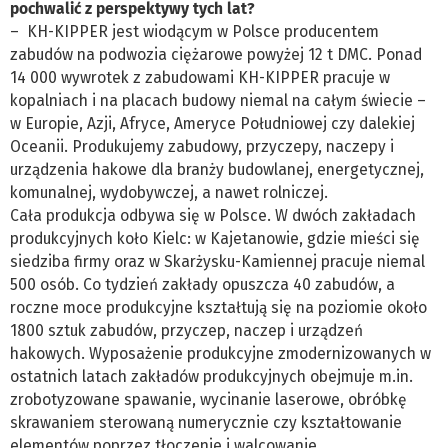
pochwalić z perspektywy tych lat?
– KH-KIPPER jest wiodącym w Polsce producentem
zabudów na podwozia ciężarowe powyżej 12 t DMC. Ponad
14 000 wywrotek z zabudowami KH-KIPPER pracuje w
kopalniach i na placach budowy niemal na całym świecie –
w Europie, Azji, Afryce, Ameryce Południowej czy dalekiej
Oceanii. Produkujemy zabudowy, przyczepy, naczepy i
urządzenia hakowe dla branży budowlanej, energetycznej,
komunalnej, wydobywczej, a nawet rolniczej.
Cała produkcja odbywa się w Polsce. W dwóch zakładach
produkcyjnych koło Kielc: w Kajetanowie, gdzie mieści się
siedziba firmy oraz w Skarżysku-Kamiennej pracuje niemal
500 osób. Co tydzień zakłady opuszcza 40 zabudów, a
roczne moce produkcyjne kształtują się na poziomie około
1800 sztuk zabudów, przyczep, naczep i urządzeń
hakowych. Wyposażenie produkcyjne zmodernizowanych w
ostatnich latach zakładów produkcyjnych obejmuje m.in.
zrobotyzowane spawanie, wycinanie laserowe, obróbkę
skrawaniem sterowaną numerycznie czy kształtowanie
elementów poprzez tłoczenie i walcowanie.