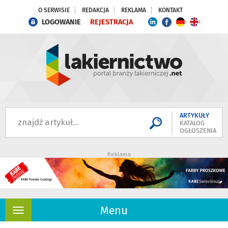
O SERWISIE
REDAKCJA
REKLAMA
KONTAKT
LOGOWANIE
REJESTRACJA
ARTYKUŁY
KATALOG
OGŁOSZENIA
Reklama
Menu
Rozwiń
nawigację