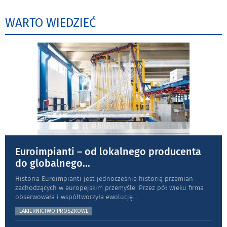
WARTO WIEDZIEĆ
Euroimpianti – od lokalnego producenta
do globalnego
...
Historia Euroimpianti jest jednocześnie historią przemian
zachodzących w europejskim przemyśle. Przez pół wieku firma
obserwowała i współtworzyła ewolucję
...
LAKIERNICTWO PROSZKOWE