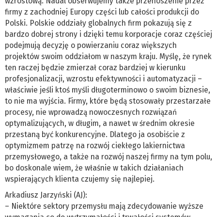
wzrostową. Nadal obserwujemy także przenoszenie przez
firmy z zachodniej Europy części lub całości produkcji do
Polski. Polskie oddziały globalnych firm pokazują się z
bardzo dobrej strony i dzięki temu korporacje coraz częściej
podejmują decyzję o powierzaniu coraz większych
projektów swoim oddziałom w naszym kraju. Myślę, że rynek
ten raczej będzie zmierzał coraz bardziej w kierunku
profesjonalizacji, wzrostu efektywności i automatyzacji –
właściwie jeśli ktoś myśli długoterminowo o swoim biznesie,
to nie ma wyjścia. Firmy, które będą stosowały przestarzałe
procesy, nie wprowadzą nowoczesnych rozwiązań
optymalizujących, w długim, a nawet w średnim okresie
przestaną być konkurencyjne. Dlatego ja osobiście z
optymizmem patrzę na rozwój ciekłego lakiernictwa
przemysłowego, a także na rozwój naszej firmy na tym polu,
bo doskonale wiem, że właśnie w takich działaniach
wspierających klienta czujemy się najlepiej.
Arkadiusz Jarzyński (AJ):
– Niektóre sektory przemysłu mają zdecydowanie wyższe