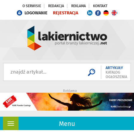
O SERWISIE
REDAKCJA
REKLAMA
KONTAKT
LOGOWANIE
REJESTRACJA
ARTYKUŁY
KATALOG
OGŁOSZENIA
Reklama
Menu
Rozwiń
nawigację