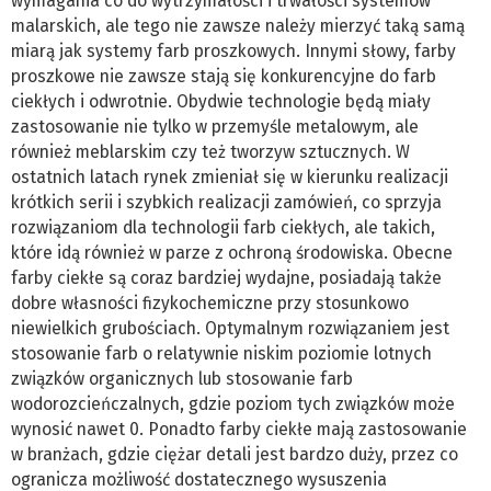
wymagania co do wytrzymałości i trwałości systemów
malarskich, ale tego nie zawsze należy mierzyć taką samą
miarą jak systemy farb proszkowych. Innymi słowy, farby
proszkowe nie zawsze stają się konkurencyjne do farb
ciekłych i odwrotnie. Obydwie technologie będą miały
zastosowanie nie tylko w przemyśle metalowym, ale
również meblarskim czy też tworzyw sztucznych. W
ostatnich latach rynek zmieniał się w kierunku realizacji
krótkich serii i szybkich realizacji zamówień, co sprzyja
rozwiązaniom dla technologii farb ciekłych, ale takich,
które idą również w parze z ochroną środowiska. Obecne
farby ciekłe są coraz bardziej wydajne, posiadają także
dobre własności fizykochemiczne przy stosunkowo
niewielkich grubościach. Optymalnym rozwiązaniem jest
stosowanie farb o relatywnie niskim poziomie lotnych
związków organicznych lub stosowanie farb
wodorozcieńczalnych, gdzie poziom tych związków może
wynosić nawet 0. Ponadto farby ciekłe mają zastosowanie
w branżach, gdzie ciężar detali jest bardzo duży, przez co
ogranicza możliwość dostatecznego wysuszenia