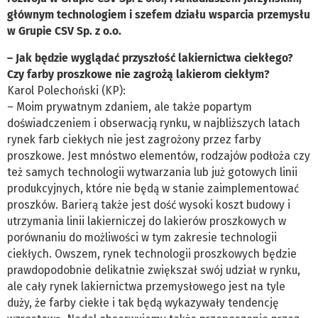
głównym technologiem i szefem działu wsparcia przemysłu
w Grupie CSV Sp. z o.o.
– Jak będzie wyglądać przyszłość lakiernictwa ciekłego?
Czy farby proszkowe nie zagrożą lakierom ciekłym?
Karol Polechoński (KP):
– Moim prywatnym zdaniem, ale także popartym
doświadczeniem i obserwacją rynku, w najbliższych latach
rynek farb ciekłych nie jest zagrożony przez farby
proszkowe. Jest mnóstwo elementów, rodzajów podłoża czy
też samych technologii wytwarzania lub już gotowych linii
produkcyjnych, które nie będą w stanie zaimplementować
proszków. Barierą także jest dość wysoki koszt budowy i
utrzymania linii lakierniczej do lakierów proszkowych w
porównaniu do możliwości w tym zakresie technologii
ciekłych. Owszem, rynek technologii proszkowych będzie
prawdopodobnie delikatnie zwiększał swój udział w rynku,
ale cały rynek lakiernictwa przemysłowego jest na tyle
duży, że farby ciekłe i tak będą wykazywały tendencję