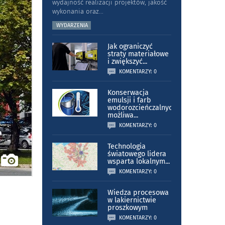
wydajność realizacji projektów, jakość
wykonania oraz
...
WYDARZENIA
Jak ograniczyć
straty materiałowe
i zwiększyć
...
KOMENTARZY: 0
Konserwacja
emulsji i farb
wodorozcieńczalnych
możliwa
...
KOMENTARZY: 0
Technologia
światowego lidera
wsparta lokalnym
...
KOMENTARZY: 0
Wiedza procesowa
w lakiernictwie
proszkowym
KOMENTARZY: 0