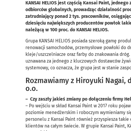
KANSAI HELIOS jest częścią Kansai Paint, jednego
odbiorców globalnych, prowadząc działalność prod
zatrudniający ponad 2 tys. pracowników, osiągają
dziesięciu największych producentów powłok lakie
należącą w 100 proc. do KANSAI HELIOS.
Grupa KANSAI HELIOS posiada szeroką gamę produkt
renowacji samochodów, przemysłowe powłoki do dre
kleje/uszczelniacze oraz farby do znakowania dróg.
uznawana za jednego z kluczowych dostawców żywic
systemowy, co oznacza, że grupa jest w stanie zasp
Rozmawiamy z Hiroyuki Nagai, d
o.o.
– Czy zaszły jakieś zmiany po dołączeniu firmy He
– Po wejściu w skład Kansai Paint w 2017 roku pojaw
poziomie menedżerskim i roboczym wymieniamy się
personelu z Kansai Paint również przyspiesza takie 
klientów na całym świecie. W grupie Kansai Paint, 