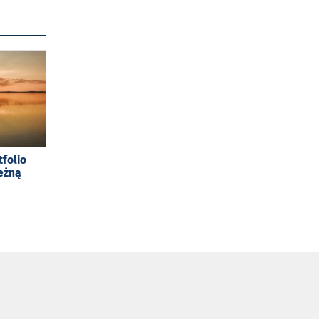
tfolio
eżną