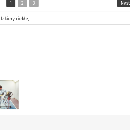
1
2
3
Nas
,
lakiery ciekłe
,