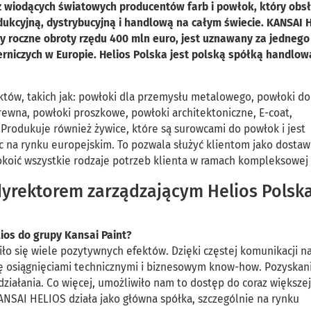
 z wiodących światowych producentów farb i powłok, który obs
ukcyjną, dystrybucyjną i handlową na całym świecie. KANSAI 
cy roczne obroty rzędu 400 mln euro, jest uznawany za jednego
rniczych w Europie. Helios Polska jest polską spółką handlow
ów, takich jak: powłoki dla przemysłu metalowego, powłoki do
wna, powłoki proszkowe, powłoki architektoniczne, E-coat,
 Produkuje również żywice, które są surowcami do powłok i jest
 na rynku europejskim. To pozwala służyć klientom jako dostaw
okoić wszystkie rodzaje potrzeb klienta w ramach kompleksowej 
yrektorem zarządzającym Helios Polska
lios do grupy Kansai Paint?
iło się wiele pozytywnych efektów. Dzięki częstej komunikacji n
 osiągnięciami technicznymi i biznesowym know-how. Pozyskani
działania. Co więcej, umożliwiło nam to dostęp do coraz większej
KANSAI HELIOS działa jako główna spółka, szczególnie na rynku