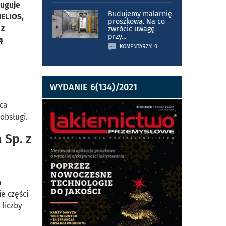
ługuje
Budujemy malarnię
HELIOS,
proszkową. Na co
 z
zwrócić uwagę
przy
...
ą
KOMENTARZY: 0
WYDANIE 6(134)/2021
ca
obsługi.
 Sp. z
a
e części
 liczby