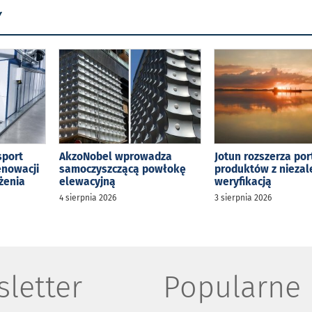
Y
sport
AkzoNobel wprowadza
Jotun rozszerza por
enowacji
samoczyszczącą powłokę
produktów z niezal
żenia
elewacyjną
weryfikacją
4 sierpnia 2026
3 sierpnia 2026
letter
Popularne