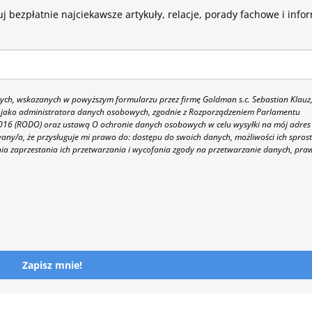
j bezpłatnie najciekawsze artykuły, relacje, porady fachowe i info
h, wskazanych w powyższym formularzu przez firmę Goldman s.c. Sebastian Klauz
 86 jako administratora danych osobowych, zgodnie z Rozporządzeniem Parlamentu
 2016 (RODO) oraz ustawą O ochronie danych osobowych w celu wysyłki na mój adres
y/a, że przysługuje mi prawo do: dostępu do swoich danych, możliwości ich spros
nia zaprzestania ich przetwarzania i wycofania zgody na przetwarzanie danych, pra
Zapisz mnie!