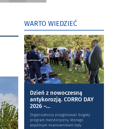
WARTO WIEDZIEĆ
Dzień z nowoczesną
antykorozją. CORRO DAY
2026 –
...
Organizatorzy przygotowali bogaty
program merytoryczny, którego
wspólnym mianownikiem były