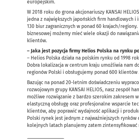
europejskim.
W 2018 roku do grona akcjonariuszy KANSAI HELIOS do
jedna z największych japońskich firm handlowych i i
130 biur zagranicznych w ponad 60 krajach/regiony. 
biznesowej możemy mieć wiele okazji do nawiązan
klientów.
– Jaka jest pozycja firmy Helios Polska na rynku 
– Helios Polska działa na polskim rynku od 1998 ro
Dobra lokalizacja w centrum kraju umożliwia nam d
regionów Polski i obsługujemy ponad 600 klientów 
Bazując na ponad 20-letnim doświadczeniu wyprac
rozwojowym grupy KANSAI HELIOS, nasz zespół hand
możliwe rozwiązanie z bardzo szerokim zakresem wie
elastyczną obsługę oraz profesjonalne wsparcie te
klientów, aby poprawić wydajność aplikacji i produk
Polski rynek jest jednym z najważniejszych rynków 
kolejnych latach planujemy zatem zintensyfikować n