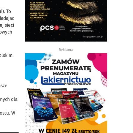
i). To
iadając
j sieci
nowych
Reklama
olskim.
h
psze
znych dla
rostu. W