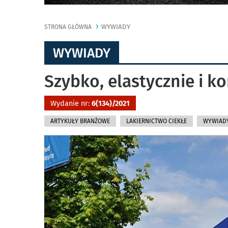
WYWIADY
STRONA GŁÓWNA
WYWIADY
Szybko, elastycznie i 
Wydanie nr:
6(134)/2021
ARTYKUŁY BRANŻOWE
LAKIERNICTWO CIEKŁE
WYWIAD