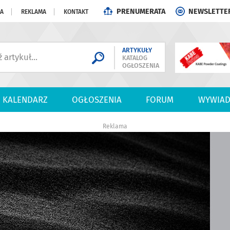
PRENUMERATA
NEWSLETTE
JA
REKLAMA
KONTAKT
ARTYKUŁY
KATALOG
OGŁOSZENIA
KALENDARZ
OGŁOSZENIA
FORUM
WYWIAD
Reklama