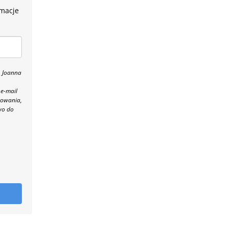
rmacje
, Joanna
 e-mail
towania,
wo do