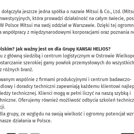
łączyła jeszcze jedna spółka o nazwie Mitsui & Co., Ltd. (Mitsu
nwestycyjnych, która prowadzi działalność na całym świecie, pos
W Polsce Mitsui ma swój oddział w Warszawie. Dzięki tej ogromne
ia współpracy z międzynarodowymi korporacjami oraz poznania 
polskim? Jak ważny jest on dla Grupy KANSAI HELIOS?
ku z główną siedzibą i centrum logistycznym w Ostrowie Wielkop
ostarczanie szerokiej gamy powłok przemysłowych do wszystkic
z różnych branż.
owanym wspólnie z firmami produkcyjnymi i centrum badawczo-
lowy i doradcy techniczni zapewniają każdemu klientowi najle
dzy technicznej. Klienci mogą w pełni liczyć na naszą szybką i
chniczne. Oferujemy również możliwość odbycia szkoleń technic
cji.
dla grupy, ze względu na swoją wielkość i ogromny potencjał wz
asze działania w Polsce.