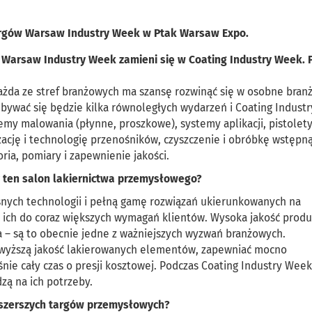
argów Warsaw Industry Week w Ptak Warsaw Expo.
 Warsaw Industry Week zamieni się w Coating Industry Week. 
ażda ze stref branżowych ma szansę rozwinąć się w osobne bra
ywać się będzie kilka równoległych wydarzeń i Coating Indust
emy malowania (płynne, proszkowe), systemy aplikacji, pistolet
ację i technologię przenośników, czyszczenie i obróbkę wstępną
oria, pomiary i zapewnienie jakości.
cy ten salon lakiernictwa przemysłowego?
snych technologii i pełną gamę rozwiązań ukierunkowanych na
 ich do coraz większych wymagań klientów. Wysoka jakość prod
 – są to obecnie jedne z ważniejszych wyzwań branżowych.
ajwyższą jakość lakierowanych elementów, zapewniać mocno
nie cały czas o presji kosztowej. Podczas Coating Industry Wee
zą na ich potrzeby.
ą szerszych targów przemysłowych?