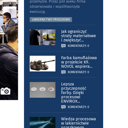
przemyśle. Przez pół wieku firma
obserwowała i współtworzyła
ewolucję
...
LAKIERNICTWO PROSZKOWE
Jak ograniczyć
straty materiałowe
i zwiększyć
...
KOMENTARZY: 0
Farba kamuflażowa
w projekcie K9.
NOVOL wspiera
...
KOMENTARZY: 0
Lepsza
przyczepność
farby. Dzięki
procesowi
ENVIROX
...
KOMENTARZY: 0
Wiedza procesowa
w lakiernictwie
proszkowym