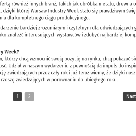
ofertą również innych branż, takich jak obróbka metalu, drewna o
ć, dzięki której Warsaw Industry Week stało się prawdziwym świ
ania dla kompletnego ciągu produkcyjnego.
darzenie bardziej zrozumiałym i czytelnym dla odwiedzających g
ybko znaleźć interesujących wystawców i zdobyć najbardziej komp
try Week?
, którzy chcą wzmocnić swoją pozycję na rynku, chcą pokazać si
ość. Udział w naszym wydarzeniu z pewnością da impuls do inspir
ję zwiedzających przez cały rok i już teraz wiemy, że dzięki nasz
ą rzeszę zwiedzających w porównaniu do ubiegłego roku.
1
2
Nas