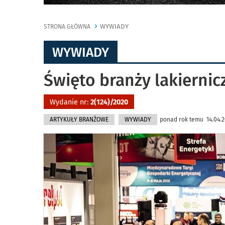
WYWIADY
STRONA GŁÓWNA
WYWIADY
Święto branży lakiernic
Wydanie nr:
2(124)/2020
ARTYKUŁY BRANŻOWE
WYWIADY
ponad rok temu 14.04.20