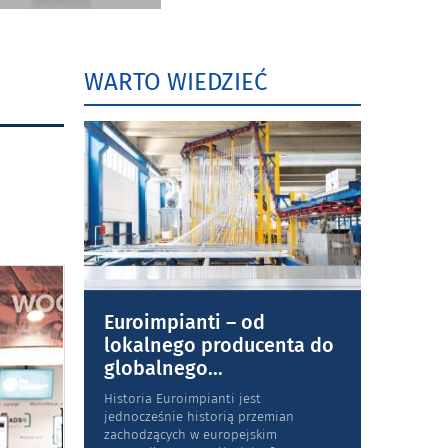
WARTO WIEDZIEĆ
Euroimpianti – od
lokalnego producenta do
globalnego
...
Historia Euroimpianti jest
jednocześnie historią przemian
zachodzących w europejskim