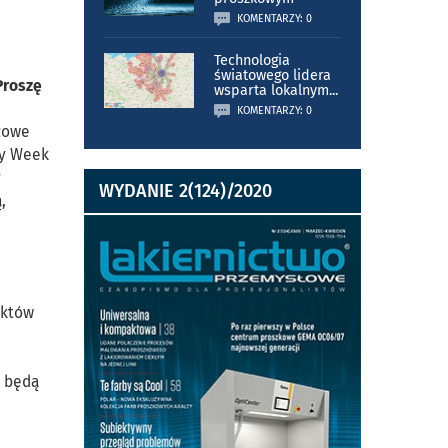
KOMENTARZY: 0
Technologia
światowego lidera
Proszę
wsparta lokalnym
...
KOMENTARZY: 0
nżowe
ry Week
y
WYDANIE 2(124)/2020
,
uktów
k będą