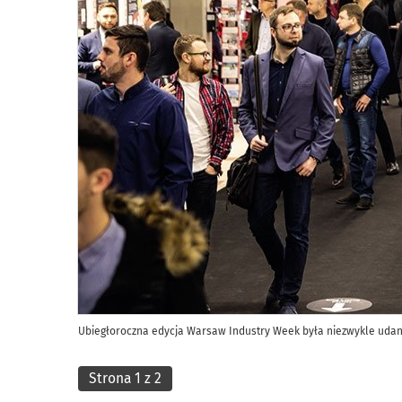
Ubiegłoroczna edycja Warsaw Industry Week była niezwykle udan
Strona 1 z 2