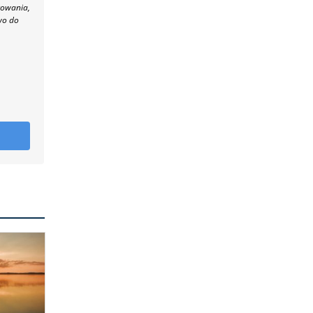
towania,
wo do