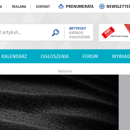
PRENUMERATA
NEWSLETTE
JA
REKLAMA
KONTAKT
ARTYKUŁY
KATALOG
OGŁOSZENIA
KALENDARZ
OGŁOSZENIA
FORUM
WYWIAD
Reklama