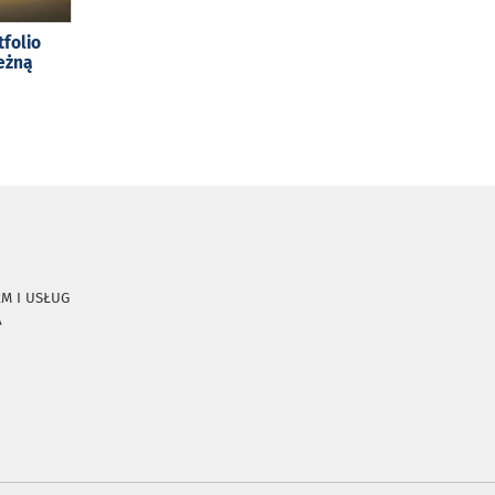
tfolio
eżną
RM I USŁUG
A