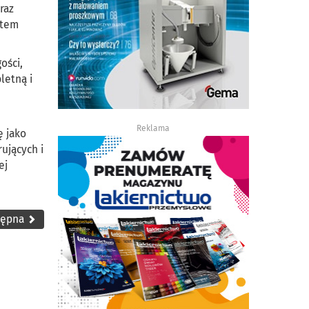
raz
ętem
ości,
letną i
Reklama
ę jako
ujących i
ej
tępna