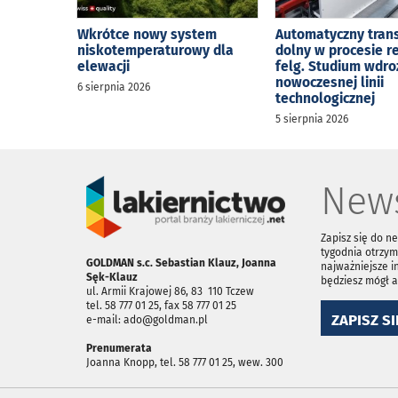
Wkrótce nowy system
Automatyczny tran
niskotemperaturowy dla
dolny w procesie r
elewacji
felg. Studium wdro
nowoczesnej linii
6 sierpnia 2026
technologicznej
5 sierpnia 2026
News
Zapisz się do n
tygodnia otrzym
GOLDMAN s.c. Sebastian Klauz, Joanna
najważniejsze i
Sęk-Klauz
będziesz mógł 
ul. Armii Krajowej 86, 83 ­ 110 Tczew
tel. 58 777 01 25, fax 58 777 01 25
ZAPISZ SI
e-mail: ado@goldman.pl
Prenumerata
Joanna Knopp, tel. 58 777 01 25, wew. 300