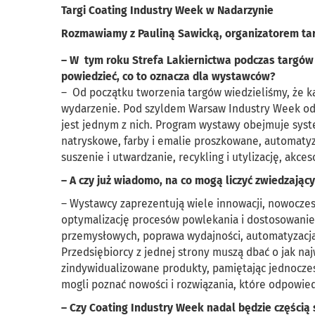
Targi Coating Industry Week w Nadarzynie
Rozmawiamy z Pauliną Sawicką, organizatorem t
– W tym roku Strefa Lakiernictwa podczas targów
powiedzieć, co to oznacza dla wystawców?
– Od początku tworzenia targów wiedzieliśmy, że k
wydarzenie. Pod szyldem Warsaw Industry Week odb
jest jednym z nich. Program wystawy obejmuje syst
natryskowe, farby i emalie proszkowane, automatyz
suszenie i utwardzanie, recykling i utylizację, akces
– A czy już wiadomo, na co mogą liczyć zwiedzają
– Wystawcy zaprezentują wiele innowacji, nowocze
optymalizację procesów powlekania i dostosowanie
przemysłowych, poprawa wydajności, automatyzacja
Przedsiębiorcy z jednej strony muszą dbać o jak n
zindywidualizowane produkty, pamiętając jednocześ
mogli poznać nowości i rozwiązania, które odpowied
– Czy Coating Industry Week nadal będzie części