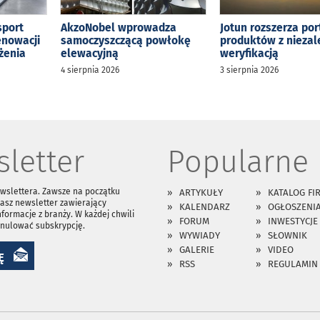
sport
AkzoNobel wprowadza
Jotun rozszerza por
enowacji
samoczyszczącą powłokę
produktów z niezal
żenia
elewacyjną
weryfikacją
4 sierpnia 2026
3 sierpnia 2026
letter
Popularne
ewslettera. Zawsze na początku
ARTYKUŁY
KATALOG FI
asz newsletter zawierający
KALENDARZ
OGŁOSZENI
nformacje z branży. W każdej chwili
FORUM
INWESTYCJE
anulować subskrypcję.
WYWIADY
SŁOWNIK
GALERIE
VIDEO
Ę
RSS
REGULAMIN