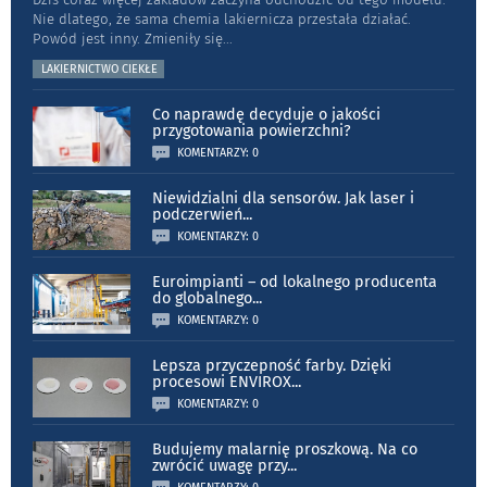
Nie dlatego, że sama chemia lakiernicza przestała działać.
Powód jest inny. Zmieniły się
...
LAKIERNICTWO CIEKŁE
Co naprawdę decyduje o jakości
przygotowania powierzchni?
KOMENTARZY: 0
Niewidzialni dla sensorów. Jak laser i
podczerwień
...
KOMENTARZY: 0
Euroimpianti – od lokalnego producenta
do globalnego
...
KOMENTARZY: 0
Lepsza przyczepność farby. Dzięki
procesowi ENVIROX
...
KOMENTARZY: 0
Budujemy malarnię proszkową. Na co
zwrócić uwagę przy
...