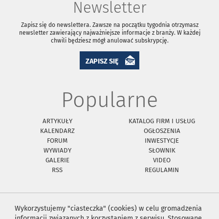
Newsletter
Zapisz się do newslettera. Zawsze na początku tygodnia otrzymasz
newsletter zawierający najważniejsze informacje z branży. W każdej
chwili będziesz mógł anulować subskrypcję.
ZAPISZ SIĘ
Popularne
ARTYKUŁY
KATALOG FIRM I USŁUG
KALENDARZ
OGŁOSZENIA
FORUM
INWESTYCJE
WYWIADY
SŁOWNIK
GALERIE
VIDEO
RSS
REGULAMIN
Wykorzystujemy "ciasteczka" (cookies) w celu gromadzenia
informacji związanych z korzystaniem z serwisu. Stosowane