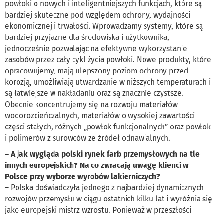
powłoki o nowych i inteligentniejszych funkcjach, które są
bardziej skuteczne pod względem ochrony, wydajności
ekonomicznej i trwałości. Wprowadzamy systemy, które są
bardziej przyjazne dla środowiska i użytkownika,
jednocześnie pozwalając na efektywne wykorzystanie
zasobów przez cały cykl życia powłoki. Nowe produkty, które
opracowujemy, mają ulepszony poziom ochrony przed
korozją, umożliwiają utwardzanie w niższych temperaturach i
są łatwiejsze w nakładaniu oraz są znacznie czystsze.
Obecnie koncentrujemy się na rozwoju materiałów
wodorozcieńczalnych, materiałów o wysokiej zawartości
części stałych, różnych „powłok funkcjonalnych” oraz powłok
i polimerów z surowców ze źródeł odnawialnych.
– A jak wygląda polski rynek farb przemysłowych na tle
innych europejskich? Na co zwracają uwagę klienci w
Polsce przy wyborze wyrobów lakierniczych?
– Polska doświadczyła jednego z najbardziej dynamicznych
rozwojów przemysłu w ciągu ostatnich kilku lat i wyróżnia się
jako europejski mistrz wzrostu. Ponieważ w przeszłości