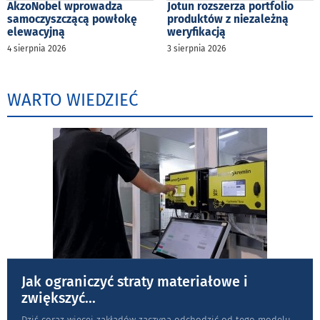
AkzoNobel wprowadza
Jotun rozszerza portfolio
samoczyszczącą powłokę
produktów z niezależną
elewacyjną
weryfikacją
4 sierpnia 2026
3 sierpnia 2026
WARTO WIEDZIEĆ
Jak ograniczyć straty materiałowe i
zwiększyć
...
Dziś coraz więcej zakładów zaczyna odchodzić od tego modelu.