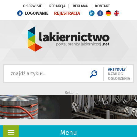
O SERWISIE
REDAKCJA
REKLAMA
KONTAKT
LOGOWANIE
REJESTRACJA
ARTYKUŁY
KATALOG
OGŁOSZENIA
Reklama
Menu
Rozwiń