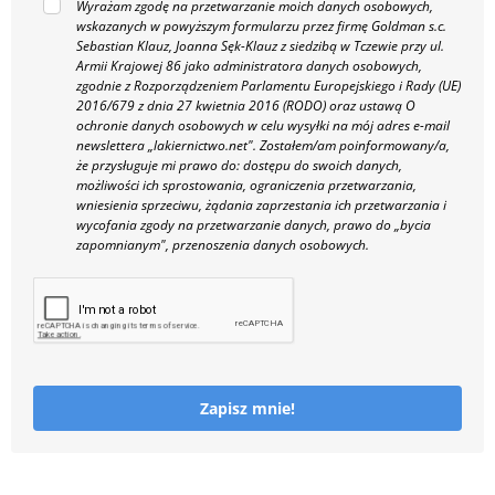
Wyrażam zgodę na przetwarzanie moich danych osobowych,
wskazanych w powyższym formularzu przez firmę Goldman s.c.
Sebastian Klauz, Joanna Sęk-Klauz z siedzibą w Tczewie przy ul.
Armii Krajowej 86 jako administratora danych osobowych,
zgodnie z Rozporządzeniem Parlamentu Europejskiego i Rady (UE)
2016/679 z dnia 27 kwietnia 2016 (RODO) oraz ustawą O
ochronie danych osobowych w celu wysyłki na mój adres e-mail
newslettera „lakiernictwo.net".
Zostałem/am poinformowany/a,
że przysługuje mi prawo do: dostępu do swoich danych,
możliwości ich sprostowania, ograniczenia przetwarzania,
wniesienia sprzeciwu, żądania zaprzestania ich przetwarzania i
wycofania zgody na przetwarzanie danych, prawo do „bycia
zapomnianym", przenoszenia danych osobowych.
Zapisz mnie!