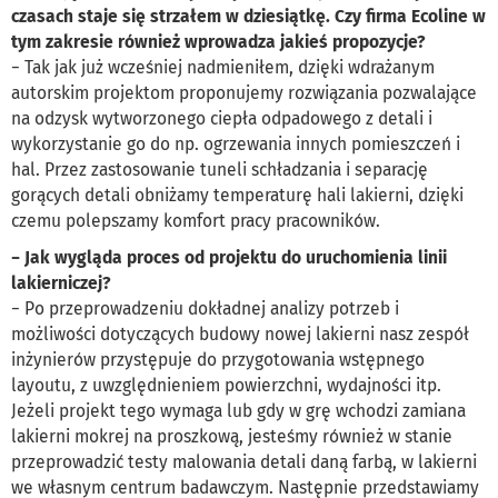
czasach staje się strzałem w dziesiątkę. Czy firma Ecoline w
tym zakresie również wprowadza jakieś propozycje?
− Tak jak już wcześniej nadmieniłem, dzięki wdrażanym
autorskim projektom proponujemy rozwiązania pozwalające
na odzysk wytworzonego ciepła odpadowego z detali i
wykorzystanie go do np. ogrzewania innych pomieszczeń i
hal. Przez zastosowanie tuneli schładzania i separację
gorących detali obniżamy temperaturę hali lakierni, dzięki
czemu polepszamy komfort pracy pracowników.
− Jak wygląda proces od projektu do uruchomienia linii
lakierniczej?
− Po przeprowadzeniu dokładnej analizy potrzeb i
możliwości dotyczących budowy nowej lakierni nasz zespół
inżynierów przystępuje do przygotowania wstępnego
layoutu, z uwzględnieniem powierzchni, wydajności itp.
Jeżeli projekt tego wymaga lub gdy w grę wchodzi zamiana
lakierni mokrej na proszkową, jesteśmy również w stanie
przeprowadzić testy malowania detali daną farbą, w lakierni
we własnym centrum badawczym. Następnie przedstawiamy