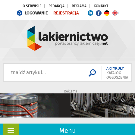
O SERWISIE
REDAKCJA
REKLAMA
KONTAKT
LOGOWANIE
REJESTRACJA
ARTYKUŁY
KATALOG
OGŁOSZENIA
Reklama
Menu
Rozwiń