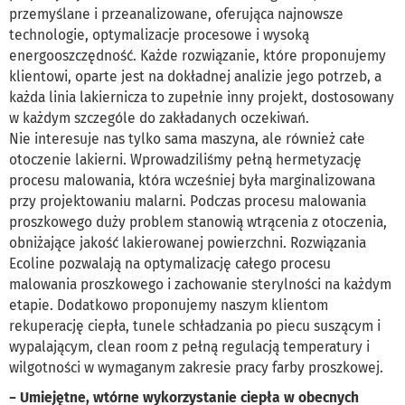
przemyślane i przeanalizowane, oferująca najnowsze
technologie, optymalizacje procesowe i wysoką
energooszczędność. Każde rozwiązanie, które proponujemy
klientowi, oparte jest na dokładnej analizie jego potrzeb, a
każda linia lakiernicza to zupełnie inny projekt, dostosowany
w każdym szczególe do zakładanych oczekiwań.
Nie interesuje nas tylko sama maszyna, ale również całe
otoczenie lakierni. Wprowadziliśmy pełną hermetyzację
procesu malowania, która wcześniej była marginalizowana
przy projektowaniu malarni. Podczas procesu malowania
proszkowego duży problem stanowią wtrącenia z otoczenia,
obniżające jakość lakierowanej powierzchni. Rozwiązania
Ecoline pozwalają na optymalizację całego procesu
malowania proszkowego i zachowanie sterylności na każdym
etapie. Dodatkowo proponujemy naszym klientom
rekuperację ciepła, tunele schładzania po piecu suszącym i
wypalającym, clean room z pełną regulacją temperatury i
wilgotności w wymaganym zakresie pracy farby proszkowej.
− Umiejętne, wtórne wykorzystanie ciepła w obecnych