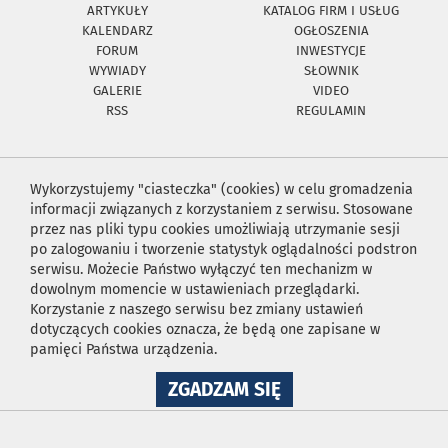
ARTYKUŁY
KATALOG FIRM I USŁUG
KALENDARZ
OGŁOSZENIA
FORUM
INWESTYCJE
WYWIADY
SŁOWNIK
GALERIE
VIDEO
RSS
REGULAMIN
Wykorzystujemy "ciasteczka" (cookies) w celu gromadzenia
informacji związanych z korzystaniem z serwisu. Stosowane
przez nas pliki typu cookies umożliwiają utrzymanie sesji
po zalogowaniu i tworzenie statystyk oglądalności podstron
serwisu. Możecie Państwo wyłączyć ten mechanizm w
dowolnym momencie w ustawieniach przeglądarki.
Korzystanie z naszego serwisu bez zmiany ustawień
dotyczących cookies oznacza, że będą one zapisane w
pamięci Państwa urządzenia.
NA
ZGADZAM SIĘ
WYKORZYSTANIE
PLIKÓW
COOKIES