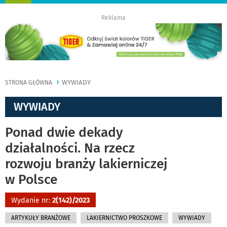
nawigację
Reklama
WYWIADY
STRONA GŁÓWNA
WYWIADY
Ponad dwie dekady
działalności. Na rzecz
rozwoju branży lakierniczej
w Polsce
Wydanie nr:
2(142)/2023
ARTYKUŁY BRANŻOWE
LAKIERNICTWO PROSZKOWE
WYWIADY