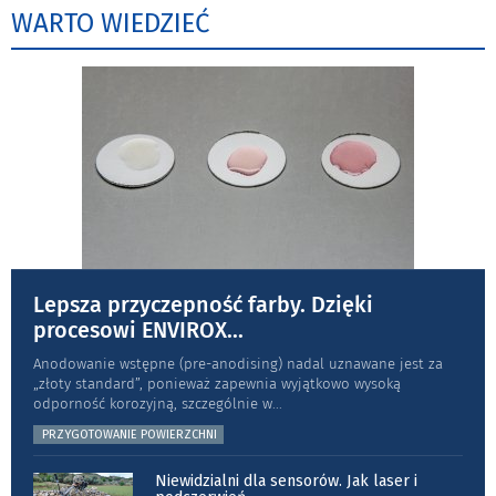
WARTO WIEDZIEĆ
Lepsza przyczepność farby. Dzięki
procesowi ENVIROX
...
Anodowanie wstępne (pre-anodising) nadal uznawane jest za
„złoty standard”, ponieważ zapewnia wyjątkowo wysoką
odporność koro­zyjną, szczególnie w
...
PRZYGOTOWANIE POWIERZCHNI
Niewidzialni dla sensorów. Jak laser i