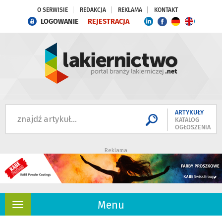
O SERWISIE
REDAKCJA
REKLAMA
KONTAKT
LOGOWANIE
REJESTRACJA
ARTYKUŁY
KATALOG
OGŁOSZENIA
Reklama
Menu
Rozwiń
nawigację