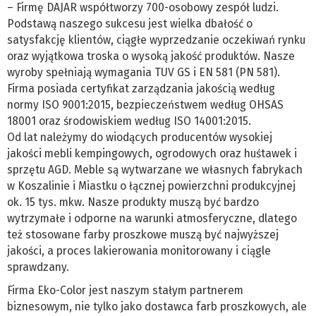
– Firmę DAJAR współtworzy 700-osobowy zespół ludzi.
Podstawą naszego sukcesu jest wielka dbałość o
satysfakcję klientów, ciągłe wyprzedzanie oczekiwań rynku
oraz wyjątkowa troska o wysoką jakość produktów. Nasze
wyroby spełniają wymagania TUV GS i EN 581 (PN 581).
Firma posiada certyfikat zarządzania jakością według
normy ISO 9001:2015, bezpieczeństwem według OHSAS
18001 oraz środowiskiem według ISO 14001:2015.
Od lat należymy do wiodących producentów wysokiej
jakości mebli kempingowych, ogrodowych oraz huśtawek i
sprzętu AGD. Meble są wytwarzane we własnych fabrykach
w Koszalinie i Miastku o łącznej powierzchni produkcyjnej
ok. 15 tys. mkw. Nasze produkty muszą być bardzo
wytrzymałe i odporne na warunki atmosferyczne, dlatego
też stosowane farby proszkowe muszą być najwyższej
jakości, a proces lakierowania monitorowany i ciągle
sprawdzany.
Firma Eko-Color jest naszym stałym partnerem
biznesowym, nie tylko jako dostawca farb proszkowych, ale