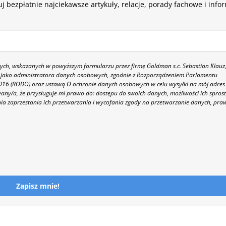
j bezpłatnie najciekawsze artykuły, relacje, porady fachowe i info
h, wskazanych w powyższym formularzu przez firmę Goldman s.c. Sebastian Klauz
 86 jako administratora danych osobowych, zgodnie z Rozporządzeniem Parlamentu
 2016 (RODO) oraz ustawą O ochronie danych osobowych w celu wysyłki na mój adres
y/a, że przysługuje mi prawo do: dostępu do swoich danych, możliwości ich spros
nia zaprzestania ich przetwarzania i wycofania zgody na przetwarzanie danych, pra
Zapisz mnie!