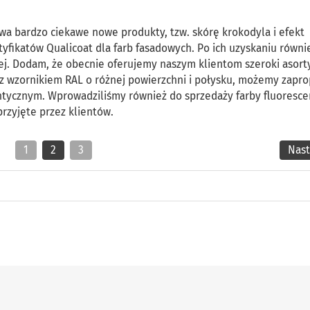
a bardzo ciekawe nowe produkty, tzw. skórę krokodyla i efekt
tyfikatów Qualicoat dla farb fasadowych. Po ich uzyskaniu równi
ej. Dodam, że obecnie oferujemy naszym klientom szeroki asor
z wzornikiem RAL o różnej powierzchni i połysku, możemy zapr
tycznym. Wprowadziliśmy również do sprzedaży farby fluoresce
rzyjęte przez klientów.
1
2
3
Nas