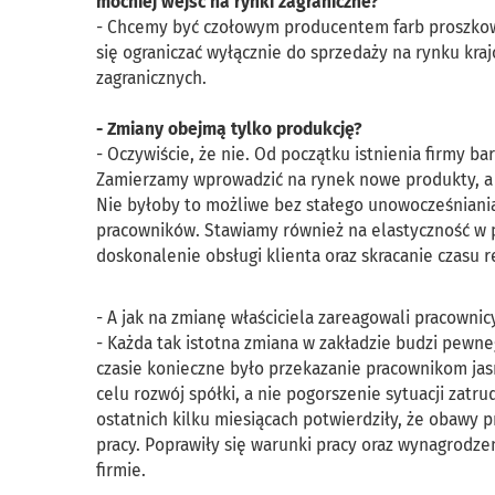
mocniej wejść na rynki zagraniczne?
- Chcemy być czołowym producentem farb proszkowy
się ograniczać wyłącznie do sprzedaży na rynku kr
zagranicznych.
- Zmiany obejmą tylko produkcję?
- Oczywiście, że nie. Od początku istnienia firmy 
Zamierzamy wprowadzić na rynek nowe produkty, a 
Nie byłoby to możliwe bez stałego unowocześniania 
pracowników. Stawiamy również na elastyczność w 
doskonalenie obsługi klienta oraz skracanie czasu r
- A jak na zmianę właściciela zareagowali pracownic
- Każda tak istotna zmiana w zakładzie budzi pewne
czasie konieczne było przekazanie pracownikom ja
celu rozwój spółki, a nie pogorszenie sytuacji zat
ostatnich kilku miesiącach potwierdziły, że obawy p
pracy. Poprawiły się warunki pracy oraz wynagrodze
firmie.