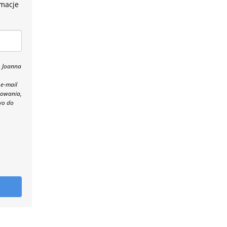
rmacje
, Joanna
 e-mail
towania,
wo do