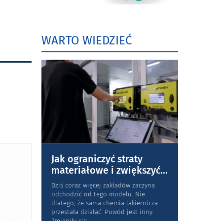
WARTO WIEDZIEĆ
Jak ograniczyć straty
materiałowe i zwiększyć
...
Dziś coraz więcej zakładów zaczyna
odchodzić od tego modelu. Nie
dlatego, że sama chemia lakiernicza
przestała działać. Powód jest inny.
Zmieniły się
...