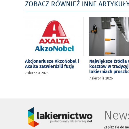
ZOBACZ RÓWNIEŻ INNE ARTYKUŁ
Akcjonariusze AkzoNobel i
Największe źródła 
Axalta zatwierdzili fuzję
kosztów w tradycy
lakierniach prosz
7 sierpnia 2026
7 sierpnia 2026
News
Zapisz się do n