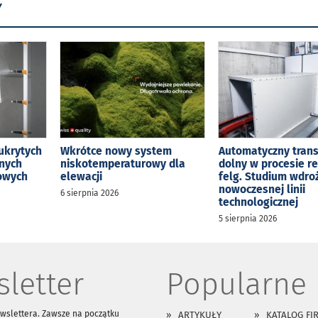
Y
ukrytych
Wkrótce nowy system
Automatyczny tran
jnych
niskotemperaturowy dla
dolny w procesie r
kowych
elewacji
felg. Studium wdro
nowoczesnej linii
6 sierpnia 2026
technologicznej
5 sierpnia 2026
letter
Popularne
ewslettera. Zawsze na początku
ARTYKUŁY
KATALOG FI