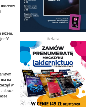
ie możemy
h
m razem.
jność.
Reklama
 tamtym
a ma na
zarząd w
e stracił
aszej