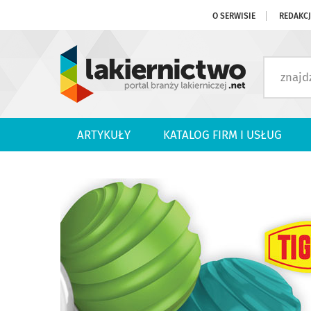
O SERWISIE
REDAKC
ARTYKUŁY
KATALOG FIRM I USŁUG