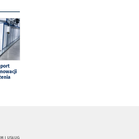
sport
enowacji
żenia
RM I USŁUG