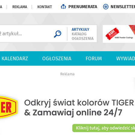
PRENUMERATA
NEWSLETTE
JA
REKLAMA
KONTAKT
ARTYKUŁY
KATALOG
OGŁOSZENIA
KALENDARZ
OGŁOSZENIA
FORUM
WYWIAD
Reklama