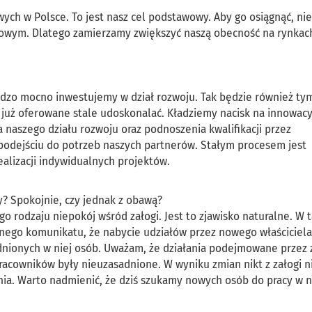
ch w Polsce. To jest nasz cel podstawowy. Aby go osiągnąć, n
ajowym. Dlatego zamierzamy zwiększyć naszą obecność na rynkac
bardzo mocno inwestujemy w dział rozwoju. Tak będzie również ty
już oferowane stale udoskonalać. Kładziemy nacisk na innowacy
naszego działu rozwoju oraz podnoszenia kwalifikacji przez
podejściu do potrzeb naszych partnerów. Stałym procesem jest
ealizacji indywidualnych projektów.
y? Spokojnie, czy jednak z obawą?
go rodzaju niepokój wśród załogi. Jest to zjawisko naturalne. W
snego komunikatu, że nabycie udziałów przez nowego właściciel
rudnionych w niej osób. Uważam, że działania podejmowane przez 
racowników były nieuzasadnione. W wyniku zmian nikt z załogi ni
nia. Warto nadmienić, że dziś szukamy nowych osób do pracy w n