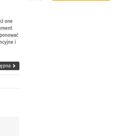
eż one
tyment
oponować
ncyjne i
tępna