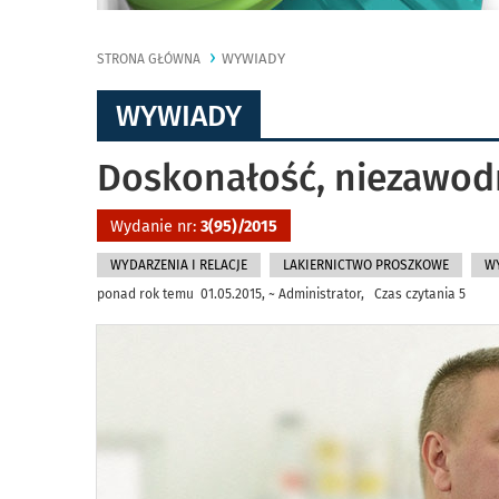
WYWIADY
STRONA GŁÓWNA
WYWIADY
Doskonałość, niezawod
Wydanie nr:
3(95)/2015
WYDARZENIA I RELACJE
LAKIERNICTWO PROSZKOWE
WY
ponad rok temu 01.05.2015, ~ Administrator, Czas czytania 5