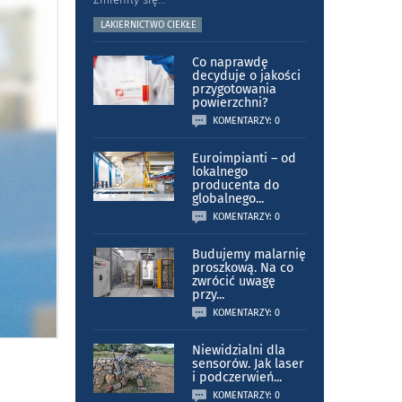
LAKIERNICTWO CIEKŁE
Co naprawdę
decyduje o jakości
przygotowania
powierzchni?
KOMENTARZY: 0
Euroimpianti – od
lokalnego
producenta do
globalnego
...
KOMENTARZY: 0
Budujemy malarnię
proszkową. Na co
zwrócić uwagę
przy
...
KOMENTARZY: 0
Niewidzialni dla
sensorów. Jak laser
i podczerwień
...
KOMENTARZY: 0