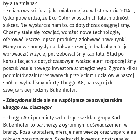
była ta zmiana?
- Zmiana właściciela, jaka miała miejsce w listopadzie 2014 r.,
tylko potwierdza, że Eko-Color w ostatnich latach odniósł
sukces. Nie wystarcza nam to, co dotychczas osiągnęliśmy.
Chcemy stale się rozwijać, wdrażać nowe technologie,
oferować jeszcze lepsze produkty, zdobywać nowe rynki.
Mamy nowe pomysły na dalszy rozwój, jednak aby móc je
wprowadzić w życie, potrzebowaliśmy kapitału. Stąd po
konsultacjach z dotychczasowym właścicielem rozpoczęliśmy
poszukiwania nowego inwestora strategicznego. Z grona kilku
podmiotów zainteresowanych przejęciem udziałów w naszej
spółce, wybraliśmy ofertę Ebuggo AG, należącej do
szwajcarskiej rodziny Bubenhofer.
- Zdecydowaliście się na współpracę ze szwajcarskim
Ebuggo AG. Dlaczego?
- Ebuggo AG i podmioty wchodzące w skład grupy Karl
Bubenhofer to partnerzy z ogromnym doświadczeniem w
branży. Poza kapitałem, oferuje nam wiedzę oraz wsparcie na
różnych płaszczyznach. Szwajcarski inwestor, dostrzegając