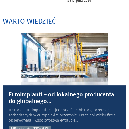
5 sierpnia 2026
WARTO WIEDZIEĆ
Euroimpianti – od lokalnego producenta
do globalnego
...
Historia Euroimpianti jest jednocześnie historią przemian
zachodzących w europejskim przemyśle. Przez pół wieku firma
obserwowała i współtworzyła ewolucję
...
LAKIERNICTWO PROSZKOWE