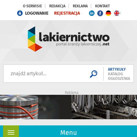
O SERWISIE
REDAKCJA
REKLAMA
KONTAKT
LOGOWANIE
REJESTRACJA
ARTYKUŁY
KATALOG
OGŁOSZENIA
Reklama
Menu
Rozwiń