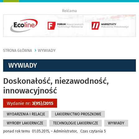
nawigację
Reklama
WYWIADY
STRONA GŁÓWNA
WYWIADY
Doskonałość, niezawodność,
innowacyjność
Wydanie nr:
3(95)/2015
WYDARZENIA I RELACJE
LAKIERNICTWO PROSZKOWE
WYROBY LAKIERNICZE
TECHNOLOGIE LAKIERNICZE
WYWIADY
ponad rok temu 01.05.2015, ~ Administrator, Czas czytania 5