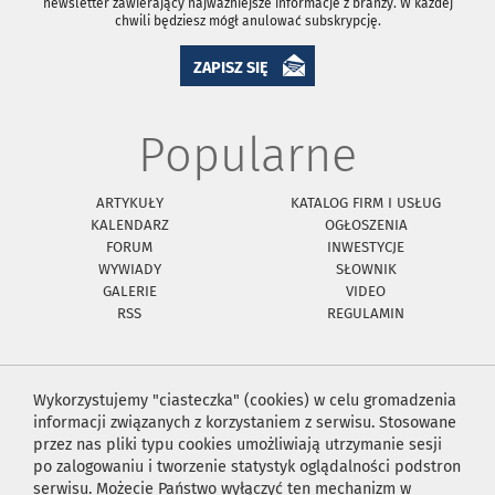
newsletter zawierający najważniejsze informacje z branży. W każdej
chwili będziesz mógł anulować subskrypcję.
ZAPISZ SIĘ
Popularne
ARTYKUŁY
KATALOG FIRM I USŁUG
KALENDARZ
OGŁOSZENIA
FORUM
INWESTYCJE
WYWIADY
SŁOWNIK
GALERIE
VIDEO
RSS
REGULAMIN
Wykorzystujemy "ciasteczka" (cookies) w celu gromadzenia
informacji związanych z korzystaniem z serwisu. Stosowane
przez nas pliki typu cookies umożliwiają utrzymanie sesji
po zalogowaniu i tworzenie statystyk oglądalności podstron
serwisu. Możecie Państwo wyłączyć ten mechanizm w