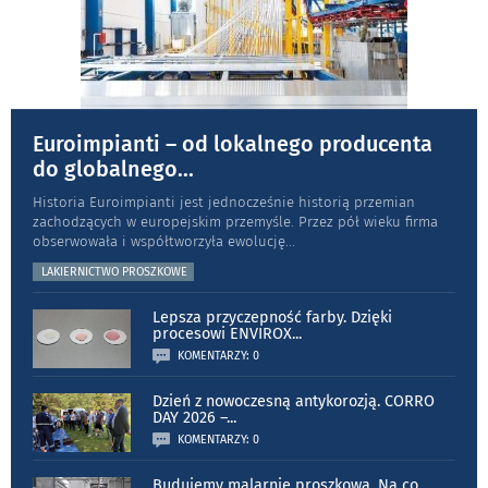
Euroimpianti – od lokalnego producenta
do globalnego
...
Historia Euroimpianti jest jednocześnie historią przemian
zachodzących w europejskim przemyśle. Przez pół wieku firma
obserwowała i współtworzyła ewolucję
...
LAKIERNICTWO PROSZKOWE
Lepsza przyczepność farby. Dzięki
procesowi ENVIROX
...
KOMENTARZY: 0
Dzień z nowoczesną antykorozją. CORRO
DAY 2026 –
...
KOMENTARZY: 0
Budujemy malarnię proszkową. Na co