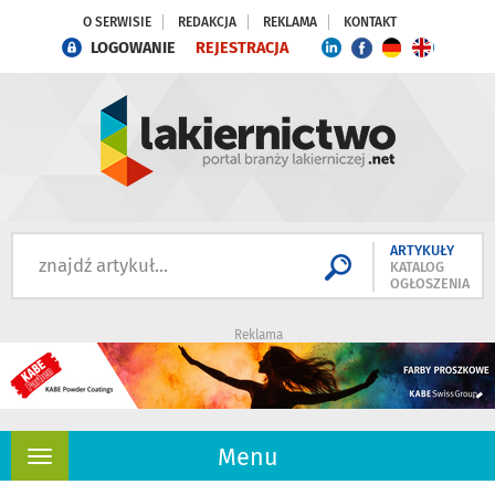
O SERWISIE
REDAKCJA
REKLAMA
KONTAKT
LOGOWANIE
REJESTRACJA
ARTYKUŁY
KATALOG
OGŁOSZENIA
Reklama
Menu
Rozwiń
nawigację