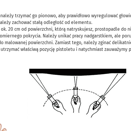
e należy trzymać go pionowo, aby prawidłowo wyregulować głowi
należy zachować stałą odległość od elementu.
i ok. 20 cm od powierzchni, którą natryskujesz, prostopadle do ni
omiernego pokrycia. Należy unikać pracy nadgarstkiem, ale por
o malowanej powierzchni. Zamiast tego, należy zginać delikatni
 utrzymać właściwą pozycję pistoletu i natychmiast zauważymy