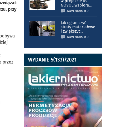
w projekcie K9.
ozwiązać
NOVOL wspiera
...
zu, przy
KOMENTARZY: 0
Jak ograniczyć
straty materiałowe
i zwiększyć
...
a odbywa
KOMENTARZY: 0
ziej
z
WYDANIE 5(133)/2021
e przez