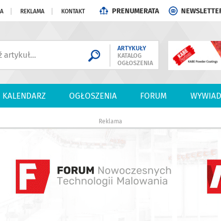
PRENUMERATA
NEWSLETTE
JA
REKLAMA
KONTAKT
ARTYKUŁY
KATALOG
OGŁOSZENIA
KALENDARZ
OGŁOSZENIA
FORUM
WYWIAD
Reklama