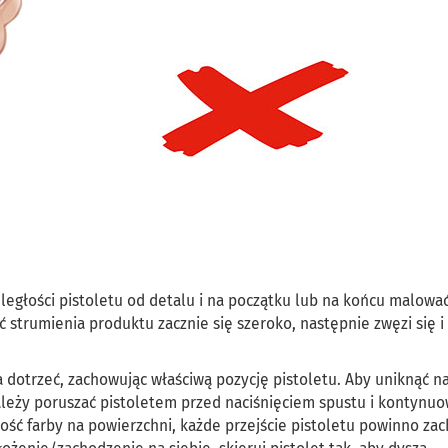
odległości pistoletu od detalu i na początku lub na końcu malowa
ć strumienia produktu zacznie się szeroko, następnie zwęzi się i
 dotrzeć, zachowując właściwą pozycję pistoletu. Aby uniknąć n
ależy poruszać pistoletem przed naciśnięciem spustu i kontynuo
ść farby na powierzchni, każde przejście pistoletu powinno zac