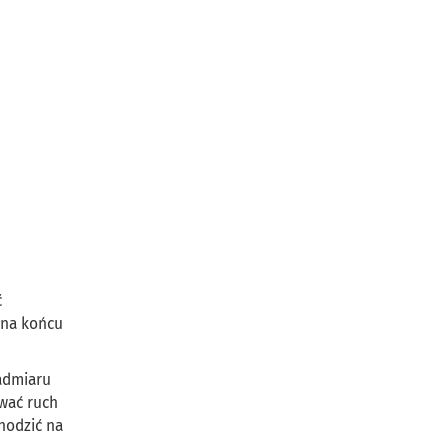
ć
 na końcu
admiaru
wać ruch
hodzić na