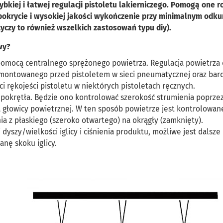
kiej i łatwej regulacji pistoletu lakierniczego. Pomogą one r
krycie i wysokiej jakości wykończenie przy minimalnym odkur
tyczy to również wszelkich zastosowań typu diy).
owy?
a pomocą centralnego sprężonego powietrza. Regulacja powietrz
amontowanego przed pistoletem w sieci pneumatycznej oraz bard
i rękojeści pistoletu w niektórych pistoletach ręcznych.
pokrętła. Będzie ono kontrolować szerokość strumienia poprze
 głowicy powietrznej. W ten sposób powietrze jest kontrolowan
ia z płaskiego (szeroko otwartego) na okrągły (zamknięty).
yszy/wielkości iglicy i ciśnienia produktu, możliwe jest dalsze
anę skoku iglicy.