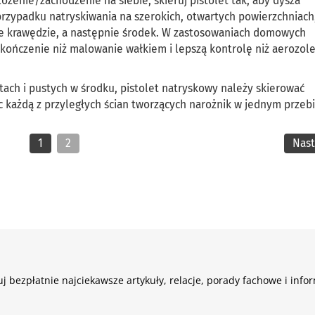
ożenie/zachodzenie na siebie, skieruj pistolet tak, aby dysza
zypadku natryskiwania na szerokich, otwartych powierzchniach,
rzne krawędzie, a następnie środek. W zastosowaniach domowych
ończenie niż malowanie wałkiem i lepszą kontrolę niż aerozol
ch i pustych w środku, pistolet natryskowy należy skierować
 każdą z przyległych ścian tworzących narożnik w jednym przeb
1
2
Nas
j bezpłatnie najciekawsze artykuły, relacje, porady fachowe i info