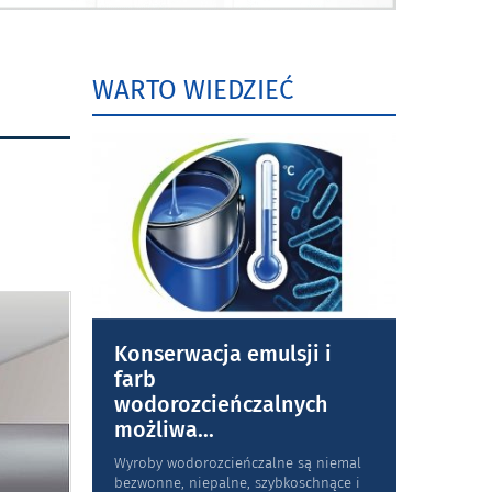
WARTO WIEDZIEĆ
Konserwacja emulsji i
farb
wodorozcieńczalnych
możliwa
...
Wyroby wodorozcieńczalne są niemal
bezwonne, niepalne, szybkoschnące i