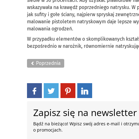
siebie w 50 procentach. Aby uzyskać prawidłowe nał
wskazywała na krawędź poprzedniego natrysku. W pr
jak sufity i gołe ściany, najpierw spryskaj zewnęt
malowanie pistoletem natryskowym daje lepsze wyk
malowania ogrodzeń.
W przypadku elementów o skomplikowanych kształta
bezpośrednio w narożnik, równomiernie natryskując
Poprzednia
Zapisz się na newsletter
Bądź na bieżąco! Wpisz swój adres e-mail i otrzymu
o promocjach.