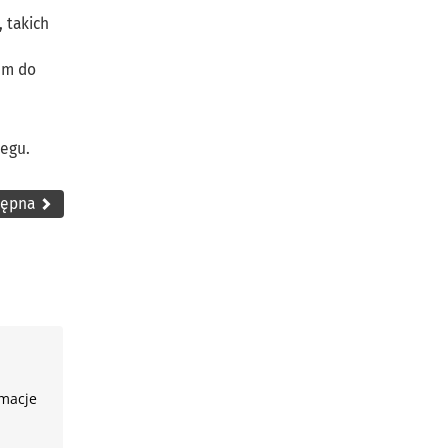
 takich
em do
iegu.
tępna
rmacje