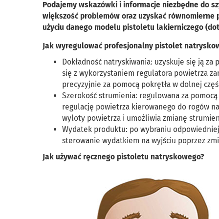
Podajemy wskazówki i informacje niezbędne do szyb
większość problemów oraz uzyskać równomierne po
użyciu danego modelu pistoletu lakierniczego (do
Jak wyregulować profesjonalny pistolet natrysk
Dokładność natryskiwania: uzyskuje się ją z
się z wykorzystaniem regulatora powietrza z
precyzyjnie za pomocą pokrętła w dolnej częśc
Szerokość strumienia: regulowana za pomocą 
regulację powietrza kierowanego do rogów na
wyloty powietrza i umożliwia zmianę strumien
Wydatek produktu: po wybraniu odpowiedniej d
sterowanie wydatkiem na wyjściu poprzez zmi
Jak używać ręcznego pistoletu natryskowego?