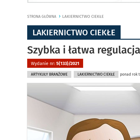
LAKIERNICTWO CIEKŁE
STRONA GŁÓWNA
LAKIERNICTWO CIEKŁE
Szybka i łatwa regulacj
Wydanie nr:
5(133)/2021
ARTYKUŁY BRANŻOWE
LAKIERNICTWO CIEKŁE
ponad rok t