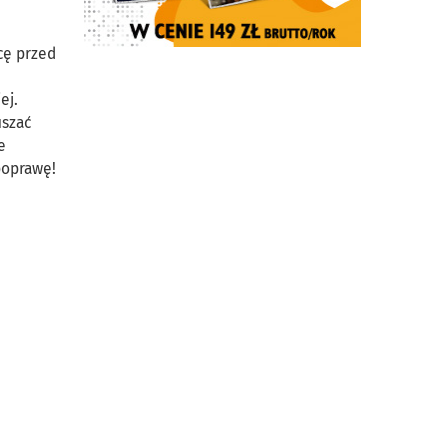
cę przed
ej.
uszać
e
 poprawę!