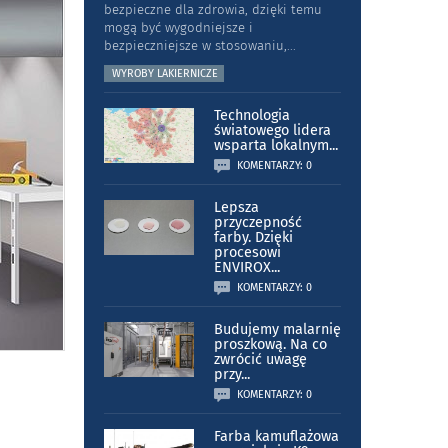
bezpieczne dla zdrowia, dzięki temu
mogą być wygodniejsze i
bezpieczniejsze w stosowaniu,
...
WYROBY LAKIERNICZE
Technologia
światowego lidera
wsparta lokalnym
...
KOMENTARZY: 0
Lepsza
przyczepność
farby. Dzięki
procesowi
ENVIROX
...
KOMENTARZY: 0
Budujemy malarnię
proszkową. Na co
zwrócić uwagę
przy
...
KOMENTARZY: 0
Farba kamuflażowa