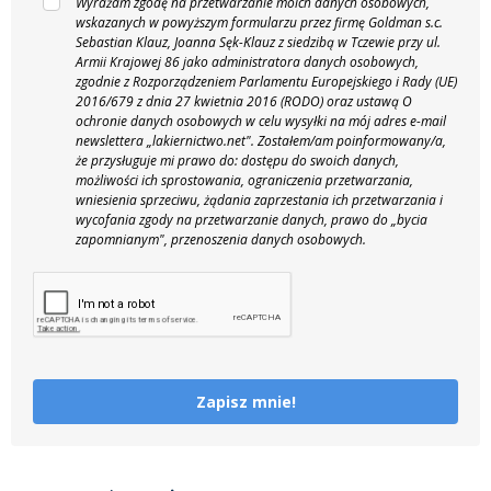
Wyrażam zgodę na przetwarzanie moich danych osobowych,
wskazanych w powyższym formularzu przez firmę Goldman s.c.
Sebastian Klauz, Joanna Sęk-Klauz z siedzibą w Tczewie przy ul.
Armii Krajowej 86 jako administratora danych osobowych,
zgodnie z Rozporządzeniem Parlamentu Europejskiego i Rady (UE)
2016/679 z dnia 27 kwietnia 2016 (RODO) oraz ustawą O
ochronie danych osobowych w celu wysyłki na mój adres e-mail
newslettera „lakiernictwo.net".
Zostałem/am poinformowany/a,
że przysługuje mi prawo do: dostępu do swoich danych,
możliwości ich sprostowania, ograniczenia przetwarzania,
wniesienia sprzeciwu, żądania zaprzestania ich przetwarzania i
wycofania zgody na przetwarzanie danych, prawo do „bycia
zapomnianym", przenoszenia danych osobowych.
Zapisz mnie!