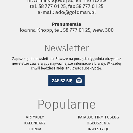
ul. Armii Krajowej 86, 83 ­ 110 Tczew
tel. 58 777 01 25, fax 58 777 01 25
e-mail: ado@goldman.pl
Prenumerata
Joanna Knopp, tel. 58 777 01 25, wew. 300
Newsletter
Zapisz się do newslettera. Zawsze na początku tygodnia otrzymasz
newsletter zawierający najważniejsze informacje z branży. W każdej
chwili będziesz mógł anulować subskrypcję.
ZAPISZ SIĘ
Popularne
ARTYKUŁY
KATALOG FIRM I USŁUG
KALENDARZ
OGŁOSZENIA
FORUM
INWESTYCJE