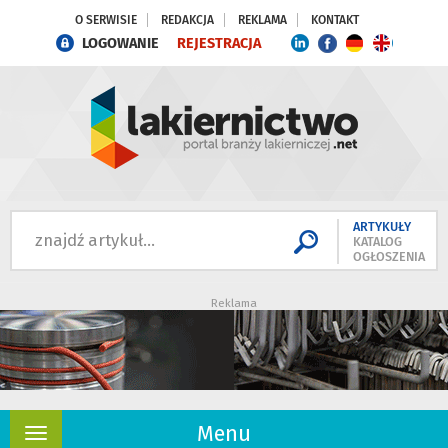
O SERWISIE
REDAKCJA
REKLAMA
KONTAKT
LOGOWANIE
REJESTRACJA
ARTYKUŁY
KATALOG
OGŁOSZENIA
Reklama
Menu
Rozwiń