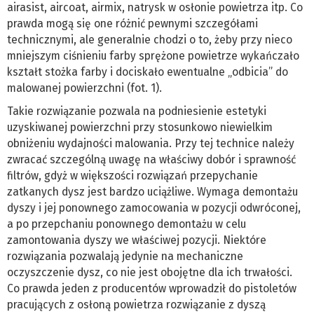
airasist, aircoat, airmix, natrysk w osłonie powietrza itp. Co
prawda mogą się one różnić pewnymi szczegółami
technicznymi, ale generalnie chodzi o to, żeby przy nieco
mniejszym ciśnieniu farby sprężone powietrze wykańczało
kształt stożka farby i dociskało ewentualne „odbicia” do
malowanej powierzchni (fot. 1).
Takie rozwiązanie pozwala na podniesienie estetyki
uzyskiwanej powierzchni przy stosunkowo niewielkim
obniżeniu wydajności malowania. Przy tej technice należy
zwracać szczególną uwagę na właściwy dobór i sprawność
filtrów, gdyż w większości rozwiązań przepychanie
zatkanych dysz jest bardzo uciążliwe. Wymaga demontażu
dyszy i jej ponownego zamocowania w pozycji odwróconej,
a po przepchaniu ponownego demontażu w celu
zamontowania dyszy we właściwej pozycji. Niektóre
rozwiązania pozwalają jedynie na mechaniczne
oczyszczenie dysz, co nie jest obojętne dla ich trwałości.
Co prawda jeden z producentów wprowadził do pistoletów
pracujących z osłoną powietrza rozwiązanie z dyszą