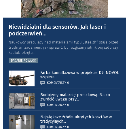
Niewidzialni dla sensorów. Jak laser i
podczerwień
...
Naukowcy pracujący nad materiałami typu „stea­lth” stają przed
trudnym zadaniem: jak sprawić, by rozgrzany silnik pojazdu czy
kadłub okrętu
...
BADANIE POWŁOK
Farba kamuflażowa w projekcie K9. NOVOL
wspiera
...
KOMENTARZY: 0
Budujemy malarnię proszkową. Na co
zwrócić uwagę przy
...
KOMENTARZY: 0
Największe źródła ukrytych kosztów w
tradycyjnych
...
KOMENTARZY: 0