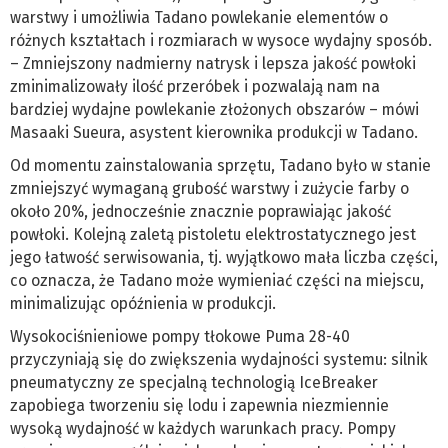
warstwy i umożliwia Tadano powlekanie elementów o
różnych kształtach i rozmiarach w wysoce wydajny sposób.
– Zmniejszony nadmierny natrysk i lepsza jakość powłoki
zminimalizowały ilość przeróbek i pozwalają nam na
bardziej wydajne powlekanie złożonych obszarów – mówi
Masaaki Sueura, asystent kierownika produkcji w Tadano.
Od momentu zainstalowania sprzętu, Tadano było w stanie
zmniejszyć wymaganą grubość warstwy i zużycie farby o
około 20%, jednocześnie znacznie poprawiając jakość
powłoki. Kolejną zaletą pistoletu elektrostatycznego jest
jego łatwość serwisowania, tj. wyjątkowo mała liczba części,
co oznacza, że Tadano może wymieniać części na miejscu,
minimalizując opóźnienia w produkcji.
Wysokociśnieniowe pompy tłokowe Puma 28-40
przyczyniają się do zwiększenia wydajności systemu: silnik
pneumatyczny ze specjalną technologią IceBreaker
zapobiega tworzeniu się lodu i zapewnia niezmiennie
wysoką wydajność w każdych warunkach pracy. Pompy