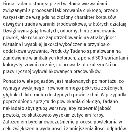
Firma Tadano stanęła przed wieloma wyzwaniami
związanymi z procesami lakierowania ciekłego, przede
wszystkim ze względu na złożony charakter korpusów
dźwigów i trudne warunki środowiskowe, w których działają.
Dźwigi wymagają trwałych, odpornych na zarysowania
powłok, ale rosnące zapotrzebowanie na atrakcyjność
wizualną i wysokiej jakości wykończenia przyniosło
dodatkowe wyzwania. Produkty Tadano są malowane na
zamówienie w unikalnych kolorach, z ponad 300 wariantami
kolorystycznymi rocznie, co prowadzi do zależności od
pracy ręcznej wykwalifikowanych pracowników.
Ponadto wiele pojazdów jest malowanych po montażu, co
wymaga wydajnego i równomiernego pokrycia złożonych,
głębokich lub trudno dostępnych powierzchni. W przypadku
poprzedniego sprzętu do powlekania ciekłego, Tadano
nakładało zbyt grubą warstwę, aby zapewnić jakość
powłoki, co skutkowało wysokim zużyciem farby.
Założeniem było unowocześnienie procesu powlekania w
celu zwiększenia wydajności i zmniejszenia ilości odpadów.