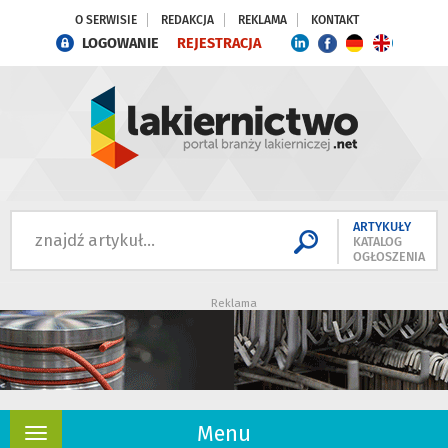
O SERWISIE
REDAKCJA
REKLAMA
KONTAKT
LOGOWANIE
REJESTRACJA
ARTYKUŁY
KATALOG
OGŁOSZENIA
Reklama
Menu
Rozwiń