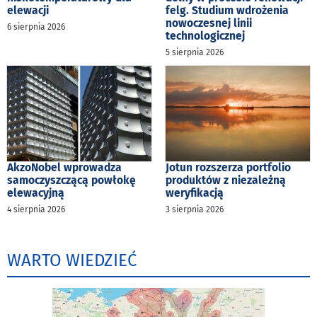
elewacji
felg. Studium wdrożenia
nowoczesnej linii
6 sierpnia 2026
technologicznej
5 sierpnia 2026
AkzoNobel wprowadza
Jotun rozszerza portfolio
samoczyszczącą powłokę
produktów z niezależną
elewacyjną
weryfikacją
4 sierpnia 2026
3 sierpnia 2026
WARTO WIEDZIEĆ