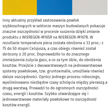
Inny aktualny przykład zastosowania powłok
szybkoschnących w sektorze maszyn budowlanych pokazuje
znaczne oszczędności w procesie suszenia dzięki zmianie
produktu z WIEREGEN-M165R na WIEREGEN-M167R. W
rezultacie temperatura pieca została obniżona o 33 proc.: z
75 do 50 stopni Celsjusza, a czas obiegu również został
skrócony o 20 proc. Doprowadziło to do znacznego
zmniejszenia zużycia gazu, a co za tym idzie, do obniżenia
kosztów. Przejście z dwuwarstwowych na jednowarstwowe
systemy powłokowe, tzw. gruntoemalie, umożliwia również
dalsze oszczędności. Oprócz jednego procesu roboczego,
wyeliminowano niezbędne czasy schnięcia między pierwszą a
drugą warstwą. Prowadzi to do ogromnych oszczędności
czasu, energii i kosztów. Szybko utwardzające się i
jednowarstwowe materiały powłokowe to oszczędność
kosztów energii.