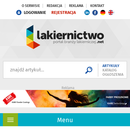
O SERWISIE
REDAKCJA
REKLAMA
KONTAKT
LOGOWANIE
REJESTRACJA
ARTYKUŁY
KATALOG
OGŁOSZENIA
Reklama
Menu
Rozwiń
nawigację