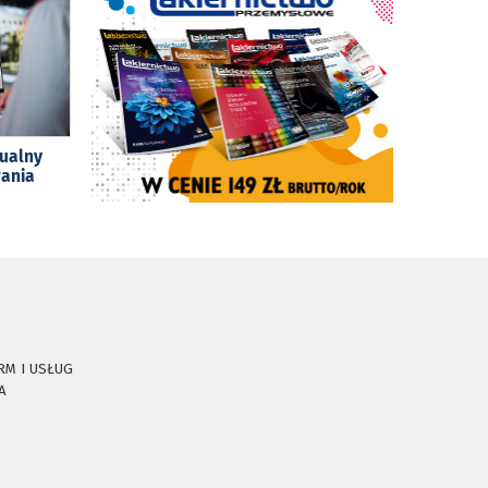
tualny
wania
RM I USŁUG
A
E