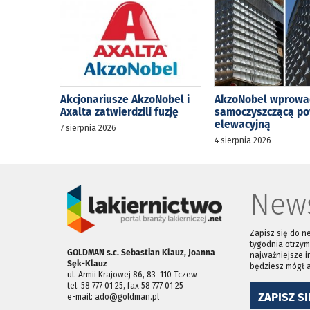
Akcjonariusze AkzoNobel i
AkzoNobel wprowa
Axalta zatwierdzili fuzję
samoczyszczącą p
elewacyjną
7 sierpnia 2026
4 sierpnia 2026
News
Zapisz się do n
tygodnia otrzym
GOLDMAN s.c. Sebastian Klauz, Joanna
najważniejsze i
Sęk-Klauz
będziesz mógł 
ul. Armii Krajowej 86, 83 ­ 110 Tczew
tel. 58 777 01 25, fax 58 777 01 25
ZAPISZ SI
e-mail: ado@goldman.pl