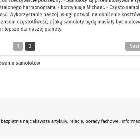
st on rzeczywiście potrzebny. - Samoloty są przemalowywane ty
ustalonego harmonogramu - kontynuuje Michael. - Często samol
ć. Wykorzystanie naszej usługi pozwoli na obniżenie kosztów
czasem częstotliwość, z jaką samoloty będą musiały być malo
h i lepsze dla naszej planety.
1
2
Nas
owanie samolotów
r
 bezpłatnie najciekawsze artykuły, relacje, porady fachowe i informac