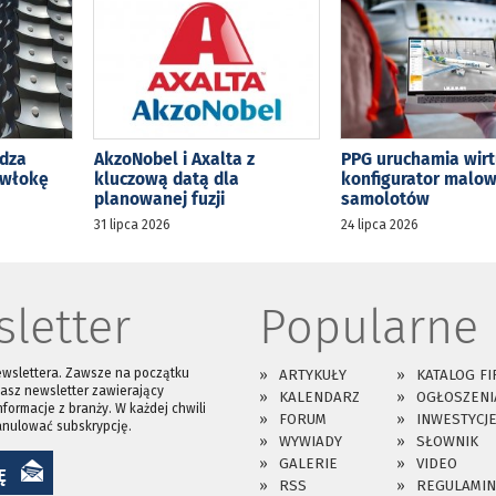
dza
AkzoNobel i Axalta z
PPG uruchamia wir
owłokę
kluczową datą dla
konfigurator malo
planowanej fuzji
samolotów
31 lipca 2026
24 lipca 2026
letter
Popularne
ewslettera. Zawsze na początku
ARTYKUŁY
KATALOG FI
asz newsletter zawierający
KALENDARZ
OGŁOSZENI
nformacje z branży. W każdej chwili
FORUM
INWESTYCJ
anulować subskrypcję.
WYWIADY
SŁOWNIK
GALERIE
VIDEO
Ę
RSS
REGULAMIN