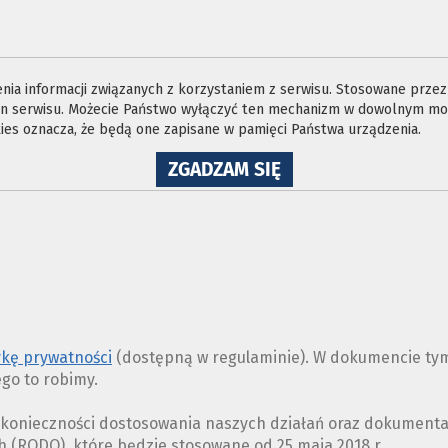
ia informacji związanych z korzystaniem z serwisu. Stosowane przez n
ron serwisu. Możecie Państwo wyłączyć ten mechanizm w dowolnym mom
es oznacza, że będą one zapisane w pamięci Państwa urządzenia.
NA
ZGADZAM SIĘ
WYKORZYSTANIE
PLIKÓW
COOKIES
ykę prywatności
(dostępną w regulaminie). W dokumencie tym
ego to robimy.
z konieczności dostosowania naszych działań oraz dokument
(RODO), które będzie stosowane od 25 maja 2018 r.