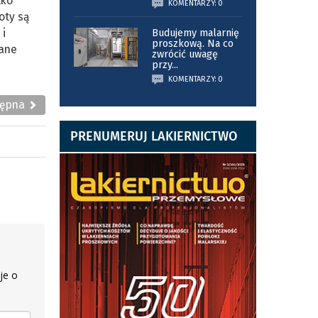
lko
KOMENTARZY: 0
oty są
 i
Budujemy malarnię
proszkową. Na co
wane
zwrócić uwagę
przy
...
KOMENTARZY: 0
tępna
PRENUMERUJ LAKIERNICTWO
je o