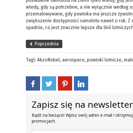
posiadanie samolotu na ziemi tylko wtedy, gdy je
wtedy, gdy są potrzebne, a nie wyłącznie według 
przemalowywane, gdy powłoka ma jeszcze żywotnoś
zwiększenie dostępności samolotu nawet o rok. Z 
spadnie, co jest znacznie lepsze dla linii lotniczyc
Poprzednia
Tagi:
AkzoNobel
,
aerospace
,
powłoki lotnicze
,
mal
Zapisz się na newslette
Bądź na bieżąco! Wpisz swój adres e-mail i otrzymuj
promocjach.