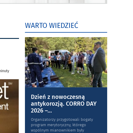
WARTO WIEDZIEĆ
minuty
Dzień z nowoczesną
antykorozją. CORRO DAY
2026 –
...
Organizatorzy przygotowali bogaty
program merytoryczny, którego
wspólnym mianownikiem były