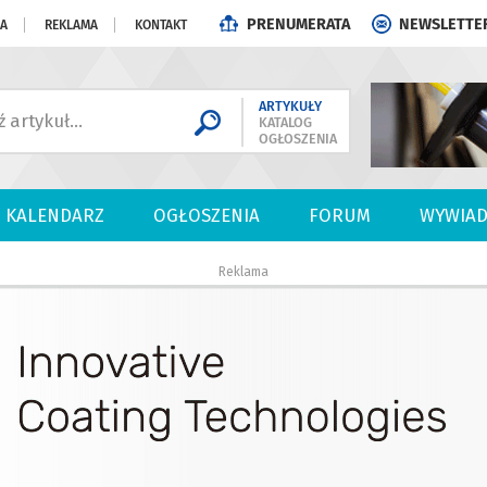
PRENUMERATA
NEWSLETTE
JA
REKLAMA
KONTAKT
ARTYKUŁY
KATALOG
OGŁOSZENIA
KALENDARZ
OGŁOSZENIA
FORUM
WYWIAD
Reklama