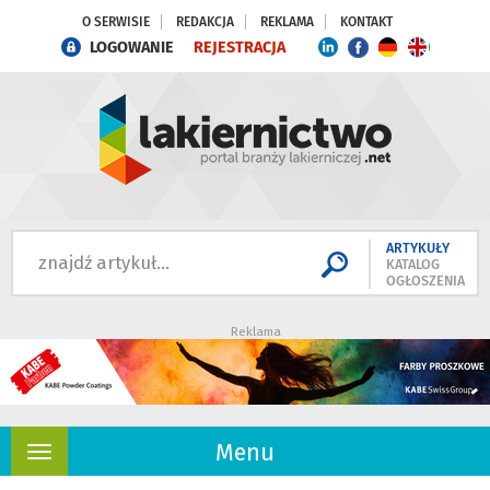
O SERWISIE
REDAKCJA
REKLAMA
KONTAKT
LOGOWANIE
REJESTRACJA
ARTYKUŁY
KATALOG
OGŁOSZENIA
Reklama
Menu
Rozwiń
nawigację