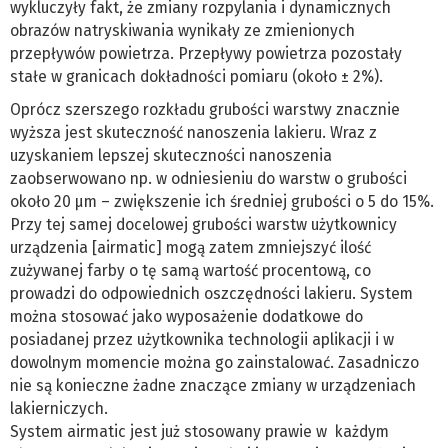
wykluczyły fakt, że zmiany rozpylania i dynamicznych
obrazów natryskiwania wynikały ze zmienionych
przepływów powietrza. Przepływy powietrza pozostały
stałe w granicach dokładności pomiaru (około ± 2%).
Oprócz szerszego rozkładu grubości warstwy znacznie
wyższa jest skuteczność nanoszenia lakieru. Wraz z
uzyskaniem lepszej skuteczności nanoszenia
zaobserwowano np. w odniesieniu do warstw o grubości
około 20 μm – zwiększenie ich średniej grubości o 5 do 15%.
Przy tej samej docelowej grubości warstw użytkownicy
urządzenia [airmatic] mogą zatem zmniejszyć ilość
zużywanej farby o tę samą wartość procentową, co
prowadzi do odpowiednich oszczędności lakieru. System
można stosować jako wyposażenie dodatkowe do
posiadanej przez użytkownika technologii aplikacji i w
dowolnym momencie można go zainstalować. Zasadniczo
nie są konieczne żadne znaczące zmiany w urządzeniach
lakierniczych.
System airmatic jest już stosowany prawie w każdym