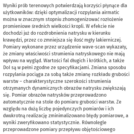
Wyniki prób terenowych potwierdzają korzyści płynące dla
użytkowników: dzięki optymalizacji rozpylania airmatic
można w znacznym stopniu zhomogenizować rozłożenie
promieniowe średnich wielkości kropli. W efekcie nie
dochodzi już do rozdrobnienia natrysku w kierunku
krawędzi, przez co zmniejsza się ilość mgły lakierniczej.
Pomiary wykonane przez urządzenie wave-scan wykazały,
że zmiany właściwości strumienia natryskowego nie mają
wpływu na wygląd. Wartości fal długich i krótkich, a także
DoI są w pełni zgodne ze specyfikacjami. Zmiana sposobu
rozpylania pociąga za sobą także zmianę rozkładu grubości
warstw – charakterystyczne szerokości strumienia
otrzymanych dynamicznych obrazów natrysku zwiększają
się. Pomiar obrazów natrysków przeprowadzono
automatycznie na stole do pomiaru grubości warstw. Ze
względu na dużą liczbę pojedynczych pomiarów i ich
dwukrotną realizację zminimalizowano błędy pomiarowe, a
wyniki zweryfikowano statystycznie. Równolegle
przeprowadzone pomiary przepływu objętościowego