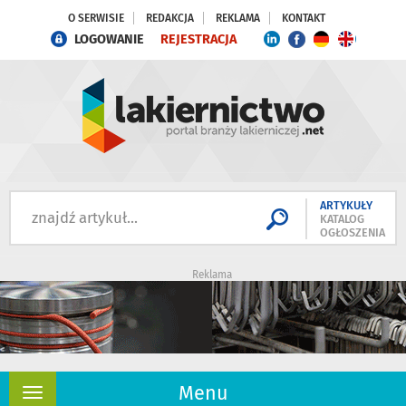
O SERWISIE
REDAKCJA
REKLAMA
KONTAKT
LOGOWANIE
REJESTRACJA
ARTYKUŁY
KATALOG
OGŁOSZENIA
Reklama
Menu
Rozwiń