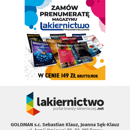
GOLDMAN s.c. Sebastian Klauz, Joanna Sęk-Klauz