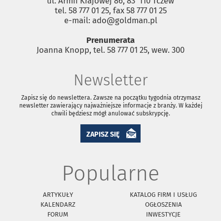
ul. Armii Krajowej 86, 83 ­ 110 Tczew
tel. 58 777 01 25, fax 58 777 01 25
e-mail: ado@goldman.pl
Prenumerata
Joanna Knopp, tel. 58 777 01 25, wew. 300
Newsletter
Zapisz się do newslettera. Zawsze na początku tygodnia otrzymasz
newsletter zawierający najważniejsze informacje z branży. W każdej
chwili będziesz mógł anulować subskrypcję.
ZAPISZ SIĘ
Popularne
ARTYKUŁY
KATALOG FIRM I USŁUG
KALENDARZ
OGŁOSZENIA
FORUM
INWESTYCJE