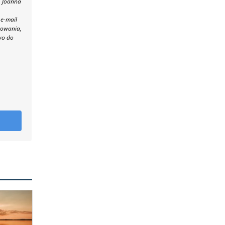
, Joanna
 e-mail
towania,
wo do