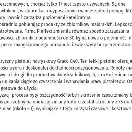
erzchniowych, chociaż tylko 17 jest często używanych. Są one
włokami, w zbiornikach wyposażonych w mieszadło i pompę, któ
ry również zarządza poziomami katalizatora.
średnio pobierając produkty ze zbiorników malarskich. Lepkość 
trolowane. Firma Pieffeci zmieniła również sposób zarządzania
wości, zbiorniki o pojemności do 30 kg na nowe o pojemności d
iły pracę zaangażowanego personelu i zwiększyły bezpieczeństwo
tyczny pistolet natryskowy Graco G40. Ten lekki pistolet oferuj
kości wzoru i doskonałej dokładności pozycjonowania. Roboty ma
wych i drugi dla produktów dwuskładnikowych, z rozłożeniem zu
nikania ciągłego czyszczenia i wznawiania pracy pistoletów. Oz
 gotowe do użycia.
zacji procesu były oszczędność farby i skrócenie czasu zmiany k
zas potrzebny na operację zmiany koloru został skrócony z 75 do 
mian (około 40), wynikające z tego korzyści czasowe i kosztowe