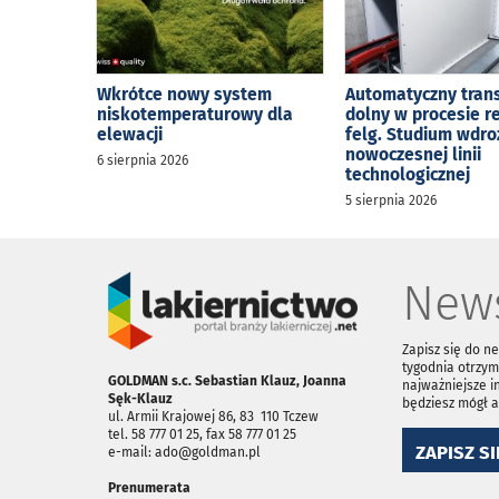
Wkrótce nowy system
Automatyczny tran
niskotemperaturowy dla
dolny w procesie r
elewacji
felg. Studium wdro
nowoczesnej linii
6 sierpnia 2026
technologicznej
5 sierpnia 2026
News
Zapisz się do n
tygodnia otrzym
GOLDMAN s.c. Sebastian Klauz, Joanna
najważniejsze i
Sęk-Klauz
będziesz mógł 
ul. Armii Krajowej 86, 83 ­ 110 Tczew
tel. 58 777 01 25, fax 58 777 01 25
ZAPISZ SI
e-mail: ado@goldman.pl
Prenumerata