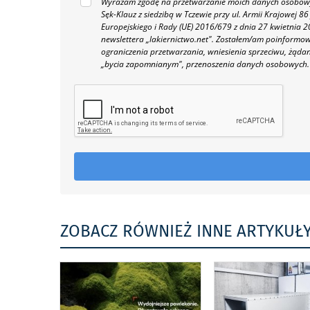
Wyrażam zgodę na przetwarzanie moich danych osobowyc
Sęk-Klauz z siedzibą w Tczewie przy ul. Armii Krajowej
Europejskiego i Rady (UE) 2016/679 z dnia 27 kwietnia
newslettera „lakiernictwo.net".
Zostałem/am poinformowan
ograniczenia przetwarzania, wniesienia sprzeciwu, żąda
„bycia zapomnianym", przenoszenia danych osobowych.
ZOBACZ RÓWNIEŻ INNE ARTYKUŁ