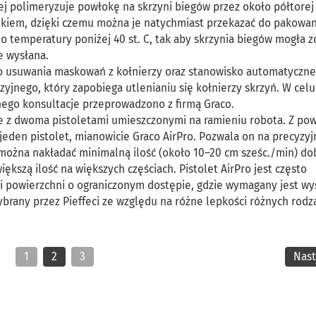
zej polimeryzuje powłokę na skrzyni biegów przez około półtorej
nkiem, dzięki czemu można je natychmiast przekazać do pakowan
 temperatury poniżej 40 st. C, tak aby skrzynia biegów mogła z
e wysłana.
do usuwania maskowań z kołnierzy oraz stanowisko automatyczne
jnego, który zapobiega utlenianiu się kołnierzy skrzyń. W celu
nego konsultacje przeprowadzono z firmą Graco.
e z dwoma pistoletami umieszczonymi na ramieniu robota. Z po
eden pistolet, mianowicie Graco AirPro. Pozwala on na precyzyj
 można nakładać minimalną ilość (około 10–20 cm sześc./min) do
kszą ilość na większych częściach. Pistolet AirPro jest często
 powierzchni o ograniczonym dostępie, gdzie wymagany jest wy
ybrany przez Pieffeci ze względu na różne lepkości różnych rodz
1
2
3
Nas