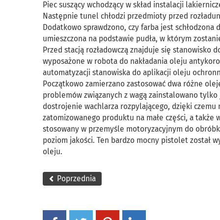
Piec suszący wchodzący w skład instalacji lakiernic
Następnie tunel chłodzi przedmioty przed rozładu
Dodatkowo sprawdzono, czy farba jest schłodzona do
umieszczona na podstawie pudła, w którym zostani
Przed stacją rozładowczą znajduje się stanowisko 
wyposażone w robota do nakładania oleju antykorozy
automatyzacji stanowiska do aplikacji oleju ochron
Początkowo zamierzano zastosować dwa różne olej
problemów związanych z wagą zainstalowano tylko j
dostrojenie wachlarza rozpylającego, dzięki czemu
zatomizowanego produktu na małe części, a także wię
stosowany w przemyśle motoryzacyjnym do obróbki
poziom jakości. Ten bardzo mocny pistolet został w
oleju.
Poprzednia