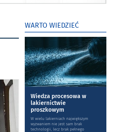
WARTO WIEDZIEĆ
Wiedza procesowa w
lakiernictwie
proszkowym
W wielu lakierniach największym
wyzwaniem nie jest sam brak
technologii, lecz brak pełnego