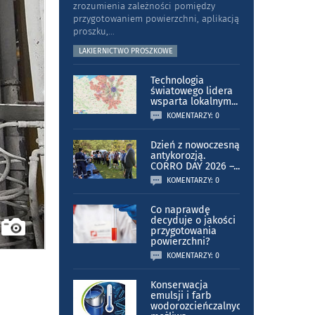
zrozumienia zależności pomiędzy
przygotowaniem powierzchni, aplikacją
proszku,
...
LAKIERNICTWO PROSZKOWE
Technologia
światowego lidera
wsparta lokalnym
...
KOMENTARZY: 0
Dzień z nowoczesną
antykorozją.
CORRO DAY 2026 –
...
KOMENTARZY: 0
Co naprawdę
decyduje o jakości
przygotowania
powierzchni?
KOMENTARZY: 0
Konserwacja
emulsji i farb
wodorozcieńczalnych