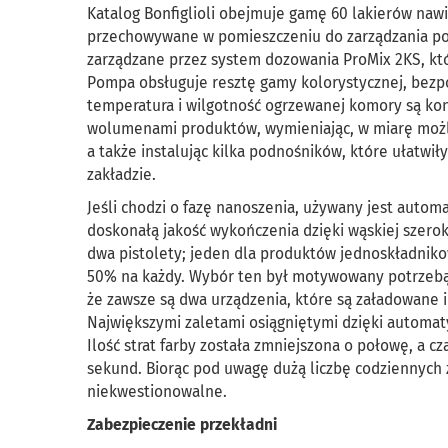
Katalog Bonfiglioli obejmuje gamę 60 lakierów nawi
przechowywane w pomieszczeniu do zarządzania po
zarządzane przez system dozowania ProMix 2KS, któ
Pompa obsługuje resztę gamy kolorystycznej, bezpo
temperatura i wilgotność ogrzewanej komory są kon
wolumenami produktów, wymieniając, w miarę możli
a także instalując kilka podnośników, które ułatw
zakładzie.
Jeśli chodzi o fazę nanoszenia, używany jest automa
doskonałą jakość wykończenia dzięki wąskiej szero
dwa pistolety; jeden dla produktów jednoskładniko
50% na każdy. Wybór ten był motywowany potrzebą u
że zawsze są dwa urządzenia, które są załadowane i
Największymi zaletami osiągniętymi dzięki automaty
Ilość strat farby została zmniejszona o połowę, a c
sekund. Biorąc pod uwagę dużą liczbę codziennych z
niekwestionowalne.
Zabezpieczenie przekładni