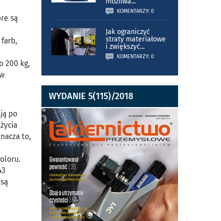
możliwa
...
KOMENTARZY: 0
re są
Jak ograniczyć
straty materiałowe
farb,
i zwiększyć
...
KOMENTARZY: 0
o 200 kg,
 w
WYDANIE 5(115)/2018
e
ją po
życia
nacza to,
oloru.
43
 są