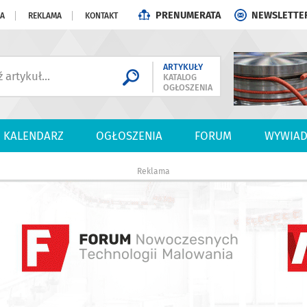
PRENUMERATA
NEWSLETTE
JA
REKLAMA
KONTAKT
ARTYKUŁY
KATALOG
OGŁOSZENIA
KALENDARZ
OGŁOSZENIA
FORUM
WYWIAD
Reklama