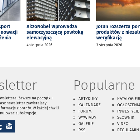
sport
AkzoNobel wprowadza
Jotun rozszerza por
enowacji
samoczyszczącą powłokę
produktów z niezal
żenia
elewacyjną
weryfikacją
4 sierpnia 2026
3 sierpnia 2026
letter
Popularne
ewslettera. Zawsze na początku
ARTYKUŁY
KATALOG FI
asz newsletter zawierający
KALENDARZ
OGŁOSZENI
nformacje z branży. W każdej chwili
FORUM
INWESTYCJE
anulować subskrypcję.
WYWIADY
SŁOWNIK
GALERIE
VIDEO
Ę
RSS
REGULAMIN