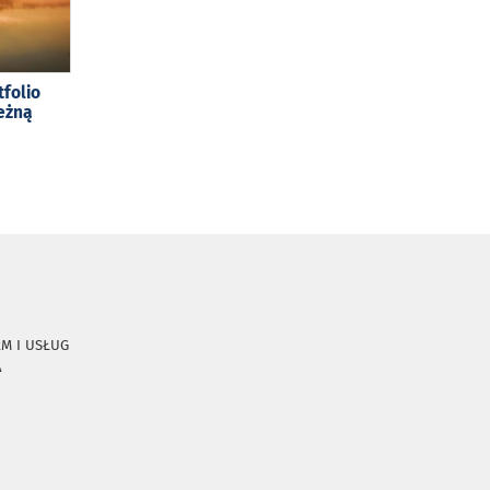
tfolio
eżną
RM I USŁUG
A