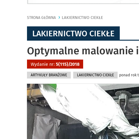
LAKIERNICTWO CIEKŁE
STRONA GŁÓWNA
LAKIERNICTWO CIEKŁE
Optymalne malowanie i 
Wydanie nr:
5(115)/2018
ARTYKUŁY BRANŻOWE
LAKIERNICTWO CIEKŁE
ponad rok t