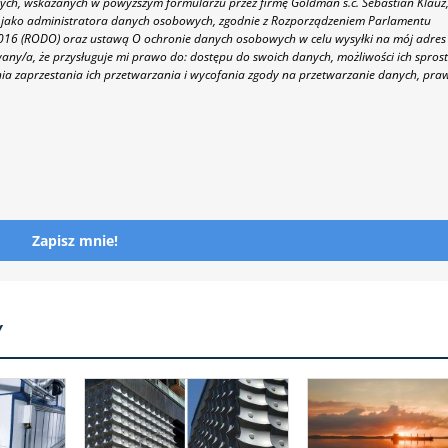
h, wskazanych w powyższym formularzu przez firmę Goldman s.c. Sebastian Klauz
 86 jako administratora danych osobowych, zgodnie z Rozporządzeniem Parlamentu
 2016 (RODO) oraz ustawą O ochronie danych osobowych w celu wysyłki na mój adres
y/a, że przysługuje mi prawo do: dostępu do swoich danych, możliwości ich spros
nia zaprzestania ich przetwarzania i wycofania zgody na przetwarzanie danych, pra
Zapisz mnie!
Y