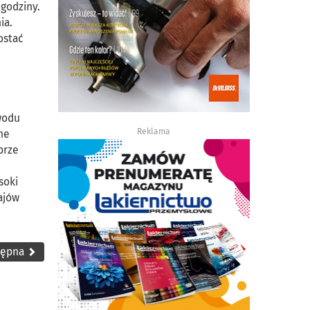
 godziny.
ia.
ostać
wodu
Reklama
ne
brze
soki
ajów
tępna