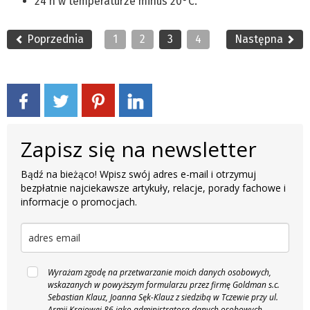
24 h w temperaturze minus 20°C.
Poprzednia
1
2
3
4
Następna
Zapisz się na newsletter
Bądź na bieżąco! Wpisz swój adres e-mail i otrzymuj
bezpłatnie najciekawsze artykuły, relacje, porady fachowe i
informacje o promocjach.
Wyrażam zgodę na przetwarzanie moich danych osobowych,
wskazanych w powyższym formularzu przez firmę Goldman s.c.
Sebastian Klauz, Joanna Sęk-Klauz z siedzibą w Tczewie przy ul.
Armii Krajowej 86 jako administratora danych osobowych,