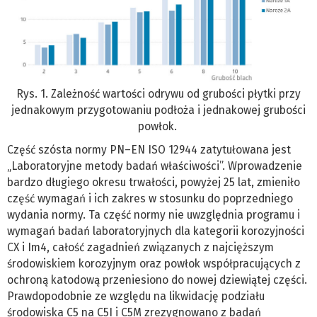
Rys. 1. Zależność wartości odrywu od grubości płytki przy
jednakowym przygotowaniu podłoża i jednakowej grubości
powłok.
Część szósta normy PN–EN ISO 12944 zatytułowana jest
„Laboratoryjne metody badań właściwości”. Wprowadzenie
bardzo długiego okresu trwałości, powyżej 25 lat, zmieniło
część wymagań i ich zakres w stosunku do poprzedniego
wydania normy. Ta część normy nie uwzględnia programu i
wymagań badań laboratoryjnych dla kategorii korozyjności
CX i Im4, całość zagadnień związanych z najcięższym
środowiskiem korozyjnym oraz powłok współpracujących z
ochroną katodową przeniesiono do nowej dziewiątej części.
Prawdopodobnie ze względu na likwidację podziału
środowiska C5 na C5I i C5M zrezygnowano z badań