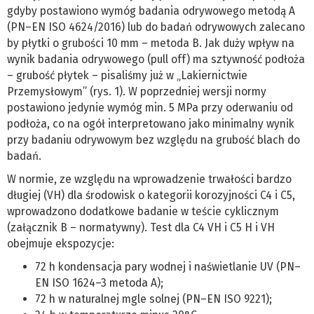
gdyby postawiono wymóg badania odrywowego metodą A
(PN–EN ISO 4624/2016) lub do badań odrywowych zalecano
by płytki o grubości 10 mm – metoda B. Jak duży wpływ na
wynik badania odrywowego (pull off) ma sztywność podłoża
– grubość płytek – pisaliśmy już w „Lakiernictwie
Przemysłowym” (rys. 1). W poprzedniej wersji normy
postawiono jedynie wymóg min. 5 MPa przy oderwaniu od
podłoża, co na ogół interpretowano jako minimalny wynik
przy badaniu odrywowym bez względu na grubość blach do
badań.
W normie, ze względu na wprowadzenie trwałości bardzo
długiej (VH) dla środowisk o kategorii korozyjności C4 i C5,
wprowadzono dodatkowe badanie w teście cyklicznym
(załącznik B – normatywny). Test dla C4 VH i C5 H i VH
obejmuje ekspozycje:
72 h kondensacja pary wodnej i naświetlanie UV (PN–
EN ISO 1624–3 metoda A);
72 h w naturalnej mgle solnej (PN–EN ISO 9221);