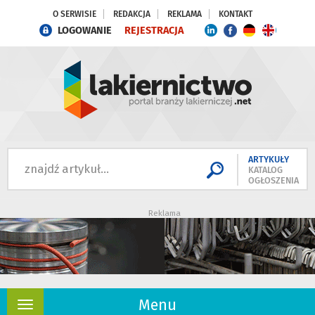
O SERWISIE
REDAKCJA
REKLAMA
KONTAKT
LOGOWANIE
REJESTRACJA
ARTYKUŁY
KATALOG
OGŁOSZENIA
Reklama
Menu
Rozwiń