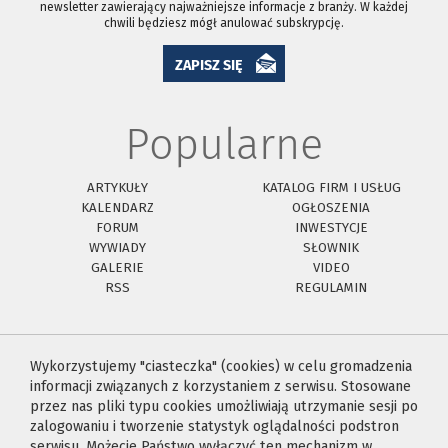
newsletter zawierający najważniejsze informacje z branży. W każdej
chwili będziesz mógł anulować subskrypcję.
ZAPISZ SIĘ
Popularne
ARTYKUŁY
KATALOG FIRM I USŁUG
KALENDARZ
OGŁOSZENIA
FORUM
INWESTYCJE
WYWIADY
SŁOWNIK
GALERIE
VIDEO
RSS
REGULAMIN
Wykorzystujemy "ciasteczka" (cookies) w celu gromadzenia
informacji związanych z korzystaniem z serwisu. Stosowane
przez nas pliki typu cookies umożliwiają utrzymanie sesji po
zalogowaniu i tworzenie statystyk oglądalności podstron
serwisu. Możecie Państwo wyłączyć ten mechanizm w