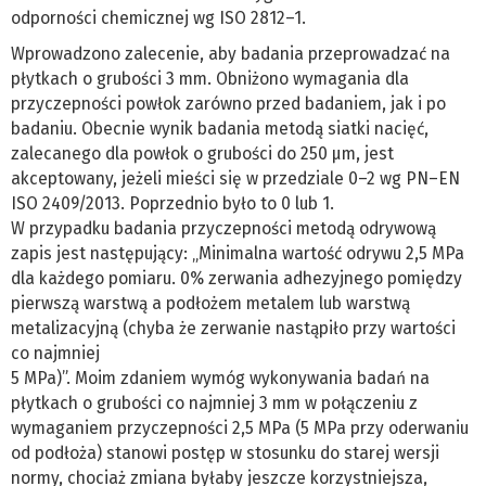
odporności chemicznej wg ISO 2812–1.
Wprowadzono zalecenie, aby badania przeprowadzać na
płytkach o grubości 3 mm. Obniżono wymagania dla
przyczepności powłok zarówno przed badaniem, jak i po
badaniu. Obecnie wynik badania metodą siatki nacięć,
zalecanego dla powłok o grubości do 250 µm, jest
akceptowany, jeżeli mieści się w przedziale 0–2 wg PN–EN
ISO 2409/2013. Poprzednio było to 0 lub 1.
W przypadku badania przyczepności metodą odrywową
zapis jest następujący: „Minimalna wartość odrywu 2,5 MPa
dla każdego pomiaru. 0% zerwania adhezyjnego pomiędzy
pierwszą warstwą a podłożem metalem lub warstwą
metalizacyjną (chyba że zerwanie nastąpiło przy wartości
co najmniej
5 MPa)”. Moim zdaniem wymóg wykonywania badań na
płytkach o grubości co najmniej 3 mm w połączeniu z
wymaganiem przyczepności 2,5 MPa (5 MPa przy oderwaniu
od podłoża) stanowi postęp w stosunku do starej wersji
normy, chociaż zmiana byłaby jeszcze korzystniejsza,