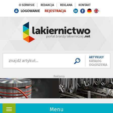
O SERWISIE
REDAKCJA
REKLAMA
KONTAKT
LOGOWANIE
REJESTRACJA
ARTYKUŁY
KATALOG
OGŁOSZENIA
Reklama
Menu
Rozwiń