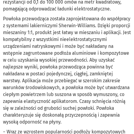
rezystancji od 0,1 do 100 000 omów na metr kwadratowy,
pomagającą odprowadzać ładunki elektrostatyczne.
Powłoka przewodząca została zaprojektowana do współpracy
z systemami lakierniczymi Sherwin-Williams. Dzięki proporcji
mieszaniny 1:1, produkt jest łatwy w mieszaniu i aplikacji. Jest
kompatybilny z wszystkimi nieelektrostatycznymi
urządzeniami natryskowymi i może być nakładany na
wstępnie zagruntowane podłoża aluminiowe i kompozytowe
w celu uzyskania wysokiej przewodności. Aby uzyskać
najlepsze wyniki, powłoka przewodząca powinna być
nakładana w postaci pojedynczej, ciągłej, zamkniętej
warstwy. Aplikacja może przebiegać w szerokim zakresie
warunków środowiskowych, a powłoka może być utwardzana
ciepłym powietrzem lub suszona w sposób wymuszony, co
zapewnia elastyczność aplikatorom. Czasy schnięcia różnią
się w zależności od grubości suchej powłoki. Powłoka
charakteryzuje się doskonałą przyczepnością i zapewnia
wysoką odporność na płyny.
− Wraz ze wzrostem popularności podłoży kompozytowych