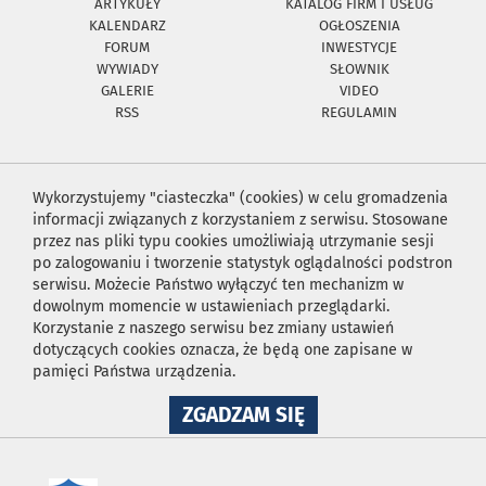
ARTYKUŁY
KATALOG FIRM I USŁUG
KALENDARZ
OGŁOSZENIA
FORUM
INWESTYCJE
WYWIADY
SŁOWNIK
GALERIE
VIDEO
RSS
REGULAMIN
Wykorzystujemy "ciasteczka" (cookies) w celu gromadzenia
informacji związanych z korzystaniem z serwisu. Stosowane
przez nas pliki typu cookies umożliwiają utrzymanie sesji
po zalogowaniu i tworzenie statystyk oglądalności podstron
serwisu. Możecie Państwo wyłączyć ten mechanizm w
dowolnym momencie w ustawieniach przeglądarki.
Korzystanie z naszego serwisu bez zmiany ustawień
dotyczących cookies oznacza, że będą one zapisane w
pamięci Państwa urządzenia.
NA
ZGADZAM SIĘ
WYKORZYSTANIE
PLIKÓW
COOKIES