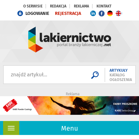
O SERWISIE
REDAKCJA
REKLAMA
KONTAKT
LOGOWANIE
REJESTRACJA
ARTYKUŁY
KATALOG
OGŁOSZENIA
Reklama
Menu
Rozwiń
nawigację