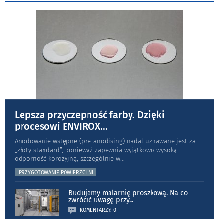
Lepsza przyczepność farby. Dzięki
procesowi ENVIROX
...
Anodowanie wstępne (pre-anodising) nadal uznawane jest za
„złoty standard”, ponieważ zapewnia wyjątkowo wysoką
odporność koro­zyjną, szczególnie w
...
PRZYGOTOWANIE POWIERZCHNI
Budujemy malarnię proszkową. Na co
zwrócić uwagę przy
...
KOMENTARZY: 0