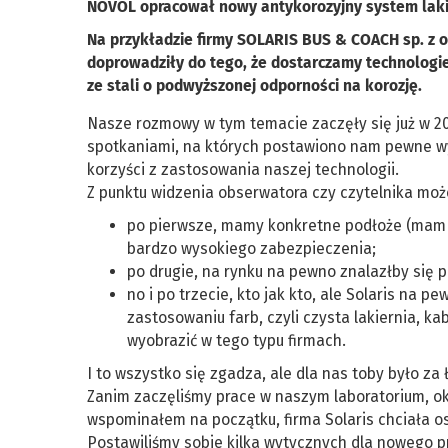
NOVOL opracował nowy antykorozyjny system laki
Na przykładzie firmy SOLARIS BUS & COACH sp. z o.
doprowadziły do tego, że dostarczamy technolog
ze stali o podwyższonej odporności na korozję.
Nasze rozmowy w tym temacie zaczęły się już w 20
spotkaniami, na których postawiono nam pewne wym
korzyści z zastosowania naszej technologii.
Z punktu widzenia obserwatora czy czytelnika może
po pierwsze, mamy konkretne podłoże (mam na
bardzo wysokiego zabezpieczenia;
po drugie, na rynku na pewno znalazłby się p
no i po trzecie, kto jak kto, ale Solaris na 
zastosowaniu farb, czyli czysta lakiernia, k
wyobrazić w tego typu firmach.
I to wszystko się zgadza, ale dla nas toby było z
Zanim zaczęliśmy prace w naszym laboratorium, okr
wspominałem na początku, firma Solaris chciała os
Postawiliśmy sobie kilka wytycznych dla nowego p