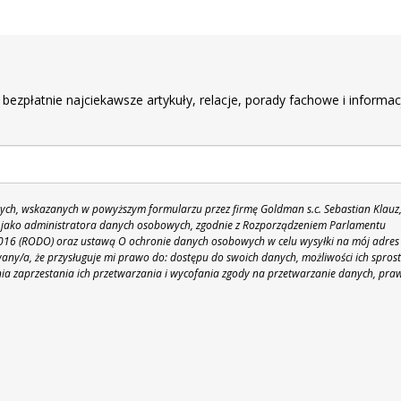
r
 bezpłatnie najciekawsze artykuły, relacje, porady fachowe i informac
h, wskazanych w powyższym formularzu przez firmę Goldman s.c. Sebastian Klauz
 86 jako administratora danych osobowych, zgodnie z Rozporządzeniem Parlamentu
 2016 (RODO) oraz ustawą O ochronie danych osobowych w celu wysyłki na mój adres
y/a, że przysługuje mi prawo do: dostępu do swoich danych, możliwości ich spros
nia zaprzestania ich przetwarzania i wycofania zgody na przetwarzanie danych, pra