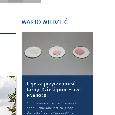
WARTO WIEDZIEĆ
Lepsza przyczepność
farby. Dzięki procesowi
ENVIROX
...
Anodowanie wstępne (pre-anodising)
nadal uznawane jest za „złoty
standard”, ponieważ zapewnia