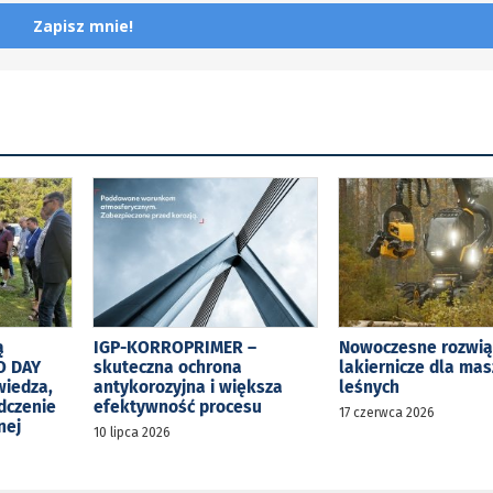
Zapisz mnie!
ą
IGP-KORROPRIMER –
Nowoczesne rozwią
O DAY
skuteczna ochrona
lakiernicze dla ma
wiedza,
antykorozyjna i większa
leśnych
dczenie
efektywność procesu
17 czerwca 2026
nej
10 lipca 2026