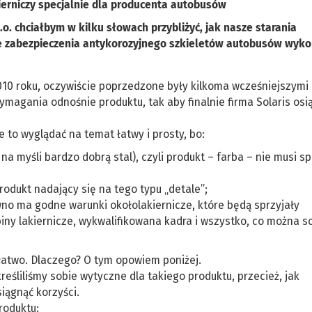
erniczy specjalnie dla producenta autobusów
o. chciałbym w kilku słowach przybliżyć, jak nasze starania
ie zabezpieczenia antykorozyjnego szkieletów autobusów wyk
10 roku, oczywiście poprzedzone były kilkoma wcześniejszymi
agania odnośnie produktu, tak aby finalnie firma Solaris osi
 to wyglądać na temat łatwy i prosty, bo:
 myśli bardzo dobrą stal), czyli produkt – farba – nie musi sp
rodukt nadający się na tego typu „detale”;
pewno ma godne warunki okołolakiernicze, które będą sprzyjały
abiny lakiernicze, wykwalifikowana kadra i wszystko, co można s
a łatwo. Dlaczego? O tym opowiem poniżej.
eśliliśmy sobie wytyczne dla takiego produktu, przecież, jak
iągnąć korzyści.
roduktu: