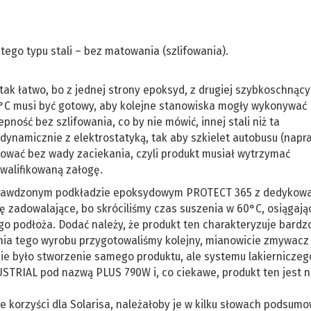
ego typu stali – bez matowania (szlifowania).
tak łatwo, bo z jednej strony epoksyd, z drugiej szybkoschnący 
60°C musi być gotowy, aby kolejne stanowiska mogły wykonywać
ość bez szlifowania, co by nie mówić, innej stali niż ta
dynamicznie z elektrostatyką, tak aby szkielet autobusu (nap
rować bez wady zaciekania, czyli produkt musiał wytrzymać
kwalifikowaną załogę.
a sprawdzonym podkładzie epoksydowym PROTECT 365 z dedyko
 zadowalające, bo skróciliśmy czas suszenia w 60°C, osiągają
o podłoża. Dodać należy, że produkt ten charakteryzuje bardz
enia tego wyrobu przygotowaliśmy kolejny, mianowicie zmywacz
ie było stworzenie samego produktu, ale systemu lakierniczeg
USTRIAL pod nazwą PLUS 790W i, co ciekawe, produkt ten jest n
cie korzyści dla Solarisa, należałoby je w kilku słowach podsumo