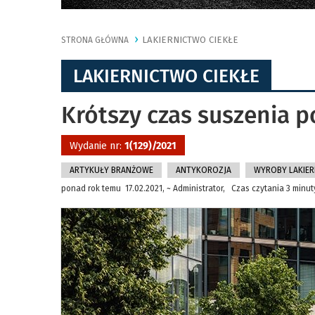
LAKIERNICTWO CIEKŁE
STRONA GŁÓWNA
LAKIERNICTWO CIEKŁE
Krótszy czas suszenia 
Wydanie nr:
1(129)/2021
ARTYKUŁY BRANŻOWE
ANTYKOROZJA
WYROBY LAKIER
ponad rok temu 17.02.2021, ~ Administrator, Czas czytania 3 minut