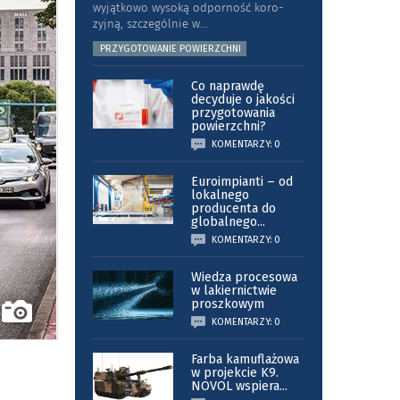
wyjątkowo wysoką odporność koro­
zyjną, szczególnie w
...
PRZYGOTOWANIE POWIERZCHNI
Co naprawdę
decyduje o jakości
przygotowania
powierzchni?
KOMENTARZY: 0
Euroimpianti – od
lokalnego
producenta do
globalnego
...
KOMENTARZY: 0
Wiedza procesowa
w lakiernictwie
proszkowym
KOMENTARZY: 0
Farba kamuflażowa
w projekcie K9.
NOVOL wspiera
...