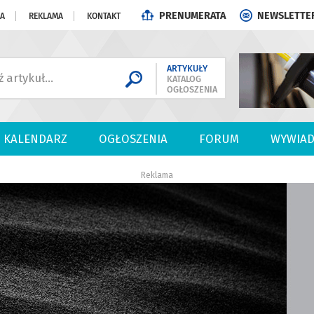
PRENUMERATA
NEWSLETTE
JA
REKLAMA
KONTAKT
ARTYKUŁY
KATALOG
OGŁOSZENIA
KALENDARZ
OGŁOSZENIA
FORUM
WYWIAD
Reklama