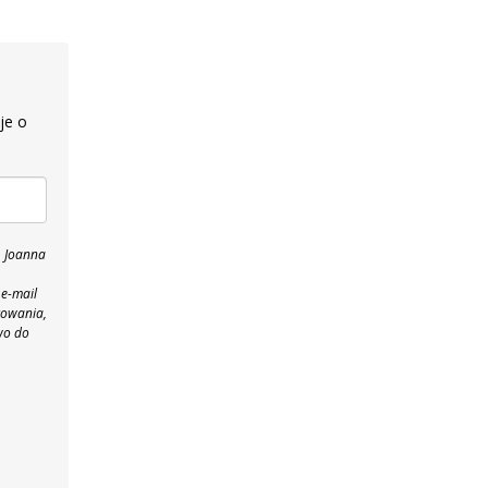
je o
, Joanna
 e-mail
towania,
wo do