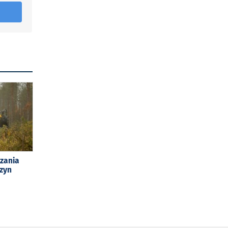
zania
szyn