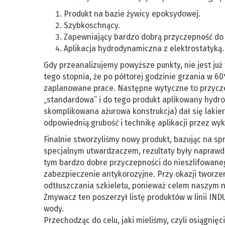
Produkt na bazie żywicy epoksydowej.
Szybkoschnący.
Zapewniający bardzo dobrą przyczepność do t
Aplikacja hydrodynamiczna z elektrostatyką.
Gdy przeanalizujemy powyższe punkty, nie jest już 
tego stopnia, że po półtorej godzinie grzania w 
zaplanowane prace. Następne wytyczne to przyczepn
„standardowa” i do tego produkt aplikowany hydro
skomplikowana ażurowa konstrukcja) dał się lakie
odpowiednią grubość i technikę aplikacji przez wy
Finalnie stworzyliśmy nowy produkt, bazując n
specjalnym utwardzaczem, rezultaty były naprawdę
tym bardzo dobre przyczepności do nieszlifowaneg
zabezpieczenie antykoro­zyjne. Przy okazji tworz
odtłuszczania szkieletu, ponieważ celem naszym n
Zmywacz ten poszerzył listę produktów w linii IND
wody.
Przechodząc do celu, jaki mieliśmy, czyli osiągnię