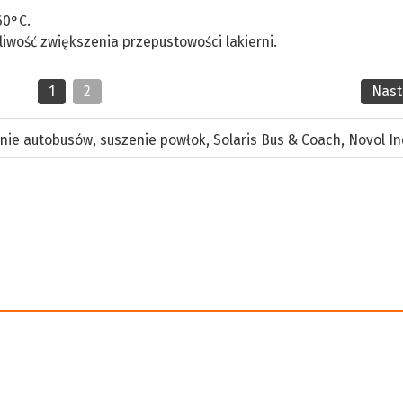
60°C.
iwość zwiększenia przepustowości lakierni.
1
2
Nas
anie autobusów
,
suszenie powłok
,
Solaris Bus & Coach
,
Novol In