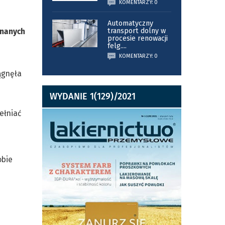
KOMENTARZY: 0
Automatyczny
onanych
transport dolny w
procesie renowacji
felg.
...
KOMENTARZY: 0
ągnęła
WYDANIE 1(129)/2021
ełniać
obie