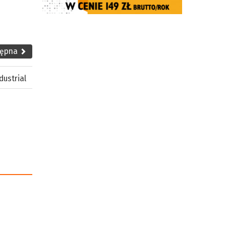
tępna
dustrial