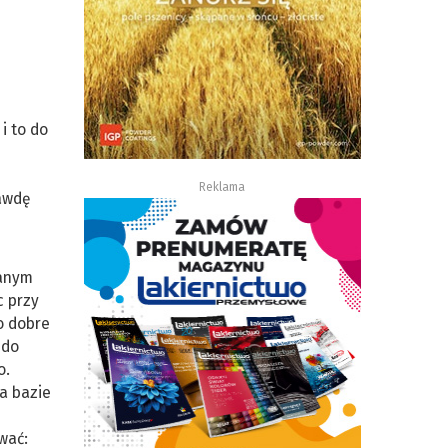
i to do
Reklama
rawdę
wanym
c przy
o dobre
 do
o.
a bazie
wać: