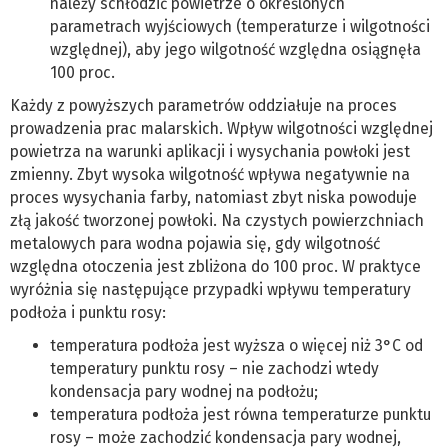
należy schłodzić powietrze o określonych
parametrach wyjściowych (temperaturze i wilgotności
względnej), aby jego wilgotność względna osiągnęła
100 proc.
Każdy z powyższych parametrów oddziałuje na proces
prowadzenia prac malarskich. Wpływ wilgotności względnej
powietrza na warunki aplikacji i wysychania powłoki jest
zmienny. Zbyt wysoka wilgotność wpływa negatywnie na
proces wysychania farby, natomiast zbyt niska powoduje
złą jakość tworzonej powłoki. Na czystych powierzchniach
metalowych para wodna pojawia się, gdy wilgotność
względna otoczenia jest zbliżona do 100 proc. W praktyce
wyróżnia się następujące przypadki wpływu temperatury
podłoża i punktu rosy:
temperatura podłoża jest wyższa o więcej niż 3°C od
temperatury punktu rosy – nie zachodzi wtedy
kondensacja pary wodnej na podłożu;
temperatura podłoża jest równa temperaturze punktu
rosy – może zachodzić kondensacja pary wodnej,