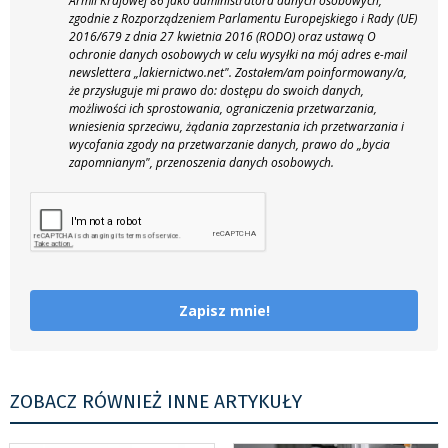
Armii Krajowej 86 jako administratora danych osobowych,
zgodnie z Rozporządzeniem Parlamentu Europejskiego i Rady (UE)
2016/679 z dnia 27 kwietnia 2016 (RODO) oraz ustawą O
ochronie danych osobowych w celu wysyłki na mój adres e-mail
newslettera „lakiernictwo.net".
Zostałem/am poinformowany/a,
że przysługuje mi prawo do: dostępu do swoich danych,
możliwości ich sprostowania, ograniczenia przetwarzania,
wniesienia sprzeciwu, żądania zaprzestania ich przetwarzania i
wycofania zgody na przetwarzanie danych, prawo do „bycia
zapomnianym", przenoszenia danych osobowych.
Zapisz mnie!
ZOBACZ RÓWNIEŻ INNE ARTYKUŁY