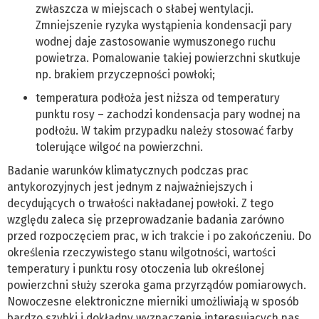
zwłaszcza w miejscach o słabej wentylacji.
Zmniejszenie ryzyka wystąpienia kondensacji pary
wodnej daje zastosowanie wymuszonego ruchu
powietrza. Pomalowanie takiej powierzchni skutkuje
np. brakiem przyczepności powłoki;
temperatura podłoża jest niższa od temperatury
punktu rosy – zachodzi kondensacja pary wodnej na
podłożu. W takim przypadku należy stosować farby
tolerujące wilgoć na powierzchni.
Badanie warunków klimatycznych podczas prac
antykorozyjnych jest jednym z najważniejszych i
decydujących o trwałości nakładanej powłoki. Z tego
względu zaleca się przeprowadzanie badania zarówno
przed rozpoczęciem prac, w ich trakcie i po zakończeniu. Do
określenia rzeczywistego stanu wilgotności, wartości
temperatury i punktu rosy otoczenia lub określonej
powierzchni służy szeroka gama przyrządów pomiarowych.
Nowoczesne elektroniczne mierniki umożliwiają w sposób
bardzo szybki i dokładny wyznaczenie interesujących nas