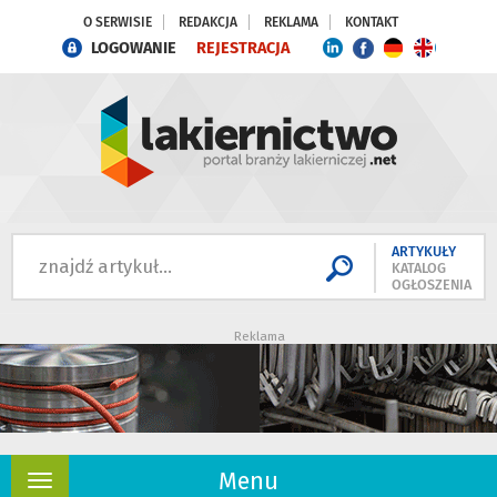
O SERWISIE
REDAKCJA
REKLAMA
KONTAKT
LOGOWANIE
REJESTRACJA
ARTYKUŁY
KATALOG
OGŁOSZENIA
Reklama
Menu
Rozwiń