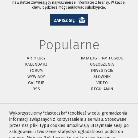
newsletter zawierający najważniejsze informacje z branży. W każdej
chwili będziesz mógł anulować subskrypcję.
ZAPISZ SIĘ
Popularne
ARTYKUŁY
KATALOG FIRM I USŁUG
KALENDARZ
OGŁOSZENIA
FORUM
INWESTYCJE
WYWIADY
SŁOWNIK
GALERIE
VIDEO
RSS
REGULAMIN
Wykorzystujemy "ciasteczka" (cookies) w celu gromadzenia
informacji związanych z korzystaniem z serwisu. Stosowane
przez nas pliki typu cookies umożliwiają utrzymanie sesji po
zalogowaniu i tworzenie statystyk oglądalności podstron
serwisu. Możecie Państwo wyłączyć ten mechanizm w