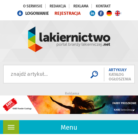
O SERWISIE
REDAKCJA
REKLAMA
KONTAKT
LOGOWANIE
REJESTRACJA
ARTYKUŁY
KATALOG
OGŁOSZENIA
Reklama
Menu
Rozwiń
nawigację