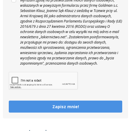
Wyrażam zgodę na przetwarzanie moich danych osobowych,
wskazanych w powyższym formularzu przez firmę Goldman s.c.
Sebastian Klauz, Joanna Sęk-Klauz z siedzibą w Tczewie przy ul.
Armii Krajowej 86 jako administratora danych osobowych,
zgodnie z Rozporządzeniem Parlamentu Europejskiego i Rady (UE)
2016/679 z dnia 27 kwietnia 2016 (RODO) oraz ustawą O
ochronie danych osobowych w celu wysyłki na mój adres e-mail
newslettera „lakiernictwo.net".
Zostałem/am poinformowany/a,
że przysługuje mi prawo do: dostępu do swoich danych,
możliwości ich sprostowania, ograniczenia przetwarzania,
wniesienia sprzeciwu, żądania zaprzestania ich przetwarzania i
wycofania zgody na przetwarzanie danych, prawo do „bycia
zapomnianym", przenoszenia danych osobowych.
Zapisz mnie!