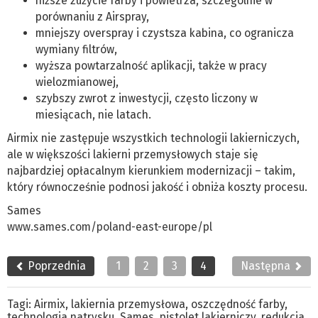
niższe zużycie farby i powietrza, szczególnie w
porównaniu z Airspray,
mniejszy overspray i czystsza kabina, co ogranicza
wymiany filtrów,
wyższa powtarzalność aplikacji, także w pracy
wielozmianowej,
szybszy zwrot z inwestycji, często liczony w
miesiącach, nie latach.
Airmix nie zastępuje wszystkich technologii lakierniczych,
ale w większości lakierni przemysłowych staje się
najbardziej opłacalnym kierunkiem modernizacji – takim,
który równocześnie podnosi jakość i obniża koszty procesu.
Sames
www.sames.com/poland-east-europe/pl
Poprzednia
1
2
3
4
Następna
Tagi:
Airmix
,
lakiernia przemysłowa
,
oszczędność farby
,
technologia natrysku
,
Sames
,
pistolet lakierniczy
,
redukcja