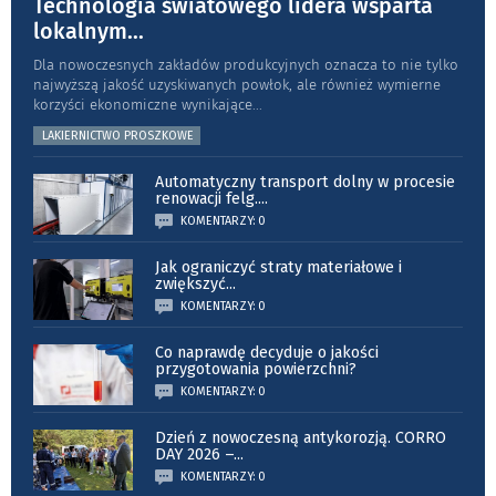
Technologia światowego lidera wsparta
lokalnym
...
Dla nowoczesnych zakładów produkcyjnych oznacza to nie tylko
najwyższą jakość uzyskiwanych powłok, ale również wymierne
korzyści ekonomiczne wynikające
...
LAKIERNICTWO PROSZKOWE
Automatyczny transport dolny w procesie
renowacji felg.
...
KOMENTARZY: 0
Jak ograniczyć straty materiałowe i
zwiększyć
...
KOMENTARZY: 0
Co naprawdę decyduje o jakości
przygotowania powierzchni?
KOMENTARZY: 0
Dzień z nowoczesną antykorozją. CORRO
DAY 2026 –
...
KOMENTARZY: 0