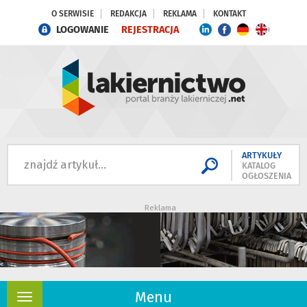
O SERWISIE
REDAKCJA
REKLAMA
KONTAKT
LOGOWANIE
REJESTRACJA
ARTYKUŁY
KATALOG
OGŁOSZENIA
Reklama
Menu
Rozwiń