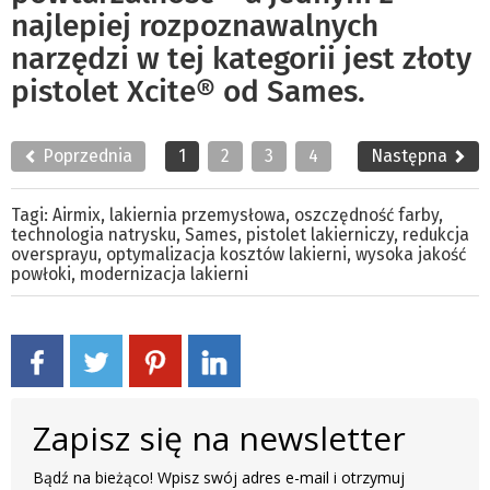
najlepiej rozpoznawalnych
narzędzi w tej kategorii jest złoty
pistolet Xcite® od Sames.
Poprzednia
1
2
3
4
Następna
Tagi:
Airmix
,
lakiernia przemysłowa
,
oszczędność farby
,
technologia natrysku
,
Sames
,
pistolet lakierniczy
,
redukcja
oversprayu
,
optymalizacja kosztów lakierni
,
wysoka jakość
powłoki
,
modernizacja lakierni
Zapisz się na newsletter
Bądź na bieżąco! Wpisz swój adres e-mail i otrzymuj