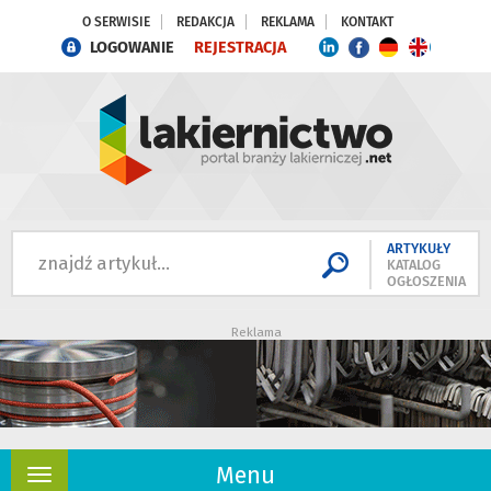
O SERWISIE
REDAKCJA
REKLAMA
KONTAKT
LOGOWANIE
REJESTRACJA
ARTYKUŁY
KATALOG
OGŁOSZENIA
Reklama
Menu
Rozwiń