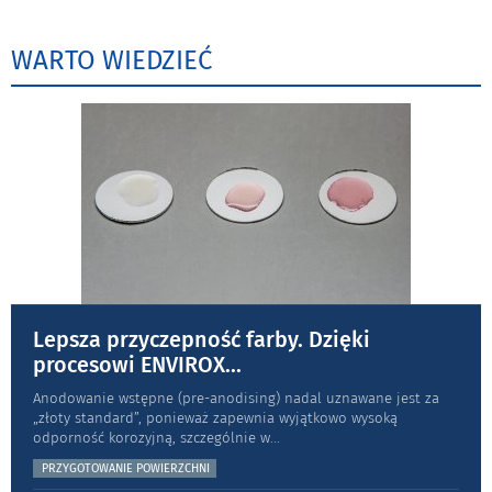
WARTO WIEDZIEĆ
Lepsza przyczepność farby. Dzięki
procesowi ENVIROX
...
Anodowanie wstępne (pre-anodising) nadal uznawane jest za
„złoty standard”, ponieważ zapewnia wyjątkowo wysoką
odporność koro­zyjną, szczególnie w
...
PRZYGOTOWANIE POWIERZCHNI