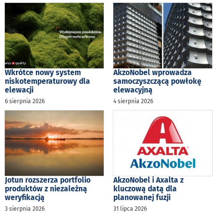
Wkrótce nowy system
AkzoNobel wprowadza
niskotemperaturowy dla
samoczyszczącą powłokę
elewacji
elewacyjną
6 sierpnia 2026
4 sierpnia 2026
Jotun rozszerza portfolio
AkzoNobel i Axalta z
produktów z niezależną
kluczową datą dla
weryfikacją
planowanej fuzji
3 sierpnia 2026
31 lipca 2026