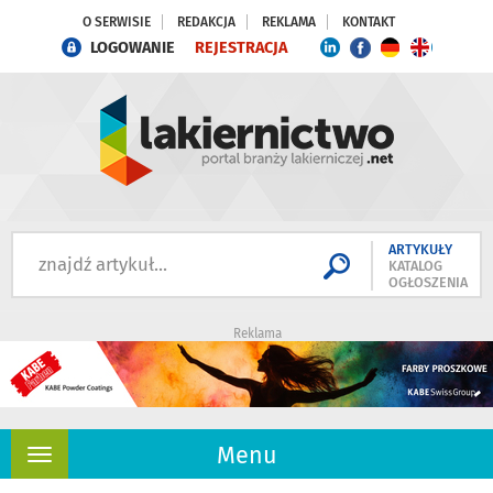
O SERWISIE
REDAKCJA
REKLAMA
KONTAKT
LOGOWANIE
REJESTRACJA
ARTYKUŁY
KATALOG
OGŁOSZENIA
Reklama
Menu
Rozwiń
nawigację