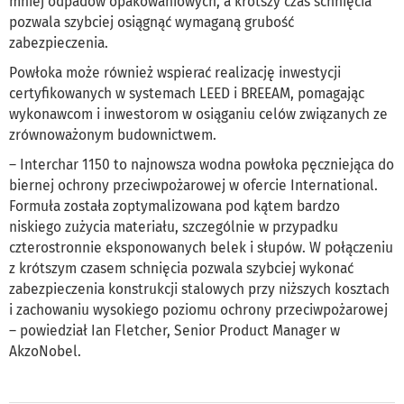
mniej odpadów opakowaniowych, a krótszy czas schnięcia
pozwala szybciej osiągnąć wymaganą grubość
zabezpieczenia.
Powłoka może również wspierać realizację inwestycji
certyfikowanych w systemach LEED i BREEAM, pomagając
wykonawcom i inwestorom w osiąganiu celów związanych ze
zrównoważonym budownictwem.
– Interchar 1150 to najnowsza wodna powłoka pęczniejąca do
biernej ochrony przeciwpożarowej w ofercie International.
Formuła została zoptymalizowana pod kątem bardzo
niskiego zużycia materiału, szczególnie w przypadku
czterostronnie eksponowanych belek i słupów. W połączeniu
z krótszym czasem schnięcia pozwala szybciej wykonać
zabezpieczenia konstrukcji stalowych przy niższych kosztach
i zachowaniu wysokiego poziomu ochrony przeciwpożarowej
– powiedział Ian Fletcher, Senior Product Manager w
AkzoNobel.