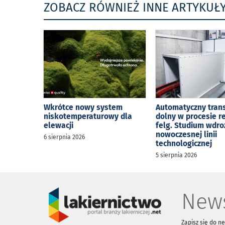
ZOBACZ RÓWNIEŻ INNE ARTYKUŁ
Wkrótce nowy system
Automatyczny tran
niskotemperaturowy dla
dolny w procesie r
elewacji
felg. Studium wdro
nowoczesnej linii
6 sierpnia 2026
technologicznej
5 sierpnia 2026
News
Zapisz się do n