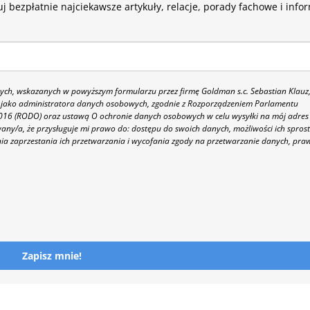
j bezpłatnie najciekawsze artykuły, relacje, porady fachowe i info
h, wskazanych w powyższym formularzu przez firmę Goldman s.c. Sebastian Klauz
 86 jako administratora danych osobowych, zgodnie z Rozporządzeniem Parlamentu
 2016 (RODO) oraz ustawą O ochronie danych osobowych w celu wysyłki na mój adres
y/a, że przysługuje mi prawo do: dostępu do swoich danych, możliwości ich spros
nia zaprzestania ich przetwarzania i wycofania zgody na przetwarzanie danych, pra
Zapisz mnie!