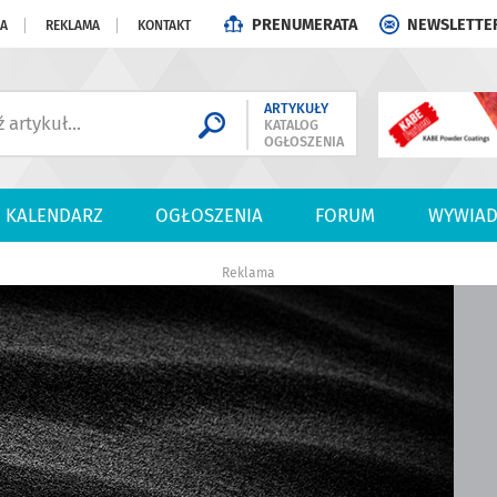
PRENUMERATA
NEWSLETTE
JA
REKLAMA
KONTAKT
ARTYKUŁY
KATALOG
OGŁOSZENIA
KALENDARZ
OGŁOSZENIA
FORUM
WYWIAD
Reklama