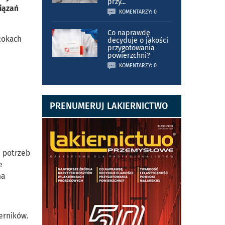
przy
...
wiązań
KOMENTARZY: 0
Co naprawdę
łokach
decyduje o jakości
przygotowania
powierzchni?
KOMENTARZY: 0
PRENUMERUJ LAKIERNICTWO
e potrzeb
e
na
erników.