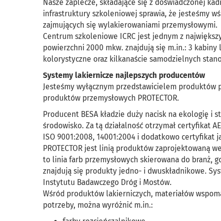
Nasze zaplecze, składające się z doświadczonej ka
infrastruktury szkoleniowej sprawia, że jesteśmy wś
zajmujących się wylakierowaniami przemysłowymi.
Centrum szkoleniowe ICRC jest jednym z największy
powierzchni 2000 mkw. znajdują się m.in.: 3 kabiny
kolorystyczne oraz kilkanaście samodzielnych stano
Systemy lakiernicze najlepszych producentów
Jesteśmy wyłącznym przedstawicielem produktów pr
produktów przemysłowych PROTECTOR.
Producent BESA kładzie duży nacisk na ekologię i 
środowisko. Za tą działalność otrzymał certyfikat 
ISO 9001:2008, 14001:2004 i dodatkowo certyfikat j
PROTECTOR jest linią produktów zaprojektowaną we
to linia farb przemysłowych skierowana do branż, gd
znajdują się produkty jedno- i dwuskładnikowe. S
Instytutu Badawczego Dróg i Mostów.
Wśród produktów lakierniczych, materiałów wspom
potrzeby, można wyróżnić m.in.: