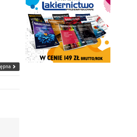
tępna