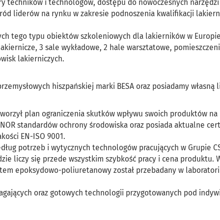
dry techników i technologów, dostępu do nowoczesnych narzędzi
ród liderów na rynku w zakresie podnoszenia kwalifikacji lakier
ch tego typu obiektów szkoleniowych dla lakierników w Europie
 lakiernicze, 3 sale wykładowe, 2 hale warsztatowe, pomieszczen
wisk lakierniczych.
zemysłowych hiszpańskiej marki BESA oraz posiadamy własną l
stworzył plan ograniczenia skutków wpływu swoich produktów na
AENOR standardów ochrony środowiska oraz posiada aktualne cert
akości EN-ISO 9001.
dług potrzeb i wytycznych technologów pracujących w Grupie CS
zie liczy się przede wszystkim szybkość pracy i cena produktu. 
ystem epoksydowo-poliuretanowy został przebadany w laborator
agających oraz gotowych technologii przygotowanych pod indyw