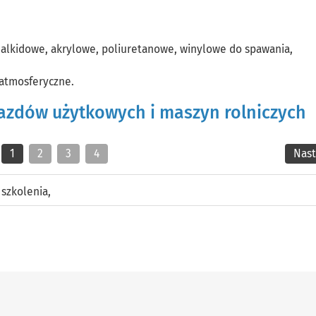
 alkidowe, akrylowe, poliuretanowe, winylowe do spawania,
 atmosferyczne.
jazdów użytkowych i maszyn rolniczych
1
2
3
4
Nas
,
szkolenia
,