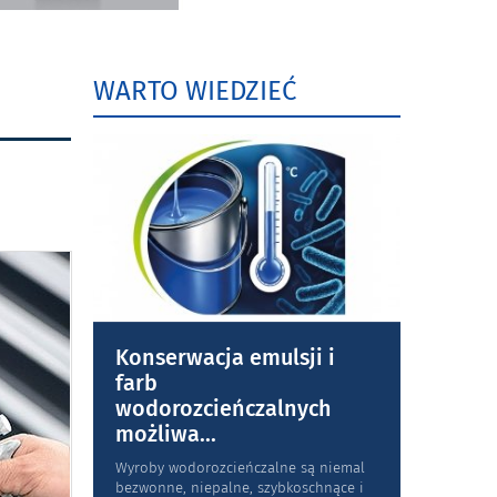
WARTO WIEDZIEĆ
Konserwacja emulsji i
farb
wodorozcieńczalnych
możliwa
...
Wyroby wodorozcieńczalne są niemal
bezwonne, niepalne, szybkoschnące i