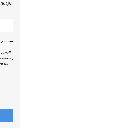
rmacje
, Joanna
 e-mail
towania,
wo do