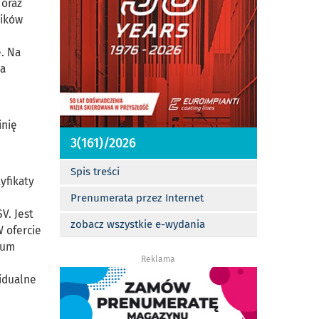
 oraz
ników
. Na
ia
inię
3(161)/2026
Spis treści
yfikaty
Prenumerata przez Internet
V. Jest
zobacz wszystkie e-wydania
W ofercie
ium
Reklama
idualne