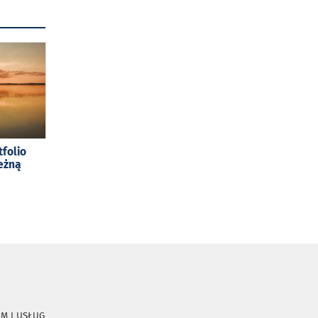
tfolio
eżną
RM I USŁUG