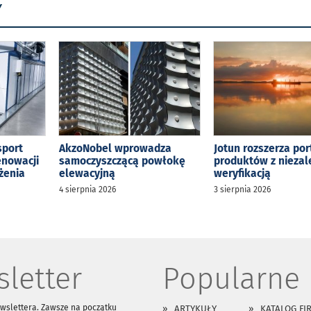
Y
sport
AkzoNobel wprowadza
Jotun rozszerza por
enowacji
samoczyszczącą powłokę
produktów z niezal
żenia
elewacyjną
weryfikacją
4 sierpnia 2026
3 sierpnia 2026
letter
Popularne
ewslettera. Zawsze na początku
ARTYKUŁY
KATALOG FI