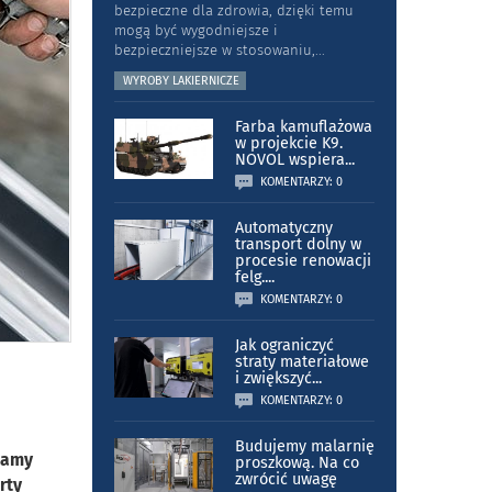
bezpieczne dla zdrowia, dzięki temu
mogą być wygodniejsze i
bezpieczniejsze w stosowaniu,
...
WYROBY LAKIERNICZE
Farba kamuflażowa
w projekcie K9.
NOVOL wspiera
...
KOMENTARZY: 0
Automatyczny
transport dolny w
procesie renowacji
felg.
...
KOMENTARZY: 0
Jak ograniczyć
straty materiałowe
i zwiększyć
...
KOMENTARZY: 0
Budujemy malarnię
adamy
proszkową. Na co
zwrócić uwagę
rty