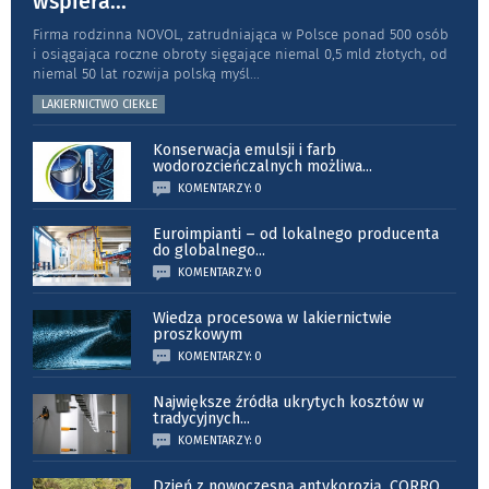
wspiera
...
Firma rodzinna NOVOL, zatrudniająca w Polsce ponad 500 osób
i osiągająca roczne obroty sięgające niemal 0,5 mld złotych, od
niemal 50 lat rozwija polską myśl
...
LAKIERNICTWO CIEKŁE
Konserwacja emulsji i farb
wodorozcieńczalnych możliwa
...
KOMENTARZY: 0
Euroimpianti – od lokalnego producenta
do globalnego
...
KOMENTARZY: 0
Wiedza procesowa w lakiernictwie
proszkowym
KOMENTARZY: 0
Największe źródła ukrytych kosztów w
tradycyjnych
...
KOMENTARZY: 0
Dzień z nowoczesną antykorozją. CORRO