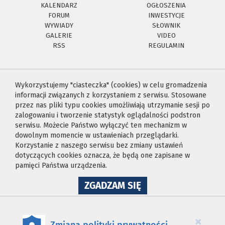
KALENDARZ
OGŁOSZENIA
FORUM
INWESTYCJE
WYWIADY
SŁOWNIK
GALERIE
VIDEO
RSS
REGULAMIN
Wykorzystujemy "ciasteczka" (cookies) w celu gromadzenia
informacji związanych z korzystaniem z serwisu. Stosowane
przez nas pliki typu cookies umożliwiają utrzymanie sesji po
zalogowaniu i tworzenie statystyk oglądalności podstron
serwisu. Możecie Państwo wyłączyć ten mechanizm w
dowolnym momencie w ustawieniach przeglądarki.
Korzystanie z naszego serwisu bez zmiany ustawień
dotyczących cookies oznacza, że będą one zapisane w
pamięci Państwa urządzenia.
NA
ZGADZAM SIĘ
WYKORZYSTANIE
PLIKÓW
COOKIES
×