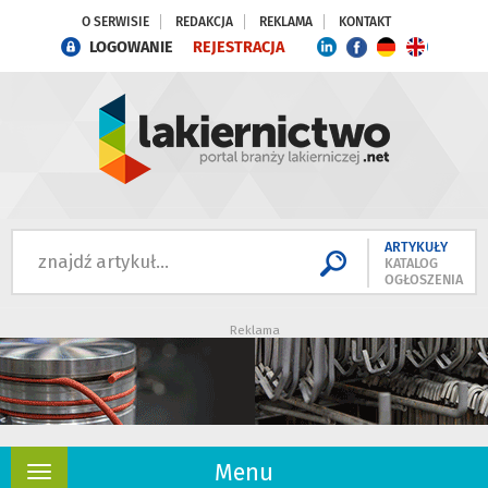
O SERWISIE
REDAKCJA
REKLAMA
KONTAKT
LOGOWANIE
REJESTRACJA
ARTYKUŁY
KATALOG
OGŁOSZENIA
Reklama
Menu
Rozwiń