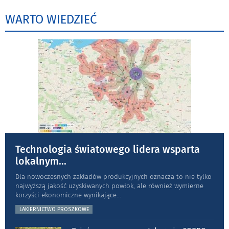
WARTO WIEDZIEĆ
Technologia światowego lidera wsparta
lokalnym
...
Dla nowoczesnych zakładów produkcyjnych oznacza to nie tylko
najwyższą jakość uzyskiwanych powłok, ale również wymierne
korzyści ekonomiczne wynikające
...
LAKIERNICTWO PROSZKOWE