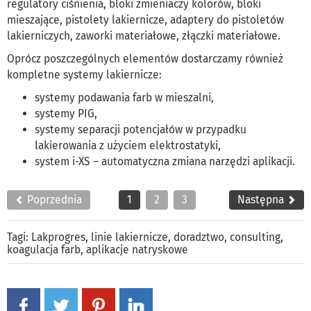
regulatory ciśnienia, bloki zmieniaczy kolorów, bloki
mieszające, pistolety lakiernicze, adaptery do pistoletów
lakierniczych, zaworki materiałowe, złączki materiałowe.
Oprócz poszczególnych elementów dostarczamy również
kompletne systemy lakiernicze:
systemy podawania farb w mieszalni,
systemy PIG,
systemy separacji potencjałów w przypadku
lakierowania z użyciem elektrostatyki,
system i-XS – automatyczna zmiana narzędzi aplikacji.
Poprzednia
1
2
3
Następna
Tagi:
Lakprogres
,
linie lakiernicze
,
doradztwo
,
consulting
,
koagulacja farb
,
aplikacje natryskowe