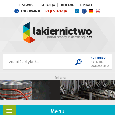
O SERWISIE
REDAKCJA
REKLAMA
KONTAKT
LOGOWANIE
REJESTRACJA
ARTYKUŁY
KATALOG
OGŁOSZENIA
Reklama
Menu
Rozwiń