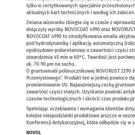
tylko w certyfikowanych specjalnie przeszkolonyc
aktualnych kart technicznych i według ich zaleceń.
Zmiana wizerunku zbiegła się w czasie z wprowad
dołączyły wyroby NOVOCOAT 4990 oraz NOVORUST
NOVOCOAT 4990 to zmodyfikowana emalia akrylowa
pod hydrodynamikę i aplikację automatyczną (ro
epoksydowo-poliuretanowy o zawartości części stał
utwardzenia 45 min w 60°C. Twardość jest porówny
ok. 70-90 µm na sucho.
O gruntoemalii polimocznikowej NOVORUST 2290 HY
Przemysłowego”. Produkt ten w jednej powłoce da
promieniowanie UV. Najważniejszą cechą gruntoemali
zawartość części stałych. Uzyskanie powłoki ant
czasów technologicznych i skrócić czas produkcyjn
Spełniając oczekiwania i wymagania klientów dot
kolejne niespodzianki produktowe jeszcze w sezo
Konferencji Antykorozyjnej, która odbędzie się w
NOVOL