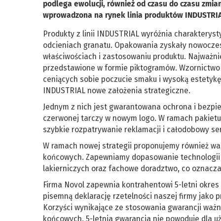
podlega ewolucji, również od czasu do czasu zmian
wprowadzona na rynek linia produktów INDUSTRIAL
Produkty z linii INDUSTRIAL wyróżnia charakteryst
odcieniach granatu. Opakowania zyskały nowoczesn
właściwościach i zastosowaniu produktu. Najważnie
przedstawione w formie piktogramów. Wzornictwo 
ceniących sobie poczucie smaku i wysoką estetyk
INDUSTRIAL nowe założenia strategiczne.
Jednym z nich jest gwarantowana ochrona i bezpi
czerwonej tarczy w nowym logo. W ramach pakietu
szybkie rozpatrywanie reklamacji i całodobowy se
W ramach nowej strategii proponujemy również wa
końcowych. Zapewniamy dopasowanie technologii d
lakierniczych oraz fachowe doradztwo, co oznacza
Firma Novol zapewnia kontrahentowi 5-letni okres 
pisemną deklarację rzetelności naszej firmy jako 
Korzyści wynikające ze stosowania gwarancji ważne 
końcowych. 5-letnia gwarancja nie powoduje dla