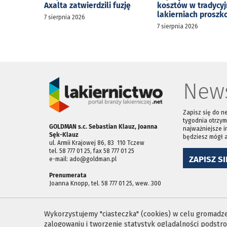
Axalta zatwierdzili fuzję
kosztów w tradycy
lakierniach prosz
7 sierpnia 2026
7 sierpnia 2026
News
Zapisz się do n
tygodnia otrzym
GOLDMAN s.c. Sebastian Klauz, Joanna
najważniejsze i
Sęk-Klauz
będziesz mógł 
ul. Armii Krajowej 86, 83 ­ 110 Tczew
tel. 58 777 01 25, fax 58 777 01 25
ZAPISZ SI
e-mail: ado@goldman.pl
Prenumerata
Joanna Knopp, tel. 58 777 01 25, wew. 300
Wykorzystujemy "ciasteczka" (cookies) w celu gromadzen
zalogowaniu i tworzenie statystyk oglądalności podst