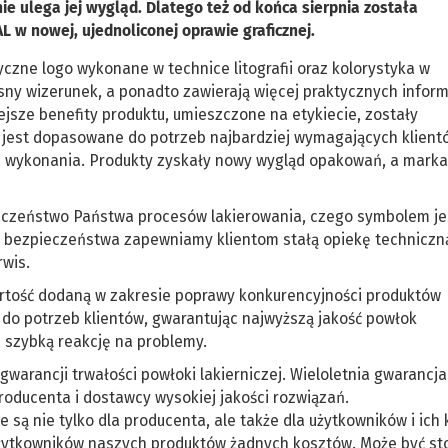
ie ulega jej wygląd. Dlatego też od końca sierpnia została
 w nowej, ujednoliconej oprawie graficznej.
yczne logo wykonane w technice litografii oraz kolorystyka w
y wizerunek, a ponadto zawierają więcej praktycznych inform
jsze benefity produktu, umieszczone na etykiecie, zostały
jest dopasowane do potrzeb najbardziej wymagających klient
ę wykonania. Produkty zyskały nowy wygląd opakowań, a marka
eczeństwo Państwa procesów lakierowania, czego symbolem je
 bezpieczeństwa zapewniamy klientom stałą opiekę techniczn
rwis.
rtość dodaną w zakresie poprawy konkurencyjności produktów
o potrzeb klientów, gwarantując najwyższą jakość powłok
 szybką reakcję na problemy.
gwarancji trwałości powłoki lakierniczej. Wieloletnia gwarancj
producenta i dostawcy wysokiej jakości rozwiązań.
są nie tylko dla producenta, ale także dla użytkowników i ich 
 użytkowników naszych produktów żadnych kosztów. Może być s