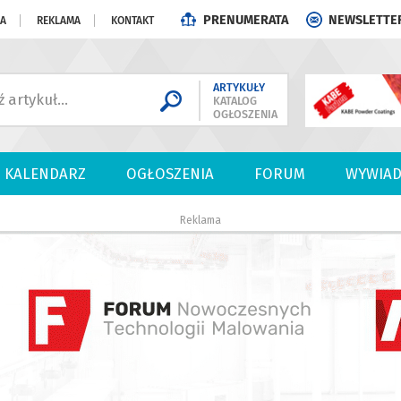
PRENUMERATA
NEWSLETTE
JA
REKLAMA
KONTAKT
ARTYKUŁY
KATALOG
OGŁOSZENIA
KALENDARZ
OGŁOSZENIA
FORUM
WYWIAD
Reklama