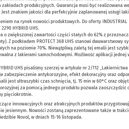
h zakładach produkcyjnych. Gwarancja musi być realizowana w
 Jest znakiem jakości dla perfekcyjnie zaplanowanej usługi laki
zeniem na rynek nowości produktowych. Do oferty INDUSTRIAL
 2290 HYBRID UHS.
 o zwiększonej zawartości części stałych do 62% z przeznac
boty). Z podkładem PROTECT 368 UHS stanowi dwuwarstwowy s
ych na poziomie 70%. Niewątpliwą zaletą tej emalii jest szybk
walna z lakierami samochodowymi. Możliwość aplikacji jednej
BRID UHS pisaliśmy szerzej w artykule nr 2/112 „Lakiernictwa
je zabezpieczenie antykorozyjne, efekt dekoracyjny oraz odpo
i jest ultraszybki czas schnięcia, tj. 15 min w 60°C oraz obję
ykorozyjnej za pomocą jednego produktu pozwala zaoszczędzić 
y pięciokrotnie.
yczące innowacyjnych oraz atrakcyjnych produktów przygotowu
nie jesiennym. Nowości zostaną zaprezentowane także w trakci
 siedzibie Novol, w dniach 15-16 listopada.