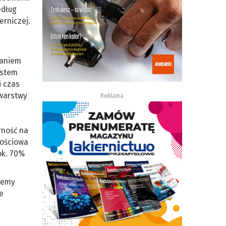
edług
erniczej.
zaniem
ystem
i czas
 warstwy
Reklama
rność na
tościowa
ok. 70%
jemy
e