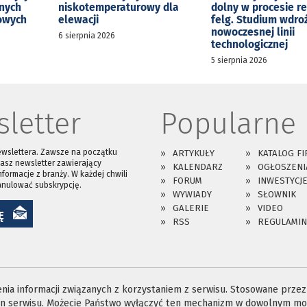
jnych
niskotemperaturowy dla
dolny w procesie r
kowych
elewacji
felg. Studium wdro
nowoczesnej linii
6 sierpnia 2026
technologicznej
5 sierpnia 2026
letter
Popularne
ewslettera. Zawsze na początku
ARTYKUŁY
KATALOG FI
asz newsletter zawierający
KALENDARZ
OGŁOSZENI
nformacje z branży. W każdej chwili
FORUM
INWESTYCJ
anulować subskrypcję.
WYWIADY
SŁOWNIK
GALERIE
VIDEO
Ę
RSS
REGULAMIN
ia informacji związanych z korzystaniem z serwisu. Stosowane przez n
ron serwisu. Możecie Państwo wyłączyć ten mechanizm w dowolnym mom