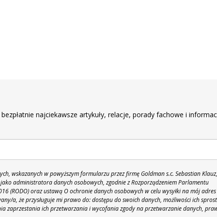
r
 bezpłatnie najciekawsze artykuły, relacje, porady fachowe i informac
h, wskazanych w powyższym formularzu przez firmę Goldman s.c. Sebastian Klauz
 86 jako administratora danych osobowych, zgodnie z Rozporządzeniem Parlamentu
 2016 (RODO) oraz ustawą O ochronie danych osobowych w celu wysyłki na mój adres
y/a, że przysługuje mi prawo do: dostępu do swoich danych, możliwości ich spros
nia zaprzestania ich przetwarzania i wycofania zgody na przetwarzanie danych, pra