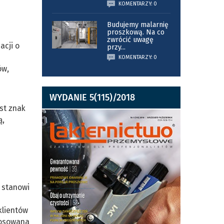
KOMENTARZY: 0
Budujemy malarnię
proszkową. Na co
zwrócić uwagę
acji o
przy
...
KOMENTARZY: 0
ów,
WYDANIE 5(115)/2018
st znak
ą,
a stanowi
klientów
tosowana