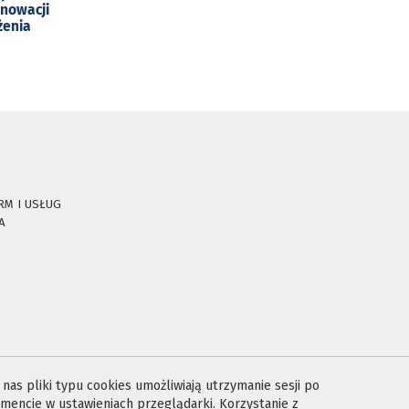
enowacji
żenia
RM I USŁUG
A
E
as pliki typu cookies umożliwiają utrzymanie sesji po
encie w ustawieniach przeglądarki. Korzystanie z