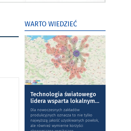
WARTO WIEDZIEĆ
Technologia światowego
lidera wsparta lokalnym
...
Dla nowoczesnych zakładów
produkcyjnych oznacza to nie tylko
najwyższą jakość uzyskiwanych powłok,
ale również wymierne korzyści
ekonomiczne wynikające
...