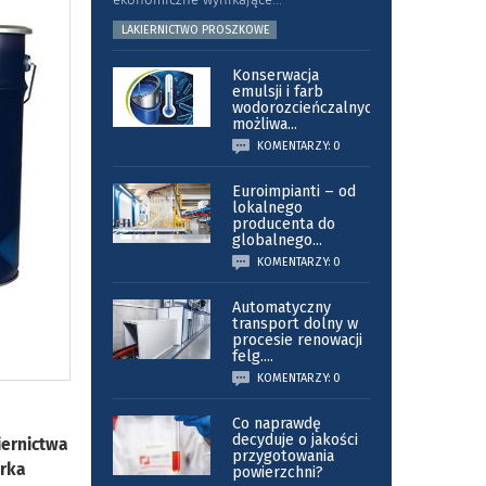
LAKIERNICTWO PROSZKOWE
Konserwacja
emulsji i farb
wodorozcieńczalnych
możliwa
...
KOMENTARZY: 0
Euroimpianti – od
lokalnego
producenta do
globalnego
...
KOMENTARZY: 0
Automatyczny
transport dolny w
procesie renowacji
felg.
...
KOMENTARZY: 0
Co naprawdę
decyduje o jakości
iernictwa
przygotowania
arka
powierzchni?