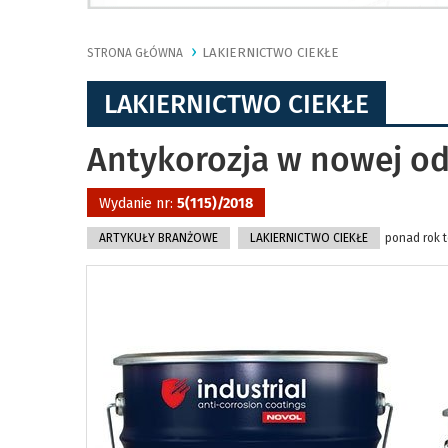
LAKIERNICTWO CIEKŁE
STRONA GŁÓWNA
LAKIERNICTWO CIEKŁE
Antykorozja w nowej od
Wydanie nr:
5(115)/2018
ARTYKUŁY BRANŻOWE
LAKIERNICTWO CIEKŁE
ponad rok t