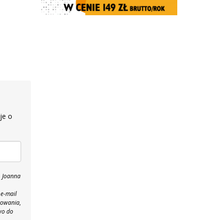
je o
, Joanna
 e-mail
towania,
wo do