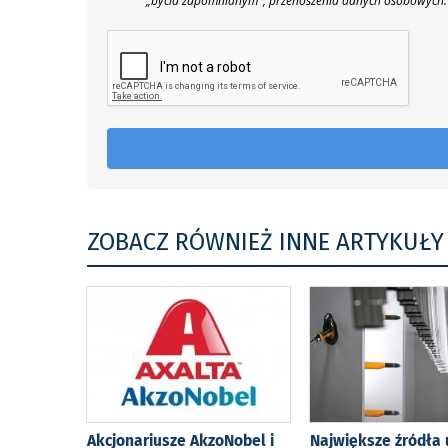
„bycia zapomnianym", przenoszenia danych osobowych.
ZOBACZ RÓWNIEŻ INNE ARTYKUŁY
Akcjonariusze AkzoNobel i
Największe źródła 