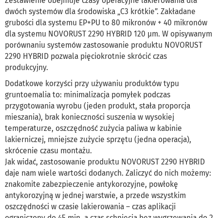
Zestawienie obejmuje czasy operacyjne lakierowania dla
dwóch systemów dla środowiska „C3 krótkie”. Zakładane
grubości dla systemu EP+PU to 80 mikronów + 40 mikronów
dla systemu NOVORUST 2290 HYBRID 120 µm. W opisywanym
porównaniu systemów zastosowanie produktu NOVORUST
2290 HYBRID pozwala pięciokrotnie skrócić czas
produkcyjny.
Dodatkowe korzyści przy używaniu produktów typu
gruntoemalia to: minimalizacja pomyłek podczas
przygotowania wyrobu (jeden produkt, stała proporcja
mieszania), brak konieczności suszenia w wysokiej
temperaturze, oszczędność zużycia paliwa w kabinie
lakierniczej, mniejsze zużycie sprzętu (jedna operacja),
skrócenie czasu montażu.
Jak widać, zastosowanie produktu NOVORUST 2290 HYBRID
daje nam wiele wartości dodanych. Zaliczyć do nich możemy:
znakomite zabezpieczenie antykorozyjne, powłokę
antykorozyjną w jednej warstwie, a przede wszystkim
oszczędności w czasie lakierowania – czas aplikacji
ograniczony do 45 min, a czas schnięcia bez wygrzewania do 2