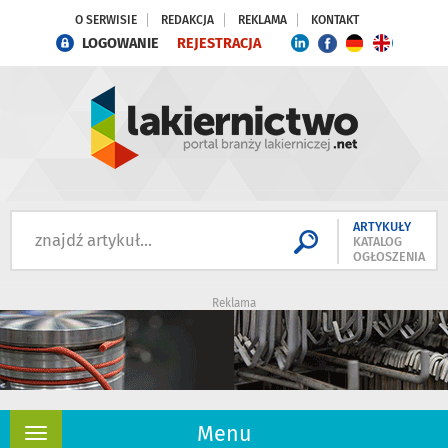
O SERWISIE
REDAKCJA
REKLAMA
KONTAKT
LOGOWANIE
REJESTRACJA
ARTYKUŁY
KATALOG
OGŁOSZENIA
Reklama
Menu
Rozwiń