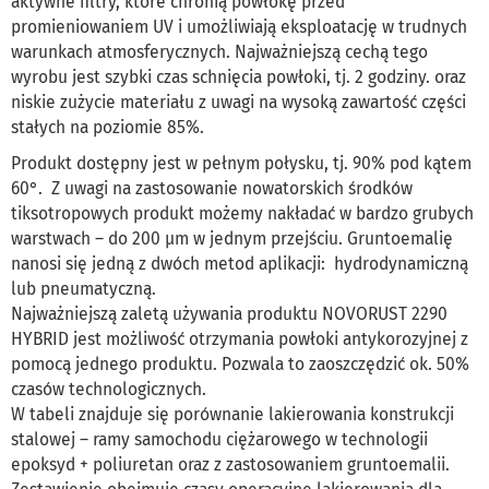
aktywne filtry, które chronią powłokę przed
promieniowaniem UV i umożliwiają eksploatację w trudnych
warunkach atmosferycznych. Najważniejszą cechą tego
wyrobu jest szybki czas schnięcia powłoki, tj. 2 godziny. oraz
niskie zużycie materiału z uwagi na wysoką zawartość części
stałych na poziomie 85%.
Produkt dostępny jest w pełnym połysku, tj. 90% pod kątem
60°. Z uwagi na zastosowanie nowatorskich środków
tiksotropowych produkt możemy nakładać w bardzo grubych
warstwach – do 200 µm w jednym przejściu. Gruntoemalię
nanosi się jedną z dwóch metod aplikacji: hydrodynamiczną
lub pneumatyczną.
Najważniejszą zaletą używania produktu NOVORUST 2290
HYBRID jest możliwość otrzymania powłoki antykorozyjnej z
pomocą jednego produktu. Pozwala to zaoszczędzić ok. 50%
czasów technologicznych.
W tabeli znajduje się porównanie lakierowania konstrukcji
stalowej – ramy samochodu ciężarowego w technologii
epoksyd + poliuretan oraz z zastosowaniem gruntoemalii.