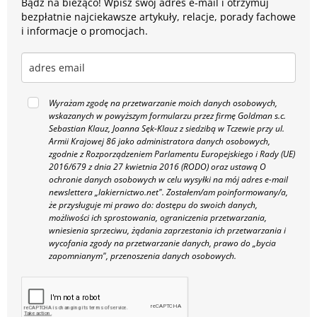
Bądź na bieżąco! Wpisz swój adres e-mail i otrzymuj
bezpłatnie najciekawsze artykuły, relacje, porady fachowe
i informacje o promocjach.
Wyrażam zgodę na przetwarzanie moich danych osobowych,
wskazanych w powyższym formularzu przez firmę Goldman s.c.
Sebastian Klauz, Joanna Sęk-Klauz z siedzibą w Tczewie przy ul.
Armii Krajowej 86 jako administratora danych osobowych,
zgodnie z Rozporządzeniem Parlamentu Europejskiego i Rady (UE)
2016/679 z dnia 27 kwietnia 2016 (RODO) oraz ustawą O
ochronie danych osobowych w celu wysyłki na mój adres e-mail
newslettera „lakiernictwo.net".
Zostałem/am poinformowany/a,
że przysługuje mi prawo do: dostępu do swoich danych,
możliwości ich sprostowania, ograniczenia przetwarzania,
wniesienia sprzeciwu, żądania zaprzestania ich przetwarzania i
wycofania zgody na przetwarzanie danych, prawo do „bycia
zapomnianym", przenoszenia danych osobowych.