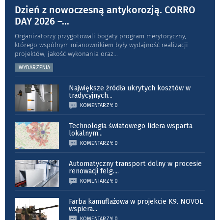
Dzień z nowoczesną antykorozją. CORRO
DAY 2026 –
...
Organizatorzy przygotowali bogaty program merytoryczny,
którego wspólnym mianownikiem były wydajność realizacji
projektów, jakość wykonania oraz
...
WYDARZENIA
Największe źródła ukrytych kosztów w
tradycyjnych
...
KOMENTARZY: 0
Technologia światowego lidera wsparta
lokalnym
...
KOMENTARZY: 0
Automatyczny transport dolny w procesie
renowacji felg.
...
KOMENTARZY: 0
Farba kamuflażowa w projekcie K9. NOVOL
wspiera
...
KOMENTARZY: 0