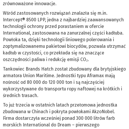
zrównoważone innowacje.
Wśród zastosowanych rozwiązań znalazła się m.in.
Intercept® 8500 LPP, jedna z najbardziej zaawansowanych
technologii ochrony przed porastaniem w ofercie
International, zastosowana na zanurzalnej części kadłuba.
Powłoka ta, dzięki technologii liniowego polerowania i
zoptymalizowanemu pakietowi biocydów, pozwala utrzymać
kadłub w czystości, co przekłada się na znaczące
oszczędności paliwa i redukcję emisji CO₂.
Tankowiec Brands Hatch został zbudowany dla brytyjskiego
armatora Union Maritime. Jednostki typu Aframax mają
nośność od 80 000 do 120 000 ton i są najczęściej
wykorzystywane do transportu ropy naftowej na krótkich i
średnich trasach.
To już trzecia w ostatnich latach przełomowa jednostka
zbudowana w Chinach i pokryta powłokami AkzoNobel.
Firma dostarczyła wcześniej ponad 300 000 litrów farb
morskich International do Dream – pierwszego