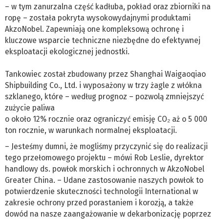
– w tym zanurzalna część kadłuba, pokład oraz zbiorniki na
ropę – została pokryta wysokowydajnymi produktami
AkzoNobel. Zapewniają one kompleksową ochronę i
kluczowe wsparcie techniczne niezbędne do efektywnej
eksploatacji ekologicznej jednostki.
Tankowiec został zbudowany przez Shanghai Waigaoqiao
Shipbuilding Co., Ltd. i wyposażony w trzy żagle z włókna
szklanego, które – według prognoz – pozwolą zmniejszyć
zużycie paliwa
o około 12% rocznie oraz ograniczyć emisję CO₂ aż o 5 000
ton rocznie, w warunkach normalnej eksploatacji.
– Jesteśmy dumni, że mogliśmy przyczynić się do realizacji
tego przełomowego projektu – mówi Rob Leslie, dyrektor
handlowy ds. powłok morskich i ochronnych w AkzoNobel
Greater China. – Udane zastosowanie naszych powłok to
potwierdzenie skuteczności technologii International w
zakresie ochrony przed porastaniem i korozją, a także
dowód na nasze zaangażowanie w dekarbonizację poprzez