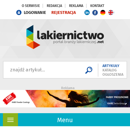
O SERWISIE
REDAKCJA
REKLAMA
KONTAKT
LOGOWANIE
REJESTRACJA
ARTYKUŁY
KATALOG
OGŁOSZENIA
Reklama
Menu
Rozwiń
nawigację