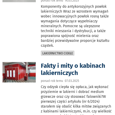
ponad rok temu 14.03.2025
Komponenty do antykorozyjnych powłok
lakierniczych Wraz ze wzrostem wymagań
wobec innowacyjnych powłok rosną także
wymagania dotyczące wypełniaczy
mineralnych. Pomocne są ulepszone
techniki mieszania i dystrybucji, a także
poprawiona spójność mielenia oraz
bardziej przewidywalne proporcje kształtu
cząstek.
LAKIERNICTWO CIEKŁE
Fakty i mity o kabinach
lakierniczych
ponad rok temu 07.03.2025
Czy odzysk ciepła się opłaca, jak wykonać
przyziemie w lakierni i dobrać medium
grzewcze oraz czy stosować falowniki?W
pierwszej części artykułu (nr 6/2024)
starałem się obalić kilka mitów związanych
z kabinami lakierniczymi, m.in. czy wielkość