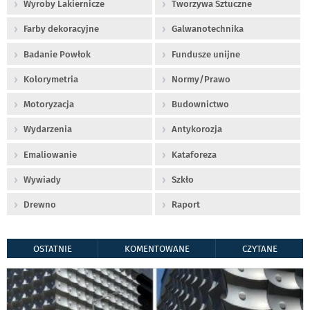
Wyroby Lakiernicze
Tworzywa Sztuczne
Farby dekoracyjne
Galwanotechnika
Badanie Powłok
Fundusze unijne
Kolorymetria
Normy/Prawo
Motoryzacja
Budownictwo
Wydarzenia
Antykorozja
Emaliowanie
Kataforeza
Wywiady
Szkło
Drewno
Raport
OSTATNIE
KOMENTOWANE
CZYTANE