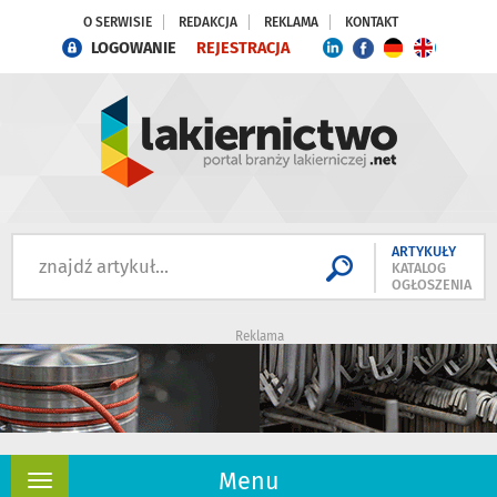
O SERWISIE
REDAKCJA
REKLAMA
KONTAKT
LOGOWANIE
REJESTRACJA
ARTYKUŁY
KATALOG
OGŁOSZENIA
Reklama
Menu
Rozwiń