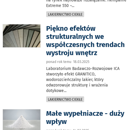
na rynek najnowsze rozwiązanie: Hempafire
Extreme 550 –
...
LAKIERNICTWO CIEKŁE
Piękno efektów
strukturalnych we
współczesnych trendach
wystroju wnętrz
ponad rok temu 18.03.2025
Laboratorium Badawczo-Rozwojowe ICA
stworzyło efekt GRANITICO,
wodorozcieńczalny lakier, który
odwzorowuje strukturę i wrażenia
dotykowe
...
LAKIERNICTWO CIEKŁE
Małe wypełniacze - duży
wpływ