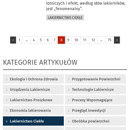
lotniczych i efekt, według słów lakierników,
jest „fenomenalny”.
LAKIERNICTWO CIEKŁE
‹
1
...
4
5
6
7
8
9
10
11
12
...
75
›
KATEGORIE ARTYKUŁÓW
Ekologia i Ochrona Zdrowia
Przygotowanie Powierzchni
Urządzenia Lakiernicze
Technologie Lakiernicze
Lakiernictwo Proszkowe
Procesy Wspomagające
Ekonomia lakierowania
Przegląd inwestycji
Lakiernictwo Ciekłe
Obróbka powierzchni