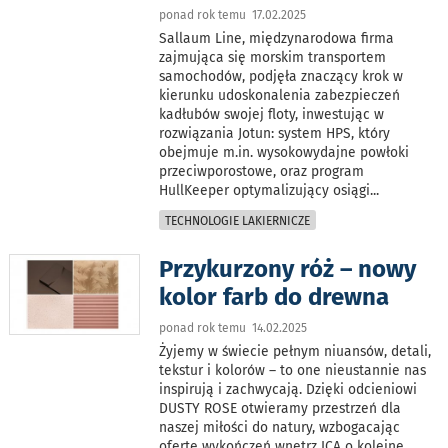
ponad rok temu 17.02.2025
Sallaum Line, międzynarodowa firma
zajmująca się morskim transportem
samochodów, podjęła znaczący krok w
kierunku udoskonalenia zabezpieczeń
kadłubów swojej floty, inwestując w
rozwiązania Jotun: system HPS, który
obejmuje m.in. wysokowydajne powłoki
przeciwporostowe, oraz program
HullKeeper optymalizujący osiągi
...
TECHNOLOGIE LAKIERNICZE
Przykurzony róż – nowy
kolor farb do drewna
ponad rok temu 14.02.2025
Żyjemy w świecie pełnym niuansów, detali,
tekstur i kolorów – to one nieustannie nas
inspirują i zachwycają. Dzięki odcieniowi
DUSTY ROSE otwieramy przestrzeń dla
naszej miłości do natury, wzbogacając
ofertę wykończeń wnętrz ICA o kolejne