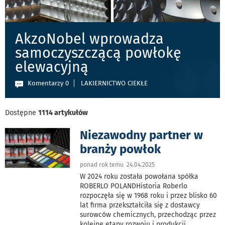
AkzoNobel wprowadza
samoczyszczącą powłokę
elewacyjną
Komentarzy 0
LAKIERNICTWO CIEKŁE
Dostępne
1114 artykułów
Niezawodny partner w
branży powłok
ponad rok temu 24.04.2025
W 2024 roku została powołana spółka
ROBERLO POLANDHistoria Roberlo
rozpoczęła się w 1968 roku i przez blisko 60
lat firma przekształciła się z dostawcy
surowców chemicznych, przechodząc przez
kolejne etapy rozwoju i produkcji