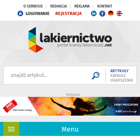
O SERWISIE
REDAKCJA
REKLAMA
KONTAKT
LOGOWANIE
REJESTRACJA
ARTYKUŁY
KATALOG
OGŁOSZENIA
Reklama
Menu
Rozwiń
nawigację