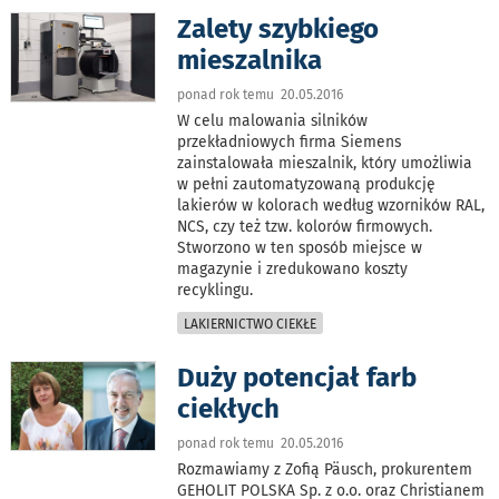
Zalety szybkiego
mieszalnika
ponad rok temu 20.05.2016
W celu malowania silników
przekładniowych firma Siemens
zainstalowała mieszalnik, który umożliwia
w pełni zautomatyzowaną produkcję
lakierów w kolorach według wzorników RAL,
NCS, czy też tzw. kolorów firmowych.
Stworzono w ten sposób miejsce w
magazynie i zredukowano koszty
recyklingu.
LAKIERNICTWO CIEKŁE
Duży potencjał farb
ciekłych
ponad rok temu 20.05.2016
Rozmawiamy z Zofią Päusch, prokurentem
GEHOLIT POLSKA Sp. z o.o. oraz Christianem