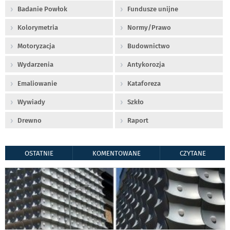
Badanie Powłok
Fundusze unijne
Kolorymetria
Normy/Prawo
Motoryzacja
Budownictwo
Wydarzenia
Antykorozja
Emaliowanie
Kataforeza
Wywiady
Szkło
Drewno
Raport
OSTATNIE
KOMENTOWANE
CZYTANE