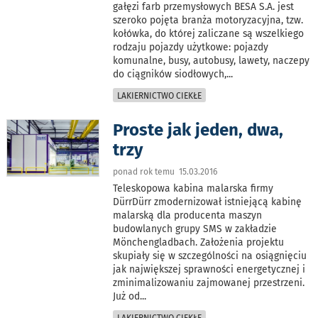
gałęzi farb przemysłowych BESA S.A. jest
szeroko pojęta branża motoryzacyjna, tzw.
kołówka, do której zaliczane są wszelkiego
rodzaju pojazdy użytkowe: pojazdy
komunalne, busy, autobusy, lawety, naczepy
do ciągników siodłowych,
...
LAKIERNICTWO CIEKŁE
Proste jak jeden, dwa,
trzy
ponad rok temu 15.03.2016
Teleskopowa kabina malarska firmy
DürrDürr zmodernizował istniejącą kabinę
malarską dla producenta maszyn
budowlanych grupy SMS w zakładzie
Mönchengladbach. Założenia projektu
skupiały się w szczególności na osiągnięciu
jak największej sprawności energetycznej i
zminimalizowaniu zajmowanej przestrzeni.
Już od
...
LAKIERNICTWO CIEKŁE