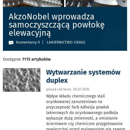
AkzoNobel wprowadza
samoczyszczącą powłokę
elewacyjną
Komentarzy 0
LAKIERNICTWO CIEKŁE
Dostępne
1115 artykułów
Wytwarzanie systemów
duplex
ponad rok temu 05.07.2016
Wpływ składu chemicznego stali
ocynkowanej zanurzeniowo na
przyczepność farb Adhezja powłok
lakierowych do ocynkowanego podłoża
wykazuje dużą zmienność, a omiatanie
ścierniwem czy chemiczne przygotowanie
powierzchni przed malowaniem nie zawsze