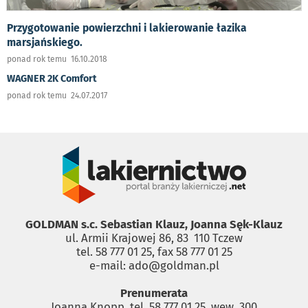
Przygotowanie powierzchni i lakierowanie łazika
marsjańskiego.
ponad rok temu 16.10.2018
WAGNER 2K Comfort
ponad rok temu 24.07.2017
GOLDMAN s.c. Sebastian Klauz, Joanna Sęk-Klauz
ul. Armii Krajowej 86, 83 ­ 110 Tczew
tel. 58 777 01 25, fax 58 777 01 25
e-mail: ado@goldman.pl
Prenumerata
Joanna Knopp, tel. 58 777 01 25, wew. 300