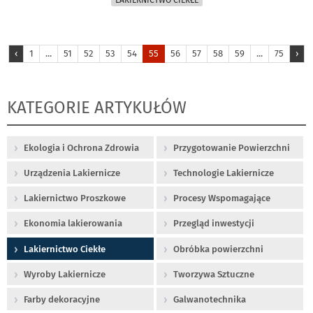
‹
1
...
51
52
53
54
55
56
57
58
59
...
75
›
KATEGORIE ARTYKUŁÓW
Ekologia i Ochrona Zdrowia
Przygotowanie Powierzchni
Urządzenia Lakiernicze
Technologie Lakiernicze
Lakiernictwo Proszkowe
Procesy Wspomagające
Ekonomia lakierowania
Przegląd inwestycji
Lakiernictwo Ciekłe
Obróbka powierzchni
Wyroby Lakiernicze
Tworzywa Sztuczne
Farby dekoracyjne
Galwanotechnika