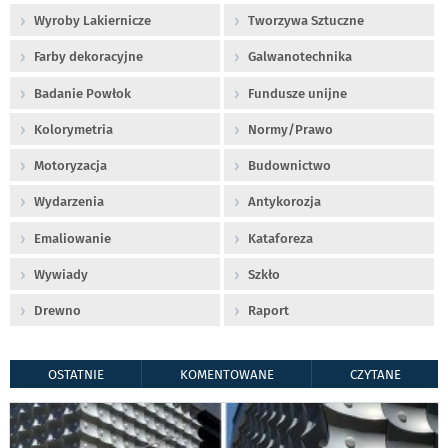
Wyroby Lakiernicze
Tworzywa Sztuczne
Farby dekoracyjne
Galwanotechnika
Badanie Powłok
Fundusze unijne
Kolorymetria
Normy/Prawo
Motoryzacja
Budownictwo
Wydarzenia
Antykorozja
Emaliowanie
Kataforeza
Wywiady
Szkło
Drewno
Raport
OSTATNIE
KOMENTOWANE
CZYTANE