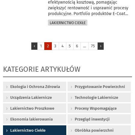
efektywnością kosztową, pomagając
zwiększyć rentowność i usprawnić procesy
produkcyjne. Portfolio produktów E-Coat
...
LAKIERNICTWO CIEKŁE
‹
1
2
3
4
5
6
...
75
›
KATEGORIE ARTYKUŁÓW
Ekologia i Ochrona Zdrowia
Przygotowanie Powierzchni
Urządzenia Lakiernicze
Technologie Lakiernicze
Lakiernictwo Proszkowe
Procesy Wspomagające
Ekonomia lakierowania
Przegląd inwestycji
Lakiernictwo Ciekłe
Obróbka powierzchni