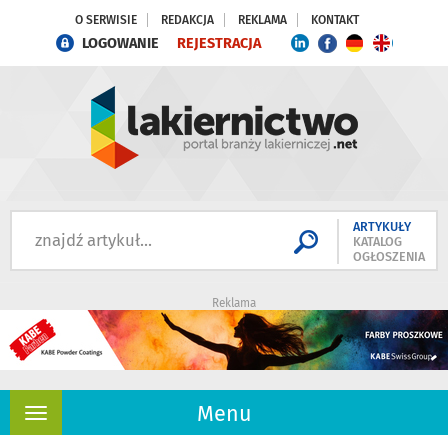
O SERWISIE
REDAKCJA
REKLAMA
KONTAKT
LOGOWANIE
REJESTRACJA
ARTYKUŁY
KATALOG
OGŁOSZENIA
Reklama
Menu
Rozwiń
nawigację