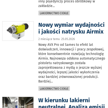
inny pojedynczy proces obróbkowy w
zakładzie
...
LAKIERNICTWO CIEKŁE
Nowy wymiar wydajności
i jakości natrysku Airmix
2 miesiące temu 25.05.2026
Nowy AVX Pro od Sames to efekt lat
doświadczeń, innowacji i pracy zespołowej,
które konsekwentnie rozwijają technologię
Airmix. Najnowsza odsłona automatycznego
pistoletu natryskowego została
zaprojektowana z myślą o jeszcze wyższej
wydajności, lepszej jakości wykończenia
oraz bardziej zrównoważonej produkcji.
Bardziej
...
LAKIERNICTWO CIEKŁE
W kierunku lakierni
neutralnej. Analiza emisji