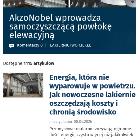
AkzoNobel wprowadza
samoczyszczącą powłokę
elewacyjną
Komentarzy 0
LAKIERNICTWO CIEKŁE
Dostępne
1115 artykułów
Energia, która nie
wyparowuje w powietrzu.
Jak nowoczesne lakiernie
oszczędzają koszty i
chronią środowisko
miesiąc temu 08.06.2026
Przemysłowe malarnie zużywają ogromne
ilości energii, często więcej niż jakikolwiek