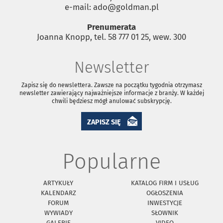
e-mail: ado@goldman.pl
Prenumerata
Joanna Knopp, tel. 58 777 01 25, wew. 300
Newsletter
Zapisz się do newslettera. Zawsze na początku tygodnia otrzymasz
newsletter zawierający najważniejsze informacje z branży. W każdej
chwili będziesz mógł anulować subskrypcję.
ZAPISZ SIĘ
Popularne
ARTYKUŁY
KATALOG FIRM I USŁUG
KALENDARZ
OGŁOSZENIA
FORUM
INWESTYCJE
WYWIADY
SŁOWNIK
GALERIE
VIDEO