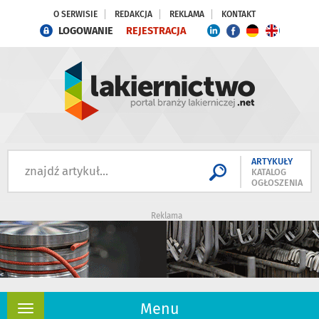
O SERWISIE
REDAKCJA
REKLAMA
KONTAKT
LOGOWANIE
REJESTRACJA
ARTYKUŁY
KATALOG
OGŁOSZENIA
Reklama
Menu
Rozwiń