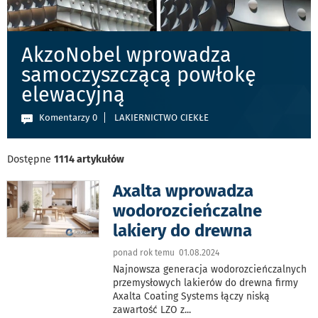
AkzoNobel wprowadza
samoczyszczącą powłokę
elewacyjną
Komentarzy 0
LAKIERNICTWO CIEKŁE
Dostępne
1114 artykułów
Axalta wprowadza
wodorozcieńczalne
lakiery do drewna
ponad rok temu 01.08.2024
Najnowsza generacja wodorozcieńczalnych
przemysłowych lakierów do drewna firmy
Axalta Coating Systems łączy niską
zawartość LZO z
...