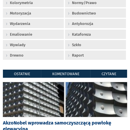
Kolorymetria
Normy/Prawo
Motoryzacja
Budownictwo
Wydarzenia
Antykorozja
Emaliowanie
Kataforeza
Wywiady
Szkło
Drewno
Raport
OSTATNIE
KOMENTOWANE
CZYTANE
AkzoNobel wprowadza samoczyszczącą powłokę
elewacyjną