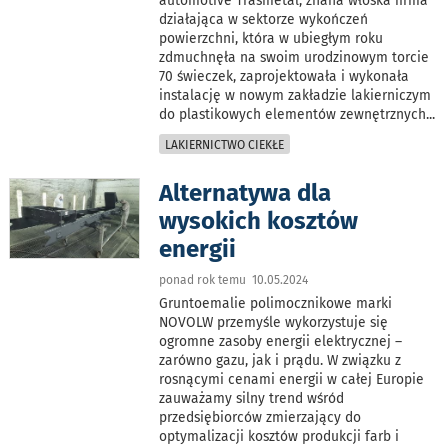
automotive Trasmetal, znana włoska firma
działająca w sektorze wykończeń
powierzchni, która w ubiegłym roku
zdmuchnęła na swoim urodzinowym torcie
70 świeczek, zaprojektowała i wykonała
instalację w nowym zakładzie lakierniczym
do plastikowych elementów zewnętrznych
...
LAKIERNICTWO CIEKŁE
Alternatywa dla
wysokich kosztów
energii
ponad rok temu 10.05.2024
Gruntoemalie polimocznikowe marki
NOVOLW przemyśle wykorzystuje się
ogromne zasoby energii elektrycznej –
zarówno gazu, jak i prądu. W związku z
rosnącymi cenami energii w całej Europie
zauważamy silny trend wśród
przedsiębiorców zmierzający do
optymalizacji kosztów produkcji farb i