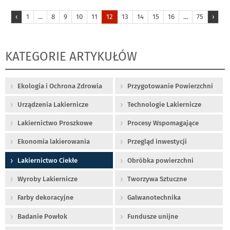
‹
1
...
8
9
10
11
12
13
14
15
16
...
75
›
KATEGORIE ARTYKUŁÓW
Ekologia i Ochrona Zdrowia
Przygotowanie Powierzchni
Urządzenia Lakiernicze
Technologie Lakiernicze
Lakiernictwo Proszkowe
Procesy Wspomagające
Ekonomia lakierowania
Przegląd inwestycji
Lakiernictwo Ciekłe
Obróbka powierzchni
Wyroby Lakiernicze
Tworzywa Sztuczne
Farby dekoracyjne
Galwanotechnika
Badanie Powłok
Fundusze unijne