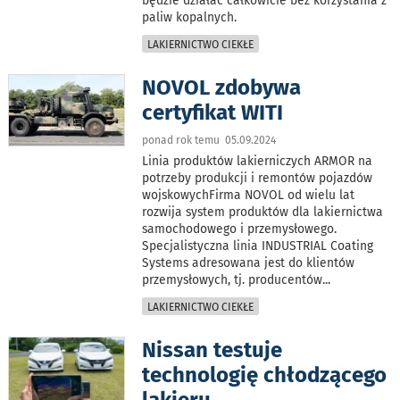
będzie działać całkowicie bez korzystania z
paliw kopalnych.
LAKIERNICTWO CIEKŁE
NOVOL zdobywa
certyfikat WITI
ponad rok temu 05.09.2024
Linia produktów lakierniczych ARMOR na
potrzeby produkcji i remontów pojazdów
wojskowychFirma NOVOL od wielu lat
rozwija system produktów dla lakiernictwa
samochodowego i przemysłowego.
Specjalistyczna linia INDUSTRIAL Coating
Systems adresowana jest do klientów
przemysłowych, tj. producentów
...
LAKIERNICTWO CIEKŁE
Nissan testuje
technologię chłodzącego
lakieru