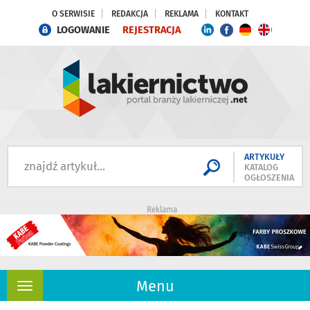
O SERWISIE
REDAKCJA
REKLAMA
KONTAKT
LOGOWANIE
REJESTRACJA
ARTYKUŁY
KATALOG
OGŁOSZENIA
Reklama
Menu
Rozwiń
nawigację