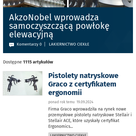
AkzoNobel wprowadza
samoczyszczącą powłokę
elewacyjną
Komentarzy 0
LAKIERNICTWO CIEKŁE
Dostępne
1115 artykułów
Pistolety natryskowe
Graco z certyfikatem
ergonomii
ponad rok temu 19.09.2024
Firma Graco wprowadziła na rynek nowe
przemysłowe pistolety natryskowe Stellair i
Stellair ACE, które uzyskały certyfikat
Ergonomics
...
LAKIERNICTWO CIEKŁE