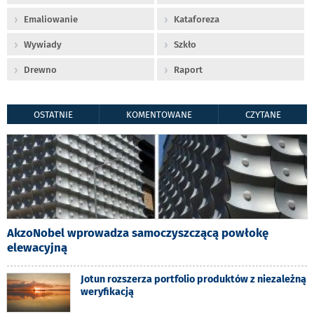
Emaliowanie
Kataforeza
Wywiady
Szkło
Drewno
Raport
OSTATNIE
KOMENTOWANE
CZYTANE
AkzoNobel wprowadza samoczyszczącą powłokę
elewacyjną
Jotun rozszerza portfolio produktów z niezależną
weryfikacją