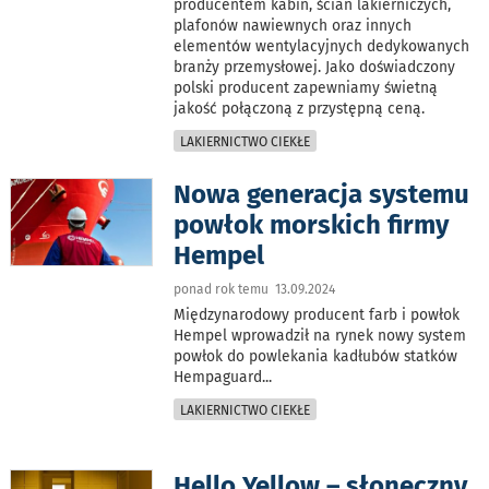
producentem kabin, ścian lakierniczych,
plafonów nawiewnych oraz innych
elementów wentylacyjnych dedykowanych
branży przemysłowej. Jako doświadczony
polski producent zapewniamy świetną
jakość połączoną z przystępną ceną.
LAKIERNICTWO CIEKŁE
Nowa generacja systemu
powłok morskich firmy
Hempel
ponad rok temu 13.09.2024
Międzynarodowy producent farb i powłok
Hempel wprowadził na rynek nowy system
powłok do powlekania kadłubów statków
Hempaguard
...
LAKIERNICTWO CIEKŁE
Hello Yellow – słoneczny