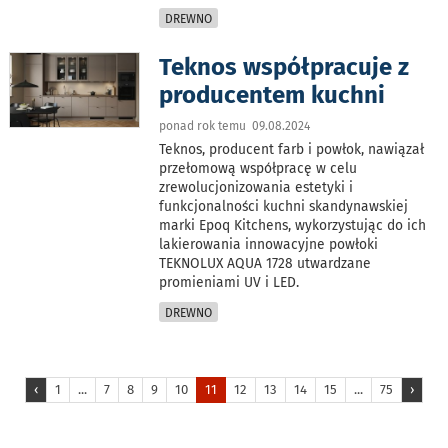
DREWNO
Teknos współpracuje z
producentem kuchni
ponad rok temu 09.08.2024
Teknos, producent farb i powłok, nawiązał
przełomową współpracę w celu
zrewolucjonizowania estetyki i
funkcjonalności kuchni skandynawskiej
marki Epoq Kitchens, wykorzystując do ich
lakierowania innowacyjne powłoki
TEKNOLUX AQUA 1728 utwardzane
promieniami UV i LED.
DREWNO
‹
1
...
7
8
9
10
11
12
13
14
15
...
75
›