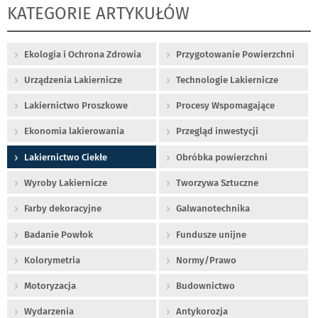
KATEGORIE ARTYKUŁÓW
Ekologia i Ochrona Zdrowia
Przygotowanie Powierzchni
Urządzenia Lakiernicze
Technologie Lakiernicze
Lakiernictwo Proszkowe
Procesy Wspomagające
Ekonomia lakierowania
Przegląd inwestycji
Lakiernictwo Ciekłe
Obróbka powierzchni
Wyroby Lakiernicze
Tworzywa Sztuczne
Farby dekoracyjne
Galwanotechnika
Badanie Powłok
Fundusze unijne
Kolorymetria
Normy/Prawo
Motoryzacja
Budownictwo
Wydarzenia
Antykorozja