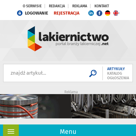
O SERWISIE
REDAKCJA
REKLAMA
KONTAKT
LOGOWANIE
REJESTRACJA
ARTYKUŁY
KATALOG
OGŁOSZENIA
Reklama
Menu
Rozwiń