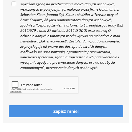
Wyrażam zgodę na przetwarzanie moich danych osobowych,
wskazanych w powyższym formularzu przez firmę Goldman s.c.
Sebastian Klauz, Joanna Sęk-Klauz z siedzibą w Tczewie przy ul.
Armii Krajowej 86 jako administratora danych osobowych,
zgodnie z Rozporządzeniem Parlamentu Europejskiego i Rady (UE)
2016/679 z dnia 27 kwietnia 2016 (RODO) oraz ustawą O
ochronie danych osobowych w celu wysyłki na mój adres e-mail
newslettera „lakiernictwo.net".
Zostałem/am poinformowany/a,
że przysługuje mi prawo do: dostępu do swoich danych,
możliwości ich sprostowania, ograniczenia przetwarzania,
wniesienia sprzeciwu, żądania zaprzestania ich przetwarzania i
wycofania zgody na przetwarzanie danych, prawo do „bycia
zapomnianym", przenoszenia danych osobowych.
Zapisz mnie!