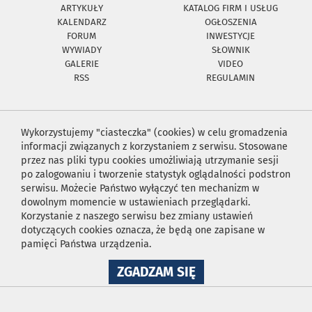
ARTYKUŁY
KATALOG FIRM I USŁUG
KALENDARZ
OGŁOSZENIA
FORUM
INWESTYCJE
WYWIADY
SŁOWNIK
GALERIE
VIDEO
RSS
REGULAMIN
Wykorzystujemy "ciasteczka" (cookies) w celu gromadzenia
informacji związanych z korzystaniem z serwisu. Stosowane
przez nas pliki typu cookies umożliwiają utrzymanie sesji
po zalogowaniu i tworzenie statystyk oglądalności podstron
serwisu. Możecie Państwo wyłączyć ten mechanizm w
dowolnym momencie w ustawieniach przeglądarki.
Korzystanie z naszego serwisu bez zmiany ustawień
dotyczących cookies oznacza, że będą one zapisane w
pamięci Państwa urządzenia.
NA
ZGADZAM SIĘ
WYKORZYSTANIE
PLIKÓW
COOKIES