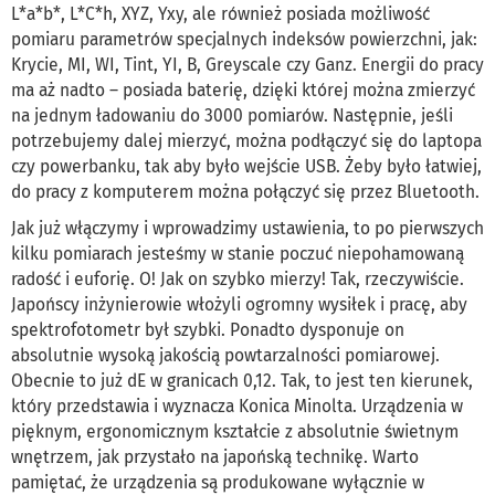
L*a*b*, L*C*h, XYZ, Yxy, ale również posiada możliwość
pomiaru parametrów specjalnych indeksów powierzchni, jak:
Krycie, MI, WI, Tint, YI, B, Greyscale czy Ganz. Energii do pracy
ma aż nadto – posiada baterię, dzięki której można zmierzyć
na jednym ładowaniu do 3000 pomiarów. Następnie, jeśli
potrzebujemy dalej mierzyć, można podłączyć się do laptopa
czy powerbanku, tak aby było wejście USB. Żeby było łatwiej,
do pracy z komputerem można połączyć się przez Bluetooth.
Jak już włączymy i wprowadzimy ustawienia, to po pierwszych
kilku pomiarach jesteśmy w stanie poczuć niepohamowaną
radość i euforię. O! Jak on szybko mierzy! Tak, rzeczywiście.
Japońscy inżynierowie włożyli ogromny wysiłek i pracę, aby
spektrofotometr był szybki. Ponadto dysponuje on
absolutnie wysoką jakością powtarzalności pomiarowej.
Obecnie to już dE w granicach 0,12. Tak, to jest ten kierunek,
który przedstawia i wyznacza Konica Minolta. Urządzenia w
pięknym, ergonomicznym kształcie z absolutnie świetnym
wnętrzem, jak przystało na japońską technikę. Warto
pamiętać, że urządzenia są produkowane wyłącznie w