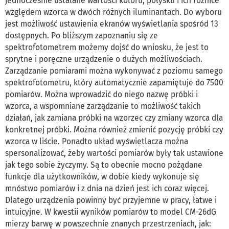
jednocześnie ustalane wartości koloru, połysku i ich różnice
względem wzorca w dwóch różnych iluminantach. Do wyboru
jest możliwość ustawienia ekranów wyświetlania spośród 13
dostępnych. Po bliższym zapoznaniu się ze
spektrofotometrem możemy dojść do wniosku, że jest to
sprytne i poręczne urządzenie o dużych możliwościach.
Zarządzanie pomiarami można wykonywać z poziomu samego
spektrofotometru, który automatycznie zapamiętuje do 7500
pomiarów. Można wprowadzić do niego nazwę próbki i
wzorca, a wspomniane zarządzanie to możliwość takich
działań, jak zamiana próbki na wzorzec czy zmiany wzorca dla
konkretnej próbki. Można również zmienić pozycję próbki czy
wzorca w liście. Ponadto układ wyświetlacza można
spersonalizować, żeby wartości pomiarów były tak ustawione
jak tego sobie życzymy. Są to obecnie mocno pożądane
funkcje dla użytkowników, w dobie kiedy wykonuje się
mnóstwo pomiarów i z dnia na dzień jest ich coraz więcej.
Dlatego urządzenia powinny być przyjemne w pracy, łatwe i
intuicyjne. W kwestii wyników pomiarów to model CM-26dG
mierzy barwę w powszechnie znanych przestrzeniach, jak: