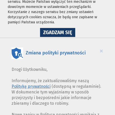
serwisu. Możecie Państwo wyłączyć ten mechanizm w
dowolnym momencie w ustawieniach przeglądarki.
Korzystanie z naszego serwisu bez zmiany ustawień
dotyczących cookies oznacza, że będą one zapisane w
pamięci Państwa urządzenia.
NA
ZGADZAM SIĘ
WYKORZYSTANIE
PLIKÓW
COOKIES
×
Zmiana polityki prywatności
Drogi Użytkowniku,
Informujemy, że zaktualizowaliśmy naszą
Politykę prywatności
(dostępną w regulaminie).
W dokumencie tym wyjaśniamy w sposób
przejrzysty i bezpośredni jakie informacje
zbieramy i dlaczego to robimy.
Nowe zapisy w Polityce prywatności wynikają z