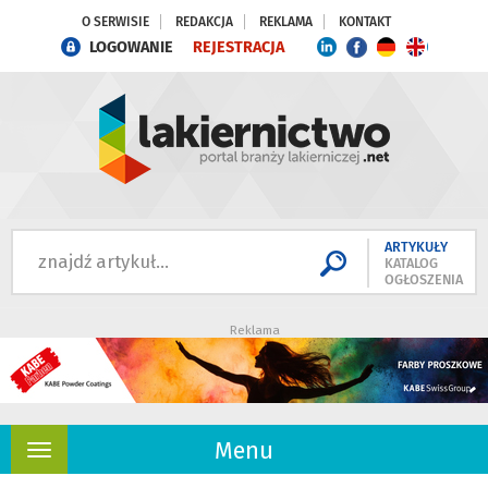
O SERWISIE
REDAKCJA
REKLAMA
KONTAKT
LOGOWANIE
REJESTRACJA
ARTYKUŁY
KATALOG
OGŁOSZENIA
Reklama
Menu
Rozwiń
nawigację