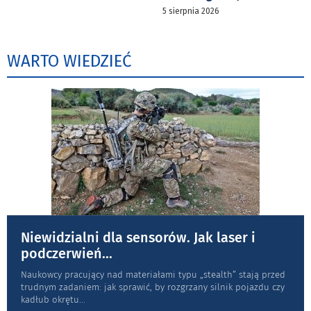
5 sierpnia 2026
WARTO WIEDZIEĆ
Niewidzialni dla sensorów. Jak laser i
podczerwień
...
Naukowcy pracujący nad materiałami typu „stea­lth” stają przed
trudnym zadaniem: jak sprawić, by rozgrzany silnik pojazdu czy
kadłub okrętu
...