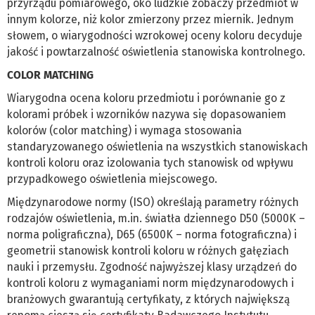
przyrządu pomiarowego, oko ludzkie zobaczy przedmiot w
innym kolorze, niż kolor zmierzony przez miernik. Jednym
słowem, o wiarygodności wzrokowej oceny koloru decyduje
jakość i powtarzalność oświetlenia stanowiska kontrolnego.
COLOR MATCHING
Wiarygodna ocena koloru przedmiotu i porównanie go z
kolorami próbek i wzorników nazywa się dopasowaniem
kolorów (color matching) i wymaga stosowania
standaryzowanego oświetlenia na wszystkich stanowiskach
kontroli koloru oraz izolowania tych stanowisk od wpływu
przypadkowego oświetlenia miejscowego.
Międzynarodowe normy (ISO) określają parametry różnych
rodzajów oświetlenia, m.in. światła dziennego D50 (5000K –
norma poligraficzna), D65 (6500K – norma fotograficzna) i
geometrii stanowisk kontroli koloru w różnych gałęziach
nauki i przemysłu. Zgodność najwyższej klasy urządzeń do
kontroli koloru z wymaganiami norm międzynarodowych i
branżowych gwarantują certyfikaty, z których największą