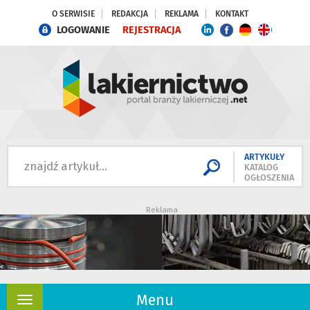
O SERWISIE
REDAKCJA
REKLAMA
KONTAKT
LOGOWANIE
REJESTRACJA
ARTYKUŁY
KATALOG
OGŁOSZENIA
Reklama
Menu
Rozwiń