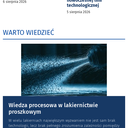
nowoczesnej linii
6 sierpnia 2026
technologicznej
5 sierpnia 2026
WARTO WIEDZIEĆ
Wiedza procesowa w lakiernictwie
proszkowym
W wielu lakierniach największym wyzwaniem nie jest sam brak
technologii, lecz brak pełnego zrozumienia zależności pomiędzy