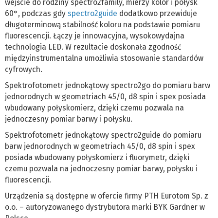
wejście do rodziny spectro2family, mierzy kolor i połysk
60°, podczas gdy
spectro2guide
dodatkowo przewiduje
długoterminową stabilność koloru na podstawie pomiaru
fluorescencji. Łączy je innowacyjna, wysokowydajna
technologia LED. W rezultacie doskonała zgodność
międzyinstrumentalna umożliwia stosowanie standardów
cyfrowych.
Spektrofotometr jednokątowy spectro2go do pomiaru barw
jednorodnych w geometriach 45/0, d8 spin i spex posiada
wbudowany połyskomierz, dzięki czemu pozwala na
jednoczesny pomiar barwy i połysku.
Spektrofotometr jednokątowy spectro2guide do pomiaru
barw jednorodnych w geometriach 45/0, d8 spin i spex
posiada wbudowany połyskomierz i fluorymetr, dzięki
czemu pozwala na jednoczesny pomiar barwy, połysku i
fluorescencji.
Urządzenia są dostępne w ofercie firmy PTH Eurotom Sp. z
o.o. – autoryzowanego dystrybutora marki BYK Gardner w